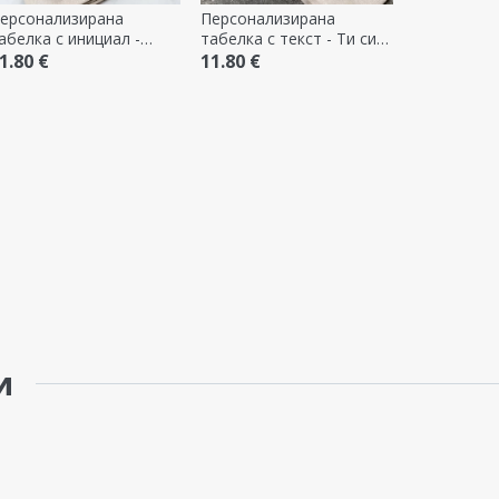
ерсонализирана
Персонализирана
абелка с инициал -
табелка с текст - Ти си
латни коледни
моето слънце
1.80 €
11.80 €
амбанки
и