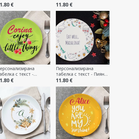
Еднорози
1.80 €
11.80 €
ерсонализирана
Персонализирана
абелка с текст -
табелка с текст - Пиян
аслаждавай се на
Дядо Коледа
1.80 €
11.80 €
алките неща