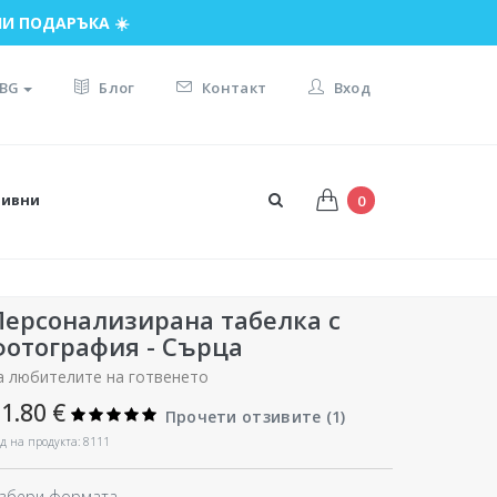
И ПОДАРЪКА ☀️
BG
Блог
Контакт
Вход
тивни
0
Персонализирана табелка с
фотография - Сърца
а любителите на готвенето
1.80 €
Прочети отзивите (
1
)
д на продукта: 8111
збери формата