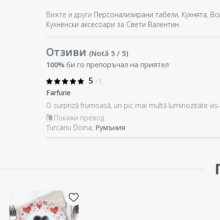
Вижте и други
Персонализирани табели
,
Кухнята
,
Вс
Кухненски аксесоари за Свети Валентин
.
Отзиви
(Notă
5
/ 5
)
100%
би го препоръчал на приятел
5
/ 5
Farfurie
O surpriză frumoasă, un pic mai multă luminozitate vis-a
Покажи превод
Țurcanu Doina,
Румъния