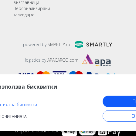
възглавници
Персонализирани
календари
powered by
SMARTLY.ro
logistics by
APACARGO.com
използва бисквитки
П
тика за бисквитки
ia,
București
, strada
Copilului nr. 6-12, parter
,
Sector 1
, cod postal
01
О
www.stargift.bg
ДПОЧИТАНИЯТА
STARGIFT SRL
, cod fiscal
40077992
Бързо плащане чрез