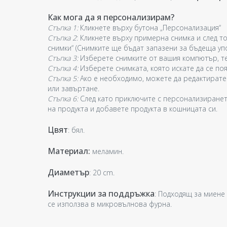
Как мога да я персонализирам?
Стъпка 1:
Кликнете върху бутона „Персонализация“
Стъпка 2
: Кликнете върху примерна снимка и след то
снимки“ (Снимките ще бъдат запазени за бъдеща уп
Стъпка 3:
Изберете снимките от вашия компютър, те
Стъпка 4:
Изберете снимката, която искате да се поя
Стъпка 5:
Ако е необходимо, можете да редактирате
или завъртане.
Стъпка 6:
След като приключите с персонализиранет
на продукта и добавете продукта в кошницата си.
Цвят
: бял.
Материал:
меламин.
Диаметър
: 20 cm.
Инструкции за поддръжка
: Подходящ за миене
се използва в микровълнова фурна.