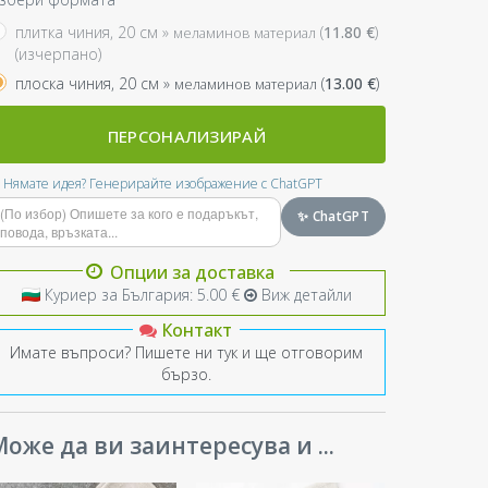
плитка чиния, 20 см »
(
11.80
€
)
меламинов материал
(изчерпано)
плоска чиния, 20 см »
(
13.00
€
)
меламинов материал
ПЕРСОНАЛИЗИРАЙ
Нямате идея? Генерирайте изображение с ChatGPT
✨ ChatGPT
Опции за доставка
Куриер за България: 5.00 €
Виж детайли
Контакт
Имате въпроси? Пишете ни тук и ще отговорим
бързо.
оже да ви заинтересува и ...