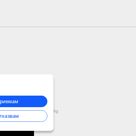
риемам
2178
,
email:
contact@stargift.bg
тказвам