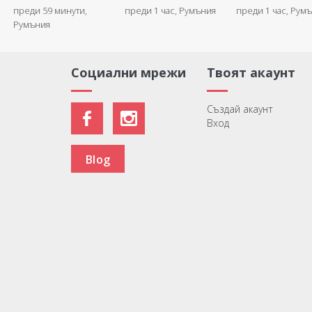
формата на сърце -
персонализиран
преди 1 час, Румъния
преди 1 час, Румъния
преди 1 час, Рум
Promise
фотографии и т
- Скрито посла
Социални мрежи
Твоят акаунт
Създай акаунт
Вход
Blog