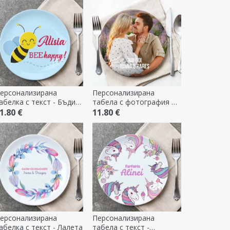
ерсонализирана
Персонализирана
абелка с текст - Бъди
табела с фотография и
астлив!
текст - Ние двамата
1.80 €
11.80 €
ерсонализирана
Персонализирана
абелка с текст - Лалета
табела с текст -