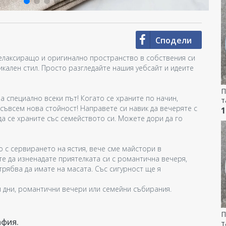
Сподели
елаксиращо и оригинално пространство в собствения си
икален стил. Просто разгледайте нашия уебсайт и идеите
П
 специално всеки път! Когато се храните по начин,
т
съвсем нова стойност! Направете си навик да вечеряте с
щ
1
да се храните със семейството си. Можете дори да го
о с сервирането на ястия, вече сме майстори в
те да изненадате приятелката си с романтична вечеря,
трябва да имате на масата. Със сигурност ще я
и дни, романтични вечери или семейни събирания.
П
афия.
т