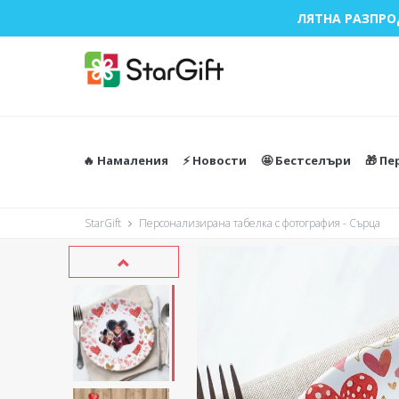
ЛЯТНА РАЗПРО
🔥 Намаления
⚡️ Новости
🤩 Бестселъри
🎁 П
StarGift
Персонализирана табелка с фотография - Сърца