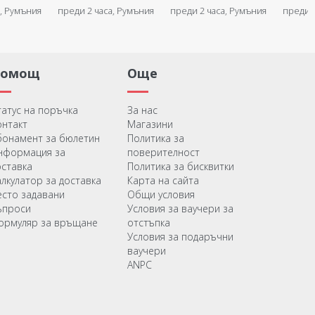
текст
текст и две снимки -
снимка
а, Румъния
преди 2 часа, Румъния
преди 2 часа, Румъния
преди 2
Пощенска картичка
Помощ
Още
татус на поръчка
За нас
онтакт
Магазини
бонамент за бюлетин
Политика за
нформация за
поверителност
оставка
Политика за бисквитки
алкулатор за доставка
Карта на сайта
есто задавани
Общи условия
ъпроси
Условия за ваучери за
ормуляр за връщане
отстъпка
Условия за подаръчни
ваучери
ANPC