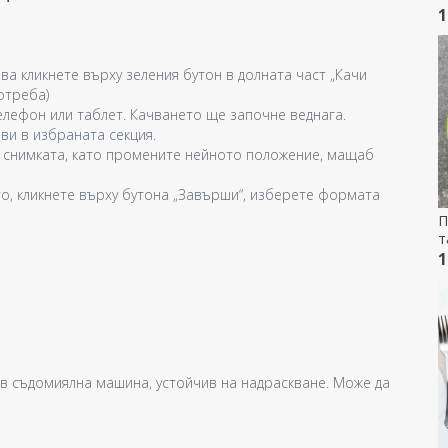
1
ва кликнете върху зеления бутон в долната част „Качи
отреба)
лефон или таблет. Качването ще започне веднага.
ви в избраната секция.
 снимката, като промените нейното положение, мащаб
о, кликнете върху бутона „Завърши“, изберете формата
П
т
Н
1
м
 в съдомиялна машина, устойчив на надраскване. Може да