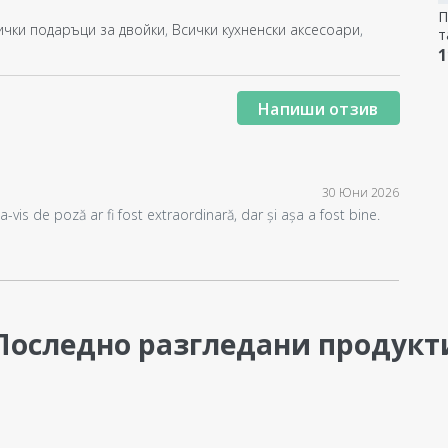
П
ички подаръци за двойки
,
Всички кухненски аксесоари
,
т
З
1
к
Напиши отзив
30 Юни 2026
-vis de poză ar fi fost extraordinară, dar și așa a fost bine.
Последно разгледани продукт