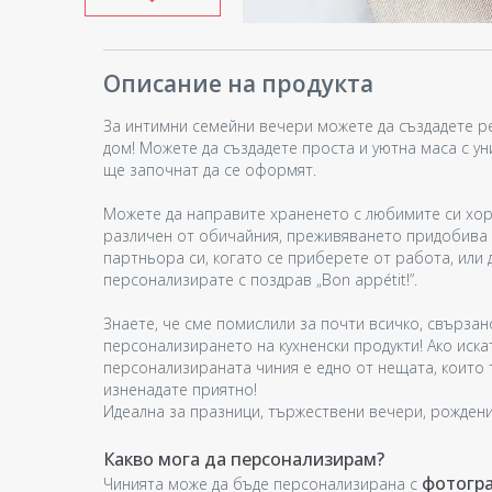
Описание на продукта
За интимни семейни вечери можете да създадете р
дом! Можете да създадете проста и уютна маса с ун
ще започнат да се оформят.
Можете да направите храненето с любимите си хора
различен от обичайния, преживяването придобива 
партньора си, когато се приберете от работа, или 
персонализирате с поздрав „Bon appétit!”.
Знаете, че сме помислили за почти всичко, свързан
персонализирането на кухненски продукти! Ако иска
персонализираната чиния е едно от нещата, които 
изненадате приятно!
Идеална за празници, тържествени вечери, рожден
Какво мога да персонализирам?
фотогр
Чинията може да бъде персонализирана с