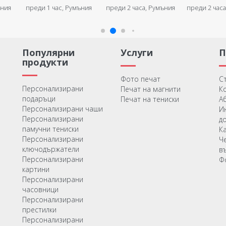
и с
графика
ъния
преди 2 часа, Румъния
преди 2 часа, Румъния
преди 2 час
екст
ние
Популярни
Услуги
продукти
Фото печат
С
Персонализирани
Печат на магнити
К
подаръци
Печат на тениски
А
Персонализирани чаши
И
Персонализирани
д
памучни тениски
К
Персонализирани
Ч
ключодържатели
в
Персонализирани
Ф
картини
Персонализирани
часовници
Персонализирани
престилки
Персонализирани