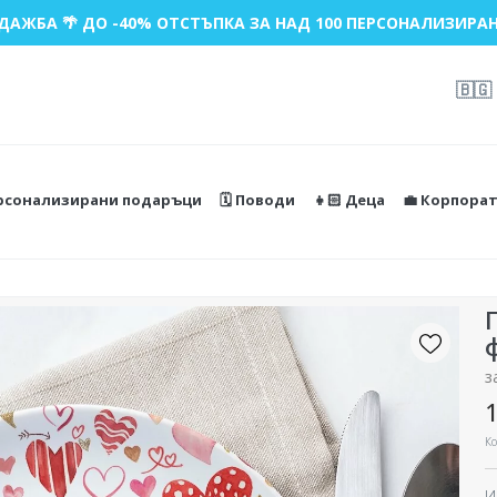
ДАЖБА 🌴 ДО -40% ОТСТЪПКА ЗА НАД 100 ПЕРСОНАЛИЗИРАН
🇧🇬
ерсонализирани подаръци
🗓️ Поводи
👧🏻 Деца
💼 Корпора
з
1
Ко
И