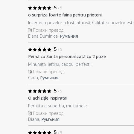
5
/ 5
o surpriza foarte faina pentru prieteni
Inserarea pozelor a fost intuitivă. Calitatea pozelor e
Покажи превод
Elena Duminica,
Румъния
5
/ 5
Pernă cu Santa personalizată cu 2 poze
Minunată, ieftină, cadoul perfect !
Покажи превод
Carla,
Румъния
5
/ 5
O achiziție inspirata!
Pernuta e superba, multumesc
Покажи превод
Diana,
Румъния
5
/ 5