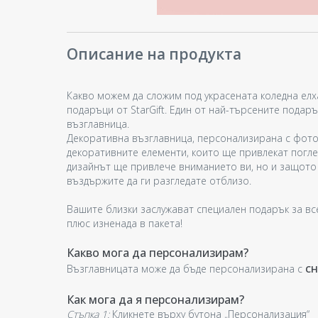
Описание на продукта
Какво можем да сложим под украсената коледна елх
подаръци от StarGift. Един от най-търсените пода
възглавница.
Декоративна възглавница, персонализирана с фото
декоративните елементи, които ще привлекат погле
дизайнът ще привлече вниманието ви, но и защото
въздържите да ги разгледате отблизо.
Вашите близки заслужават специален подарък за вс
плюс изненада в пакета!
Какво мога да персонализирам?
сн
Възглавницата може да бъде персонализирана с
Как мога да я персонализирам?
Стъпка 1:
Кликнете върху бутона „Персонализация“