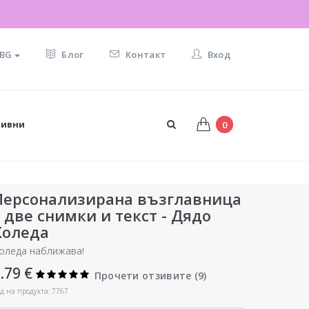
BG
Блог
Контакт
Вход
тивни
0
Персонализирана възглавница
с две снимки и текст - Дядо
Коледа
оледа наближава!
.79 €
Прочети отзивите (
9
)
д на продукта: 7767