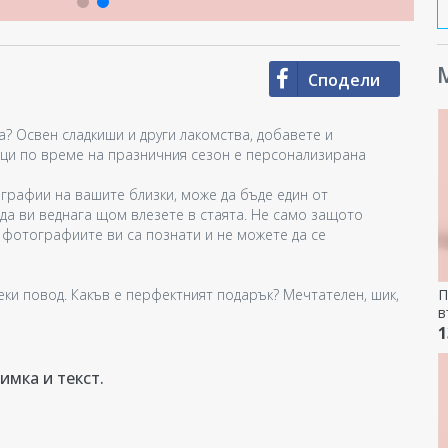
М
Сподели
а? Освен сладкиши и други лакомства, добавете и
ръци по време на празничния сезон е персонализирана
графии на вашите близки, може да бъде един от
да ви веднага щом влезете в стаята. Не само защото
 фотографиите ви са познати и не можете да се
еки повод. Какъв е перфектният подарък? Мечтателен, шик,
П
в
-
1
ж
имка и текст.