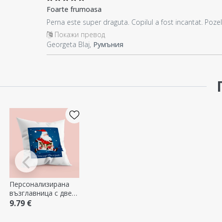
Foarte frumoasa
Perna este super draguta. Copilul a fost incantat. Pozel
Покажи превод
Georgeta Blaj,
Румъния
Персонализирана
възглавница с две
снимки и текст -
9.79 €
Дядо Коледа