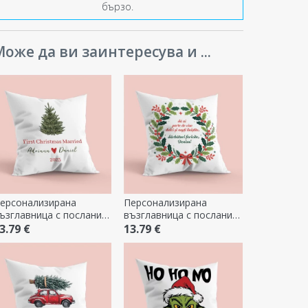
бързо.
оже да ви заинтересува и ...
ерсонализирана
Персонализирана
ъзглавница с послание
възглавница с послание
 Първа Коледа като
- Сладки сънища
3.79 €
13.79 €
енени