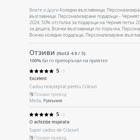
Вижте и други
Коледни възглавници
,
Персонализира
възглавници
,
Персонализирани подаръци - Черният
2024
,
50% отстъпка за подаръци на Черния петък 2
за децата
,
Всички възглавници по поръчка
,
Персона
Всички коледни подаръци
,
Персонализирани възгла
Отзиви
(Notă
4.9
/ 5
)
100%
би го препоръчал на приятел
5
/ 5
Excelent
Cadou neașteptat pentru Crăciun
Покажи превод
Meda,
Румъния
5
/ 5
O achiziție inspirata
Super cadou de Crăciun!
Покажи превод