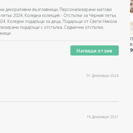
ни декоративни възглавници
,
Персонализирани матови
 петък 2024
,
Коледна колекция - Отстъпки за Черния петък
024
,
Коледни подаръци за деца
,
Подаръци от Свети Никола
лизирани подаръци с отстъпка
,
Седмични отстъпки
,
вници
.
П
в
ф
9
Напиши отзив
01 Декември 2024
19 Декември 2021