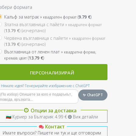
збери формата
Калъф за матрак »
(
9.79
€
)
квадратен формат
Златна възглавница с пайети »
квадратен формат
(
13.79
€
) (изчерпано)
Червена възглавница с пайети »
квадратен формат
(
13.79
€
) (изчерпано)
Възглавница от ленен плат »
квадратна форма,
(
13.79
€
)
кремав цвят
ПЕРСОНАЛИЗИРАЙ
Нямате идея? Генерирайте изображение с ChatGPT
✨ ChatGPT
Опции за доставка
Куриер за България: 4.99 €
Виж детайли
Контакт
Имате въпроси? Пишете ни тук и ще отговорим