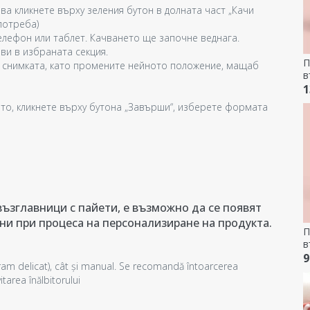
ва кликнете върху зеления бутон в долната част „Качи
потреба)
лефон или таблет. Качването ще започне веднага.
ви в избраната секция.
П
 снимката, като промените нейното положение, мащаб
в
-
1
то, кликнете върху бутона „Завърши“, изберете формата
ъзглавници с пайети, е възможно да се появят
ни при процеса на персонализиране на продукта.
П
в
К
9
am delicat), cât și manual. Se recomandă întoarcerea
tarea înălbitorului