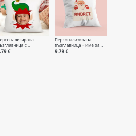
ерсонализирана
Персонализирана
ъзглавница с
възглавница - Име за
отография - Spiridus
Дядо Коледа
.79 €
9.79 €