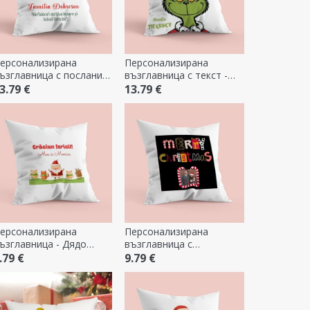
ерсонализирана
Персонализирана
ъзглавница с послание
възглавница с текст -
 Винтидж Коледа
Гринч
3.79 €
13.79 €
ерсонализирана
Персонализирана
ъзглавница - Дядо
възглавница с
оледа
фотография - Весела
.79 €
9.79 €
Коледа