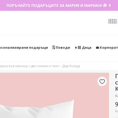
ПОРЪЧАЙТЕ ПОДАРЪЦИТЕ ЗА МАРИЯ И МАРИАН! 🎁 🍷
🇧🇬
ерсонализирани подаръци
🗓️ Поводи
👧🏻 Деца
💼 Корпора
ана възглавница с две снимки и текст - Дядо Коледа
К
9
Ко