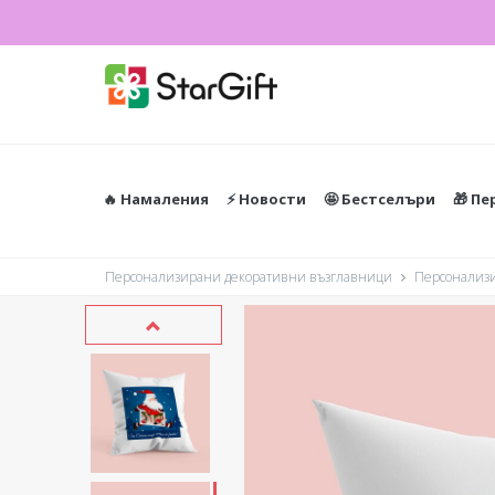
🔥 Намаления
⚡️ Новости
🤩 Бестселъри
🎁 П
Персонализирани декоративни възглавници
Персонализир