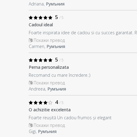
Adriana,
Румъния
5
/ 5
Cadoul ideal
Foarte inspirata idee de cadou si cu succes garantat.
Покажи превод
Carmen,
Румъния
5
/ 5
Perna personalizata
Recomand cu mare încredere.:)
Покажи превод
Andreea,
Румъния
4
/ 5
O achizitie excelenta
Foarte reușită Un cadou frumos și elegant
Покажи превод
Gigi,
Румъния