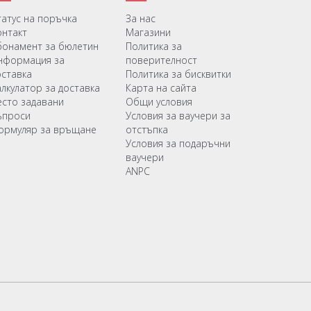
татус на поръчка
За нас
онтакт
Магазини
бонамент за бюлетин
Политика за
нформация за
поверителност
оставка
Политика за бисквитки
алкулатор за доставка
Карта на сайта
есто задавани
Общи условия
ъпроси
Условия за ваучери за
ормуляр за връщане
отстъпка
Условия за подаръчни
ваучери
ANPC