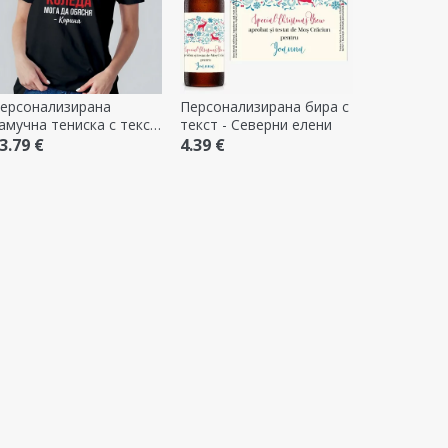
ерсонализирана
Персонализирана бира с
амучна тениска с текст
текст - Северни елени
 Скъпи Дядо Коледа
3.79 €
4.39 €