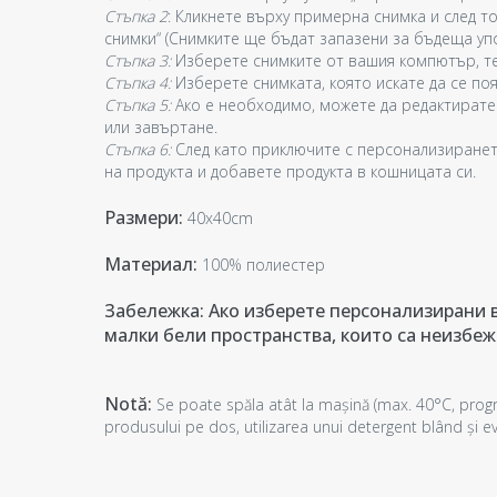
Стъпка 2
: Кликнете върху примерна снимка и след то
снимки“ (Снимките ще бъдат запазени за бъдеща уп
Стъпка 3:
Изберете снимките от вашия компютър, те
Стъпка 4:
Изберете снимката, която искате да се поя
Стъпка 5:
Ако е необходимо, можете да редактирате
или завъртане.
Стъпка 6:
След като приключите с персонализиранет
на продукта и добавете продукта в кошницата си.
Размери:
40x40cm
Материал:
100% полиестер
Забележка: Ако изберете персонализирани в
малки бели пространства, които са неизбеж
Notă:
Se poate spăla atât la mașină (max. 40°C, progr
produsului pe dos, utilizarea unui detergent blând și evi