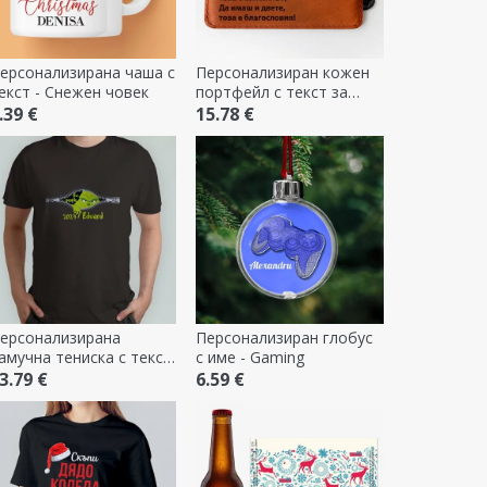
ерсонализирана чаша с
Персонализиран кожен
екст - Снежен човек
портфейл с текст за
семейството
.39 €
15.78 €
ерсонализирана
Персонализиран глобус
амучна тениска с текст
с име - Gaming
 Ew, people
3.79 €
6.59 €