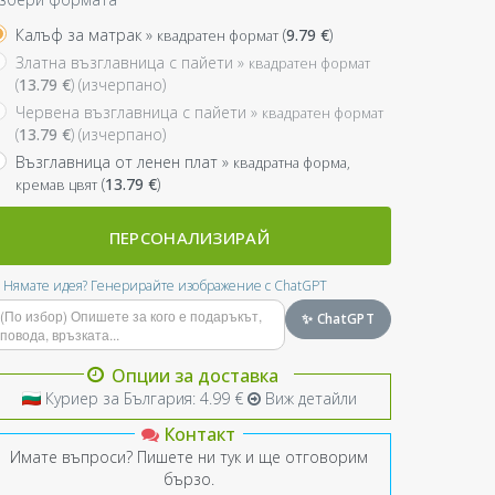
Калъф за матрак »
(
9.79
€
)
квадратен формат
Златна възглавница с пайети »
квадратен формат
(
13.79
€
) (изчерпано)
Червена възглавница с пайети »
квадратен формат
(
13.79
€
) (изчерпано)
Възглавница от ленен плат »
квадратна форма,
(
13.79
€
)
кремав цвят
ПЕРСОНАЛИЗИРАЙ
Нямате идея? Генерирайте изображение с ChatGPT
✨ ChatGPT
Опции за доставка
Куриер за България: 4.99 €
Виж детайли
Контакт
Имате въпроси? Пишете ни тук и ще отговорим
бързо.