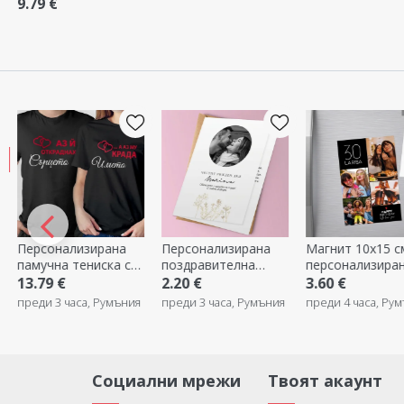
фотография -
9.79 €
Весела Коледа
Персонализирана
Персонализирана
Магнит 10x15 с
памучна тениска с
поздравителна
персонализиран
текст - Аз го крада
картичка с снимка и
текст и 4 снимк
13.79 €
2.20 €
3.60 €
текст - Елегантност
Честит рожден 
преди 3 часа, Румъния
преди 3 часа, Румъния
преди 4 часа, Ру
Социални мрежи
Твоят акаунт