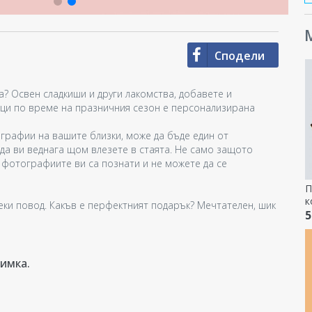
М
Сподели
а? Освен сладкиши и други лакомства, добавете и
ръци по време на празничния сезон е персонализирана
графии на вашите близки, може да бъде един от
да ви веднага щом влезете в стаята. Не само защото
 фотографиите ви са познати и не можете да се
П
к
еки повод. Какъв е перфектният подарък? Мечтателен, шик
В
5
имка.