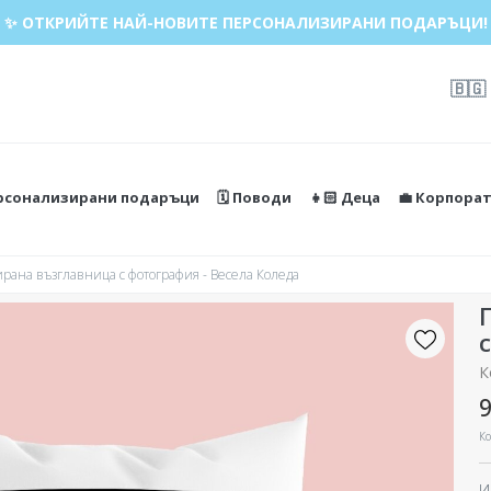
✨ ОТКРИЙТЕ НАЙ-НОВИТЕ ПЕРСОНАЛИЗИРАНИ ПОДАРЪЦИ!
🇧🇬
ерсонализирани подаръци
🗓️ Поводи
👧🏻 Деца
💼 Корпора
рана възглавница с фотография - Весела Коледа
К
9
Ко
И