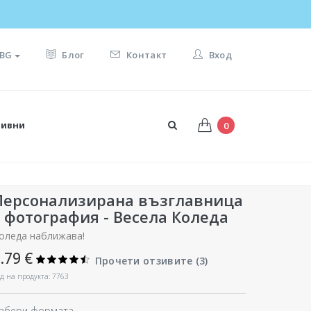
BG
Блог
Контакт
Вход
тивни
0
Персонализирана възглавница
с фотография - Весела Коледа
оледа наближава!
.79 €
Прочети отзивите (
3
)
д на продукта: 7763
збери формата