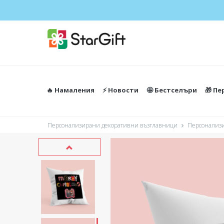
🔥 Намаления
⚡️ Новости
🤩 Бестселъри
🎁 П
Персонализирани декоративни възглавници
Персонализи