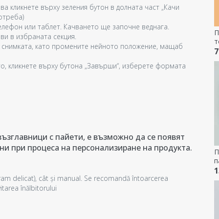
ва кликнете върху зеления бутон в долната част „Качи
отреба)
лефон или таблет. Качването ще започне веднага.
П
ви в избраната секция.
т
 снимката, като промените нейното положение, мащаб
7
о, кликнете върху бутона „Завърши“, изберете формата
ъзглавници с пайети, е възможно да се появят
ни при процеса на персонализиране на продукта.
П
п
-
1
am delicat), cât și manual. Se recomandă întoarcerea
tarea înălbitorului