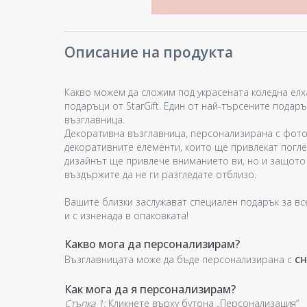
Описание на продукта
Какво можем да сложим под украсената коледна елх
подаръци от StarGift. Един от най-търсените пода
възглавница.
Декоративна възглавница, персонализирана с фото
декоративните елементи, които ще привлекат погле
дизайнът ще привлече вниманието ви, но и защото
въздържите да не ги разгледате отблизо.
Вашите близки заслужават специален подарък за вс
и с изненада в опаковката!
Какво мога да персонализирам?
сн
Възглавницата може да бъде персонализирана с
Как мога да я персонализирам?
Стъпка 1:
Кликнете върху бутона „Персонализация“