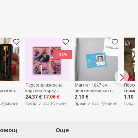
-30%
Персонализирана
Магнит 10x7 см,
Персо
 розово
картина върху
персонализиран с
снимка
платно с 5 снимки
фотография и текст
колед
24.37 €
17.06 €
2.10 €
1.10 €
- подарък за
а, Румъния
преди 5 часа, Румъния
преди 5 часа, Румъния
преди 5
кръщене
Помощ
Още