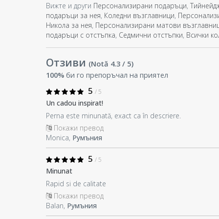
Вижте и други
Персонализирани подаръци
,
Тийнейд
подаръци за нея
,
Коледни възглавници
,
Персонализ
Никола за нея
,
Персонализирани матови възглавни
подаръци с отстъпка
,
Седмични отстъпки
,
Всички к
Отзиви
(Notă
4.3
/ 5
)
100%
би го препоръчал на приятел
5
/ 5
Un cadou inspirat!
Perna este minunată, exact ca în descriere.
Покажи превод
Monica,
Румъния
5
/ 5
Minunat
Rapid si de calitate
Покажи превод
Balan,
Румъния