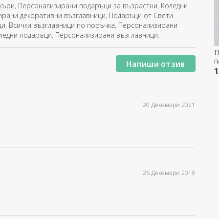
жъри
,
Персонализирани подаръци за възрастни
,
Коледни
ирани декоративни възглавници
,
Подаръци от Свети
ци
,
Всички възглавници по поръчка
,
Персонализирани
оледни подаръци
,
Персонализирани възглавници
.
П
п
Напиши отзив
-
1
20 Декември 2021
26 Декември 2018