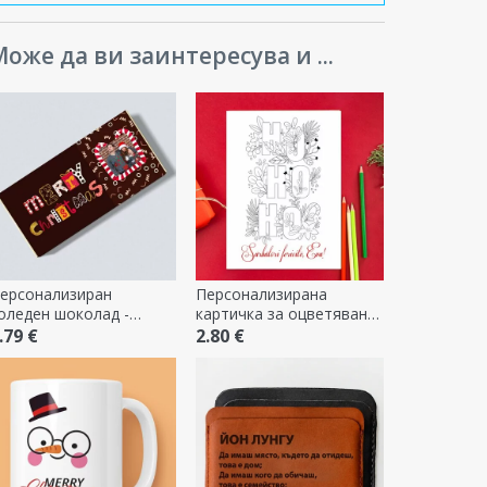
оже да ви заинтересува и ...
ерсонализиран
Персонализирана
оледен шоколад -
картичка за оцветяване
есела Коледа
с послание - Хо хо хо
.79 €
2.80 €