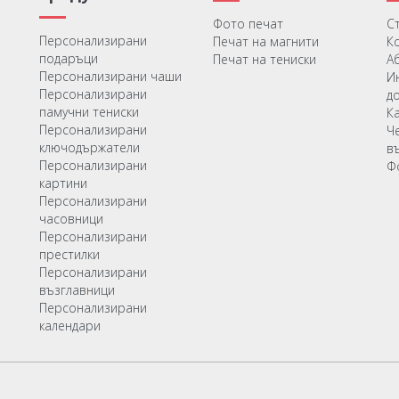
Фото печат
С
Персонализирани
Печат на магнити
К
подаръци
Печат на тениски
А
Персонализирани чаши
И
Персонализирани
д
памучни тениски
К
Персонализирани
Ч
ключодържатели
в
Персонализирани
Ф
картини
Персонализирани
часовници
Персонализирани
престилки
Персонализирани
възглавници
Персонализирани
календари