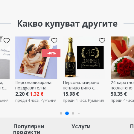
Какво купуват другите
-40%
м,
Персонализирана
Персонализирано
24-каратно
 с
поздравителна
пенливо вино с
позлатено
и -
картичка с
текст за рождени
злато
2.20 €
1.32 €
15.98 €
50.35 €
ден
фотография
дни - Златно
мъния
преди 4 часа, Румъния
преди 4 часа, Румъния
преди 4 час
Популярни
Услуги
продукти