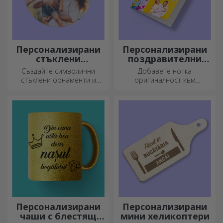
Персонализирани
Персонализирани
стъклени
поздравителни
орнаменти
картички и
Създайте символични
Добавете нотка
картички
стъклени орнаменти и
оригиналност към
подарете на близките си
подаръка, който искате да
оригинални и уникални
подарите. Допълнете
подаръци!
подаръка с
персонализирана картичка
или поздравителна
картичка.
Персонализирани
Персонализирани
чаши с блестящ
мини хеликоптери