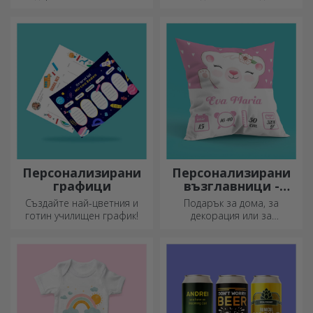
приказка! Изцяло черните
всеки ден!
чаши с изображения или
текст правят силно
впечатление на всеки,
който ги получи като
подарък.
Персонализирани
Персонализирани
графици
възглавници -
голям формат
Създайте най-цветния и
Подарък за дома, за
готин училищен график!
декорация или за
прегръдка,
персонализираните
възглавници са идеални за
всеки повод.