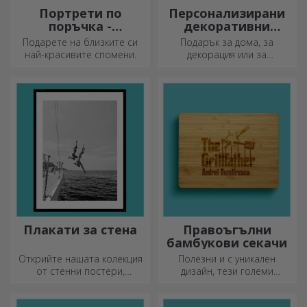
Портрети по
Персонализирани
поръчка -
декоративни
квадратен формат
възглавници
Подарете на близките си
Подарък за дома, за
най-красивите спомени.
декорация или за
прегръдка,
персонализираните
възглавници са идеални за
всеки повод.
Плакати за стена
Правоъгълни
бамбукови секачи
Открийте нашата колекция
Полезни и с уникален
от стенни постери,
дизайн, тези големи
професионално
гравирани дъски за рязане
отпечатани, за да
са идеални за най-