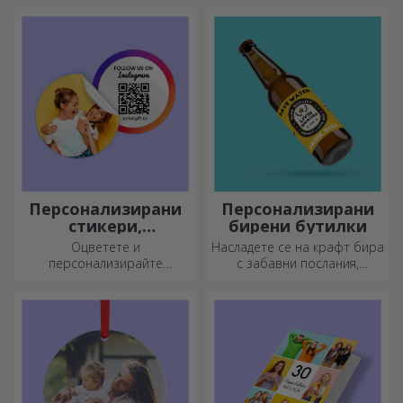
съхраняват заедно в
Персонализираните колани
персонализираните калъфи
придават елегантност и
за моливи на StarGift!
стил!
Персонализирани
Персонализирани
стикери,
бирени бутилки
самозалепващи се
Оцветете и
Насладете се на крафт бира
етикети
персонализирайте
с забавни послания,
бележниците и дневниците
картинки или дизайни,
си.
подходящи за всеки сезон.