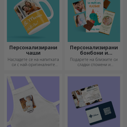
Персонализирани
Персонализирани
чаши
бонбони и
сладкиши
Насладете се на напитката
Подарете на близките си
си с най-оригиналните
сладки спомени и
персонализирани чаши.
направете деня им по-
красив! Изберете модела,
който ви харесва, и им
подарете сладък
персонализиран подарък!