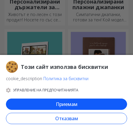
Персонализирани
Персонализирани
държатели за
плажни джапанки
чанти за маса
Животът е по-лесен с този
Симпатични джапанки,
продукт! Носете го със себе
готови за тен! Кой модел
си, където и да отидете!
ще изберете да
персонализирате?
Този сайт използва бисквитки
cookie_description
Политика за бисквитки
УПРАВЛЕНИЕ НА ПРЕДПОЧИТАНИЯТА
Персонализирани
Персонализирани
фоторамки
кожени дневници в
Приемам
цвят
Любимите ви снимки могат
Идеи, планове или мисли?
да бъдат изложени на видно
Запишете ги всички в
Отказвам
място – изберете
персонализиран дневник и
персонализирани
съхранявайте всичките си
фоторамки!
спомени наблизо.