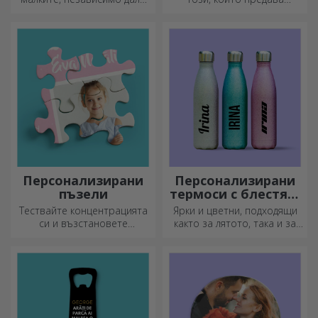
ходят на детска градина или
послание. Изберете такива
започват училище.
с QR код и добавен линк, за
Създайте тази, която най-
да предизвикате най-
добре подхожда на вашето
уникални реакции!
дете!
Персонализирани
Персонализирани
пъзели
термоси с блестящ
дизайн
Тествайте концентрацията
Ярки и цветни, подходящи
си и възстановете
както за лятото, така и за
изображението на
зимата, термосите са лесни
персонализиран пъзел с
за персонализиране и
любимите си снимки.
можете да ги носите
навсякъде с вас!