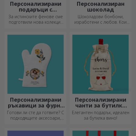
Персонализирани
Персонализиран
подаръци с
шоколад
официална
За истинските фенове сме
Шоколадови бонбони,
лицензия - FC Rapid
подготвили нова колекция
изработени с любов. Кои
1923 Букурещ
от официално лицензирани
ще изберете?
продукти на Rapid, в
партньорство с бяло-
лилавия отбор.
Персонализирани
Персонализирани
ръкавици за фурна
чанти за бутилки
и кухненски
вино
Готови ли сте да готвите? С
Елегантен подарък, идеален
аксесоари
подходящите аксесоари,
за бутилка вино!
ръкавиците за фурна и
прихватките за тенджери
ще улеснят работата ви в