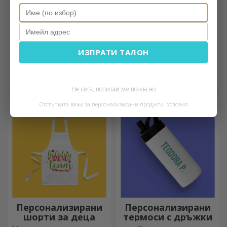
Персонализирани
Персонализирани
ИЗПРАТИ ТАЛОН
тетрадки
планиращи
Идеални за записване на
Организирайте времето си
вашите цели, бележниците
по уникален начин!
са идеални за такива
Не сега, попитай ме по-късно
задачи.
Отстъпката важи за персонализирани продукти.
Условия
Персонализирани
Персонализирани
шорти за деца
термоси с дръжки