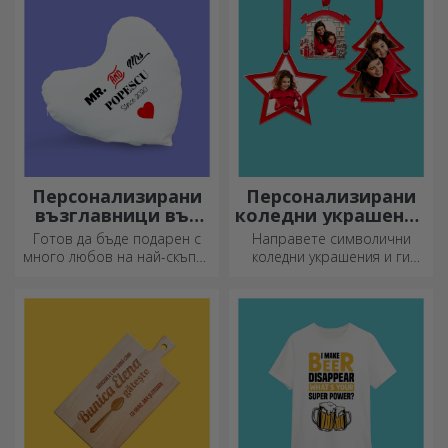
кухнята.
Персонализирани
Персонализирани
възглавници във
коледни украшения
формата на сърце
за елха
Готов да бъде подарен с
Направете символични
много любов на най-скъпия
коледни украшения и ги
ви човек.
подарете на близките си!