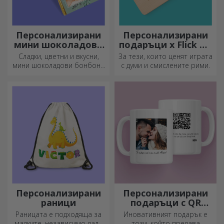
Персонализирани
Персонализирани
мини шоколадови
подаръци x Flick Mr
бонбони
Rima
Сладки, цветни и вкусни,
За тези, които ценят играта
мини шоколадови бонбони
с думи и смислените рими.
могат да се предлагат в
комплекти или поотделно,
идеални за всеки любител
на шоколада.
Персонализирани
Персонализирани
раници
подаръци с QR
кодове
Раницата е подходяща за
Иновативният подарък е
малките, независимо дали
този, който предава