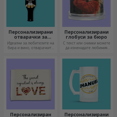
Персонализирани
Персонализирани
отварачки за
глобуси за бюро
бутилки и
Идеални за любителите на
С текст или снимки можете
тирбушони
бира и вино, отварачките
да изненадате любимия
за бутилки и тирбушоните
човек с специален аксесоар
могат да придобият изцяло
за офиса.
нов вид, когато са
персонализирани.
Персонализиран
Персонализирани