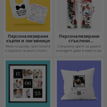
Персонализирани
Персонализирани
кърпи и лигавници
стъклени
орнаменти с
Меки на допир, престилките
Специални цветя за дамите
консервирани
и кърпите са много полезни
и младите дами в живота ви.
цветя
и идеални за носене
навсякъде!