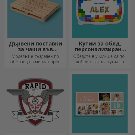
Дървени поставки
Кутии за обяд,
за чаши във
персонализирани
формата на палет
касероли
Моделът е създаден по
Обедите в училище са по-
образец на миниатюрен
добри с такава кутия за
палет, използван в складове
храна. Персонализирайте я
и транспорт, и предлага
и подгответе вашето дете
автентичен вид.
за нов ден!