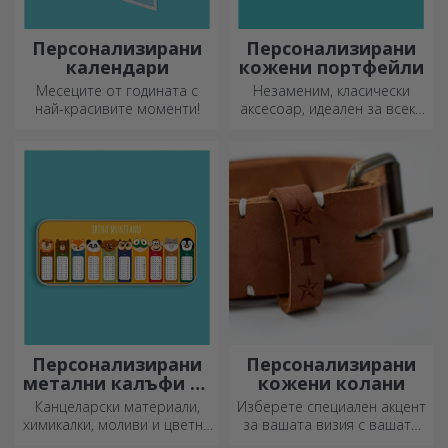
Персонализирани
Персонализирани
календари
кожени портфейли
Месеците от годината с
Незаменим, класически
най-красивите моменти!
аксесоар, идеален за всеки
мъж!
Персонализирани
Персонализирани
метални калъфи за
кожени колани
моливи
Канцеларски материали,
Изберете специален акцент
химикалки, моливи и цветни
за вашата визия с вашата
маркери могат да се
инициал или име!