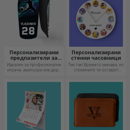
Персонализирани
Персонализирани
предпазители за
стенни часовници
футбол
Идеален за професионални
Тик-так! Времето минава, но
играчи, аматьори или дори
спомените ти остават!
деца, които обичат футбола
Подреди моментите си в
няколко снимки и ще имаш
най-специалния часовник!