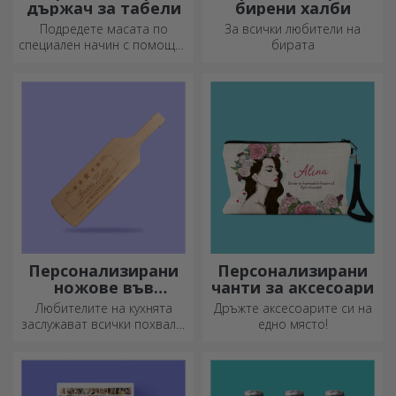
държач за табели
бирени халби
Подредете масата по
За всички любители на
специален начин с помощта
бирата
на подложки за чинии. Те
могат да бъдат
персонализирани с
послание или името на
всеки член на масата.
Персонализирани
Персонализирани
ножове във
чанти за аксесоари
формата на
Любителите на кухнята
Дръжте аксесоарите си на
бутилка
заслужават всички похвали.
едно място!
Ножовете с форма на
бутилка са идеални за
сервиране на готови
деликатеси.