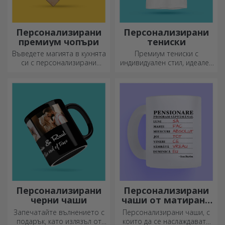
Персонализирани
Персонализирани
премиум чопъри
тениски
Въведете магията в кухнята
Премиум тениски с
си с персонализирани
индивидуален стил, идеален
ножове.
подарък за вашите близки.
Персонализиране на
памучни или спортни
модели, изберете
подходящия!
Персонализирани
Персонализирани
черни чаши
чаши от матирано
стъкло
Запечатайте вълнението с
Персонализирани чаши, с
подарък, като излязъл от
които да се наслаждавате