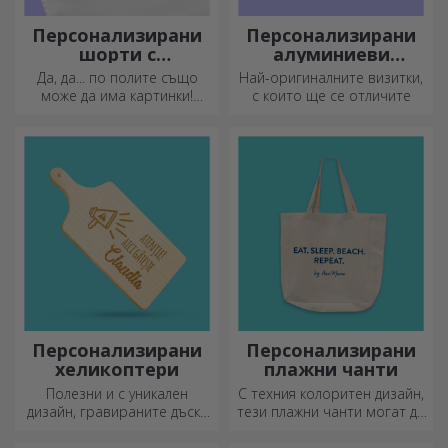
Персонализирани
Персонализирани
шорти с
алуминиеви
фотографии
визитни картички
Да, да... по полите също
Най-оригиналните визитки,
може да има картинки!
с които ще се отличите
Атрактивна колекция от
оригинални поли.
Персонализирани
Персонализирани
хеликоптери
плажни чанти
Полезни и с уникален
С техния колоритен дизайн,
дизайн, гравираните дъски
тези плажни чанти могат да
за рязане са идеални за
бъдат идеалният подарък за
най-апетитните деликатеси,
любим човек или, защо не,