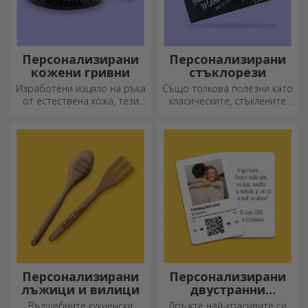
Персонализирани
Персонализирани
кожени гривни
стъклорези
Изработени изцяло на ръка
Също толкова полезни като
от естествена кожа, тези
класическите, стъклените
персонализирани гривни са
секачи имат уникален
подходящи както за него,
дизайн, лесно се почистват
така и за нея.
и съхраняват и ще придадат
индивидуален стил на
вашата кухня.
Персонализирани
Персонализирани
лъжици и вилици
двустранни
алуминиеви карти
Вълшебните кухненски
Дръжте най-красивите си