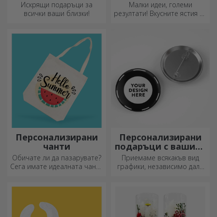
ефект
Искрящи подаръци за
Малки идеи, големи
всички ваши близки!
резултати! Вкусните ястия се
приготвят с най-
креативните кухненски
ножове, изберете
подходящия!
Персонализирани
Персонализирани
чанти
подаръци с вашите
графики
Обичате ли да пазарувате?
Приемаме всякакъв вид
Сега имате идеалната чанта
графики, независимо дали
за малки покупки,
са снимки, текст или и двете.
просторна и много шик.
:) Сега можете да получите
подаръка, който искате!