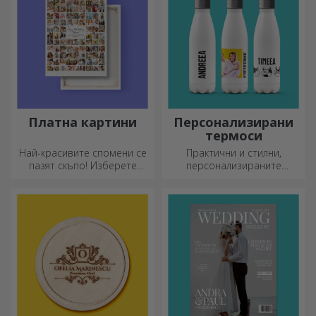
Платна картини
Персонализирани
термоси
Най-красивите спомени се
Практични и стилни,
пазят скъпо! Изберете
персонализираните
подарък, който ще
термоси са идеални за
развълнува!
наслада на любимата ви
напитка, студена през
лятото и топла през зимата.