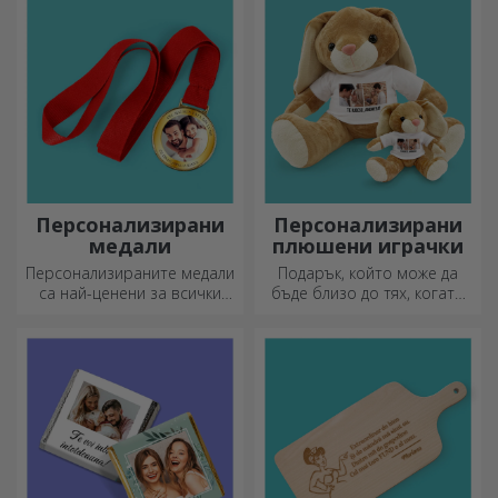
преобразят всяко
апетитните деликатеси,
пространство. Модерни
приготвени в кухнята.
дизайни, ярки цветове и
първокласно качество –
идеални за добавяне на
индивидуалност към вашия
дом, офис или студио.
Персонализирани
Персонализирани
медали
плюшени играчки
Персонализираните медали
Подарък, който може да
са най-ценени за всички
бъде близо до тях, когато
положени усилия.
вие не сте там, са
Персонализирайте ги и
персонализираните
признайте заслугите им!
плюшени играчки, идеални
за гушкане!