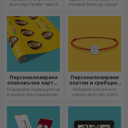
аксесоари правят чудеса!
спомени близо до сърцето
Вилиците и лъжиците са
си, заедно с любимите си
чудесен екип за най-
хора.
сложните рецепти.
Персонализирана
Персонализирани
опаковъчна хартия
златни и сребърни
за подаръци
гривни
Опаковайте подаръците им
Изберете елегантен и
в нашата персонализирана
семпъл аксесоар, който
хартия, така че дори да не
според вас най-добре
искат да ги отворят.
отразява личността на
човека, който ще го носи.