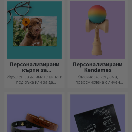
приготвени в кухнята.
нов аксесоар във вашата
колекция от чанти.
Персонализирани
Персонализирани
кърпи за
Kendames
почистване на
Идеален за да имате винаги
Класическа кендама,
екрани и стъкла
под ръка или за да
преосмислена с личен
подарите на близките си.
подход