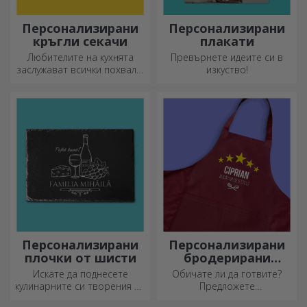
Персонализирани
Персонализирани
кръгли секачи
плакати
Любителите на кухнята
Превърнете идеите си в
заслужават всички похвали,
изкуство!
затова вкусните ястия се
приготвят с най-
креативните ножове.
Изберете подходящия!
Персонализирани
Персонализирани
плочки от шисти
бродерирани
шорти
Искате да поднесете
Обичате ли да готвите?
кулинарните си творения по
Предложете
наистина впечатляващ
персонализирани престилки