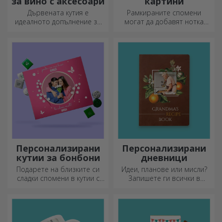
за вино с аксесоари
картини
Дървената кутия е
Рамкираните спомени
идеалното допълнение за
могат да добавят нотка
елегантно представяне на
оригиналност към вашия
бутилки вино.
дом, да персонализират
вашите картини и да
създадат вашата собствена
история!
Персонализирани
Персонализирани
кутии за бонбони
дневници
Подарете на близките си
Идеи, планове или мисли?
сладки спомени в кутии с
Запишете ги всички в
вкусни бонбони!
персонализиран дневник и
съхранявайте всичките си
спомени наблизо.