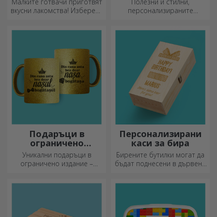
Малките готвачи приготвят
Полезни и стилни,
вкусни лакомства! Изберете
персонализираните
престилка, която го
термоси са идеални за
представя, и се
наслаждаване на любимата
присъединете към него в
ви напитка през всеки
кухнята!
сезон.
Подаръци в
Персонализирани
ограничено
каси за бира
издание
Уникални подаръци в
Бирените бутилки могат да
ограничено издание –
бъдат поднесени в дървени
специални изненади за
кутии с гравирано име на
незабравими моменти
получателя и придружени от
персонализирано послание.