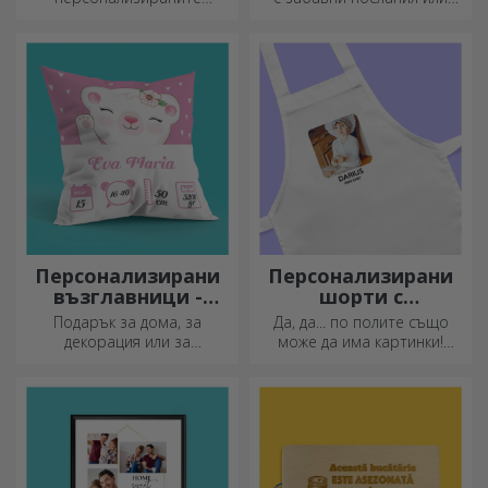
термоси са идеални за
дизайни!
наслаждаване на любимата
ви напитка през всеки
сезон.
Персонализирани
Персонализирани
възглавници -
шорти с
голям формат
фотографии
Подарък за дома, за
Да, да... по полите също
декорация или за
може да има картинки!
прегръдка,
Атрактивна колекция от
персонализираните
оригинални поли.
възглавници са идеални за
всеки повод.