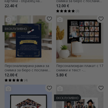
картина - образец на
снимка за бюро с послание
благодарствена грамота за
за учители - Сърце
22.40 €
12.00 €
учители
(3)
ЕКСКЛУЗИВНО
Персонализирана рамка за
Персонализиран плакат с 17
снимка за бюро с послание -
снимки и текст -
Награда за отлични
Завършване
12.00 €
5.80 €
постижения
(4)
ЕКСКЛУЗИВНО