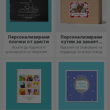
Персонализирани
Персонализирани
плочки от шисти
кутии за занаяти
със стикери
Искате да поднесете
Идеален за опаковане на
кулинарните си творения по
подаръци за всеки повод.
наистина впечатляващ
начин? Изберете плочи от
шисти и създайте свой
собствен дизайн!