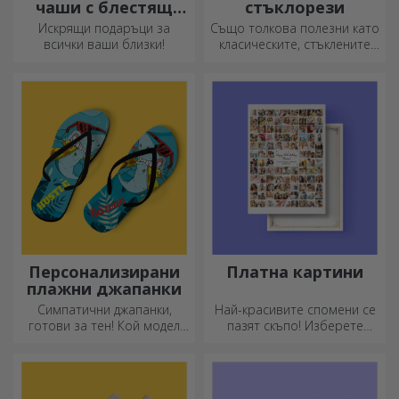
чаши с блестящ
стъклорези
ефект
Искрящи подаръци за
Също толкова полезни като
всички ваши близки!
класическите, стъклените
секачи имат уникален
дизайн, лесно се почистват
и съхраняват и ще придадат
индивидуален стил на
вашата кухня.
Персонализирани
Платна картини
плажни джапанки
Симпатични джапанки,
Най-красивите спомени се
готови за тен! Кой модел
пазят скъпо! Изберете
ще изберете да
подарък, който ще
персонализирате?
развълнува!