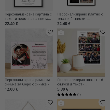
Персонализирана картина с
Персонализирано платно с
текст и промяна на цвета
текст и 2 снимки -
на косата за
Завършване
22.40 €
22.40 €
дипломирането
Персонализирана рамка за
Персонализиран плакат с 6
снимка за бюро с снимка и
снимки и текст -
послание - Завършил
Завършване
12.00 €
5.80 €
(1)