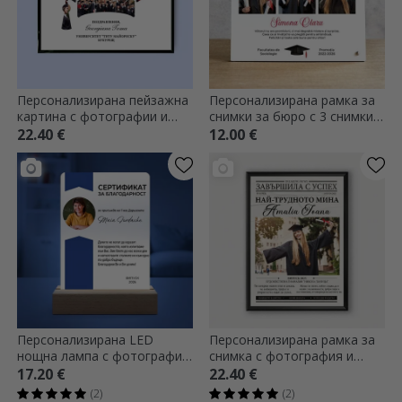
Персонализирана пейзажна
Персонализирана рамка за
картина с фотографии и
снимки за бюро с 3 снимки и
текст - Завършване
текст - Завършване
22.40 €
12.00 €
Персонализирана LED
Персонализирана рамка за
нощна лампа с фотография
снимка с фотография и
и послание - Сертификат за
текст за дипломирането -
17.20 €
22.40 €
признателност
Последни новини
(2)
(2)