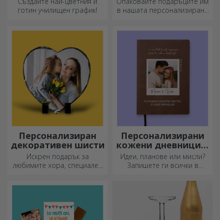
Създайте най-цветния и
Опаковайте подаръците им
готин училищен график!
в нашата персонализирана
хартия, така че дори да не
искат да ги отворят.
Персонализиран
Персонализирани
декоративен шисти
кожени дневници в
цвят
Искрен подарък за
Идеи, планове или мисли?
любимите хора, специален
Запишете ги всички в
декоративен елемент.
персонализиран дневник и
съхранявайте всичките си
спомени наблизо.