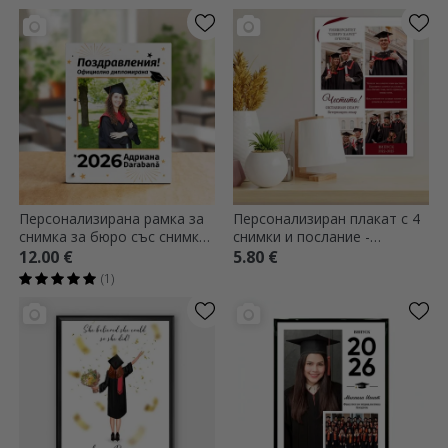
Персонализирана рамка за
Персонализиран плакат с 4
снимка за бюро със снимка
снимки и послание -
и текст - Официален
Завършване
12.00 €
5.80 €
абсолвент
(1)