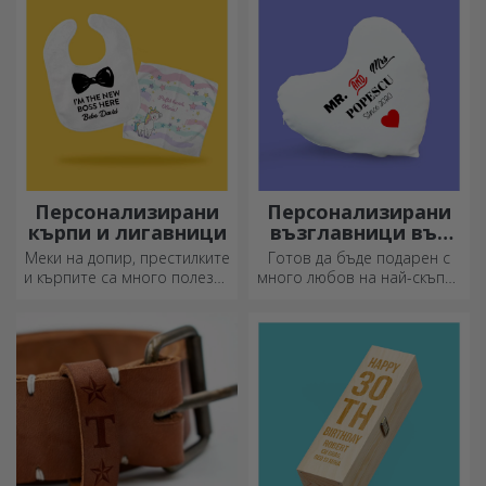
Персонализирани
Персонализирани
кърпи и лигавници
възглавници във
формата на сърце
Меки на допир, престилките
Готов да бъде подарен с
и кърпите са много полезни
много любов на най-скъпия
и идеални за носене
ви човек.
навсякъде!