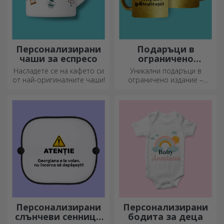
Персонализирани
Подаръци в
чаши за еспресо
ограничено
издание
Насладете се на кафето си
Уникални подаръци в
от най-оригиналните чаши!
ограничено издание –
специални изненади за
незабравими моменти
Персонализирани
Персонализирани
слънчеви сенници
бодита за деца