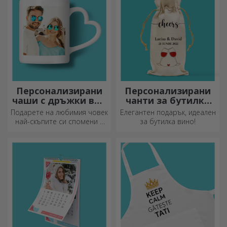
Персонализирани
Персонализирани
чаши с дръжки във
чанти за бутилки
формата на сърце
вино
Подарете на любимия човек
Елегантен подарък, идеален
най-скъпите си спомени с
за бутилка вино!
персонализирани чаши с
дръжки във формата на
сърце.