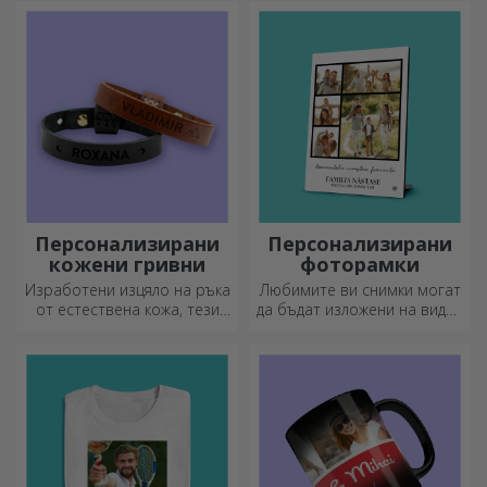
представя, и се
могат да бъдат
присъединете към него в
персонализирани с
кухнята!
послание или името на
всеки член на масата.
Персонализирани
Персонализирани
кожени гривни
фоторамки
Изработени изцяло на ръка
Любимите ви снимки могат
от естествена кожа, тези
да бъдат изложени на видно
персонализирани гривни са
място – изберете
подходящи както за него,
персонализирани
така и за нея.
фоторамки!