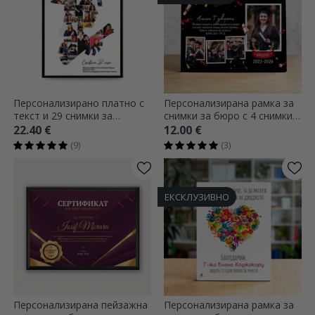
Персонализирано платно с
Персонализирана рамка за
текст и 29 снимки за
снимки за бюро с 4 снимки и
дипломирането - Ea
текст за абсолвенти
22.40 €
12.00 €
(9)
(3)
ЕКСКЛУЗИВНО
Персонализирана пейзажна
Персонализирана рамка за