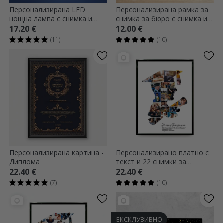
Персонализирана LED
Персонализирана рамка за
нощна лампа с снимка и
снимка за бюро с снимка и
послание - Завършване
текст - Завършване
17.20 €
12.00 €
(11)
(10)
Персонализирана картина -
Персонализирано платно с
Диплома
текст и 22 снимки за
дипломирането - El
22.40 €
22.40 €
(7)
(10)
ЕКСКЛУЗИВНО