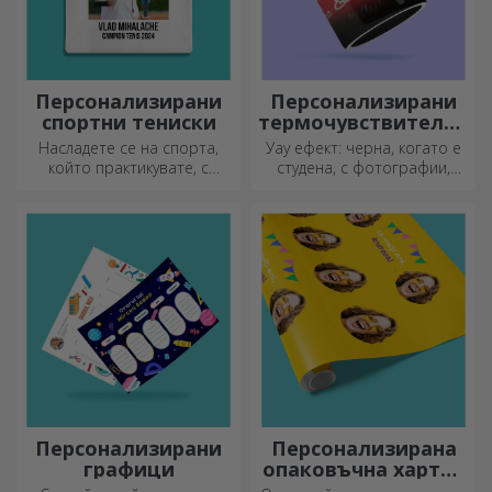
Персонализирани
Персонализирани
спортни тениски
термочувствителни
чаши
Насладете се на спорта,
Уау ефект: черна, когато е
който практикувате, с
студена, с фотографии,
персонализирана тениска с
когато е гореща.
вашето име или снимка – тя
Термочувствителната чаша
може да се превърне във
е специален подарък за
вашата любима!
всеки.
Персонализирани
Персонализирана
графици
опаковъчна хартия
за подаръци