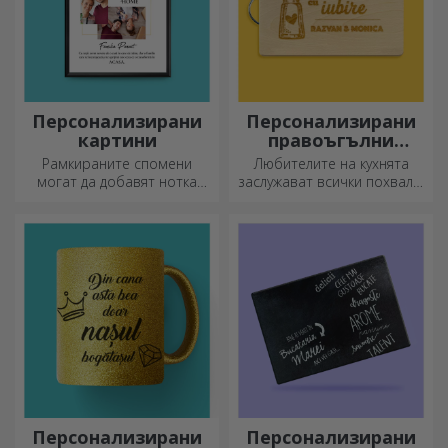
Персонализирани
Персонализирани
картини
правоъгълни
секачи с дръжки
Рамкираните спомени
Любителите на кухнята
могат да добавят нотка
заслужават всички похвали,
оригиналност към вашия
затова вкусните ястия се
дом, да персонализират
приготвят с най-
вашите картини и да
креативните ножове.
създадат вашата собствена
Изберете подходящия!
история!
Персонализирани
Персонализирани