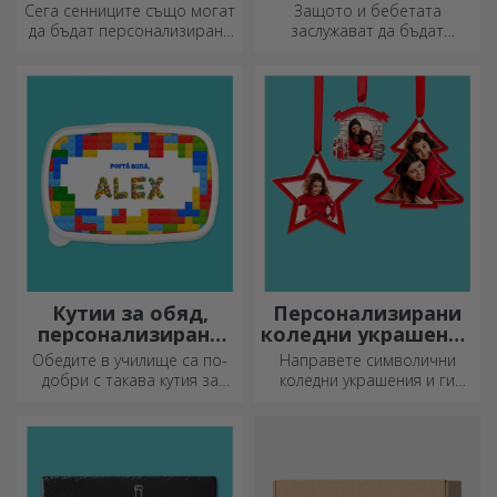
за автомобили
Сега сенниците също могат
Защото и бебетата
да бъдат персонализирани
заслужават да бъдат
и са идеални за намаляване
модерни!
на топлината в колата.
Кутии за обяд,
Персонализирани
персонализирани
коледни украшения
касероли
за елха
Обедите в училище са по-
Направете символични
добри с такава кутия за
коледни украшения и ги
храна. Персонализирайте я
подарете на близките си!
и подгответе вашето дете
за нов ден!