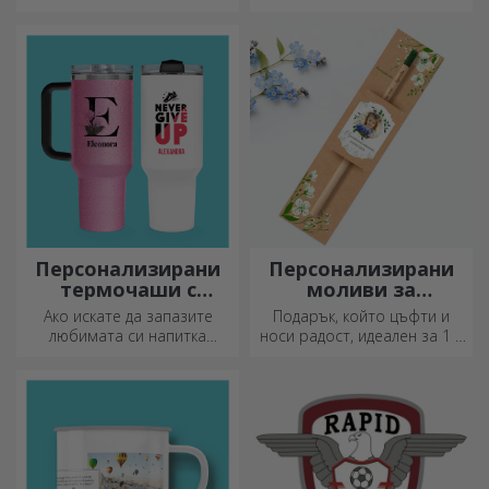
Персонализирани
Персонализирани
термочаши с
моливи за
дръжка и сламка
засаждане
Ако искате да запазите
Подарък, който цъфти и
любимата си напитка
носи радост, идеален за 1 и
студена или да поддържате
8 март
кафето си топло, когато
тръгвате на дълго
пътуване, нашата термоса
е идеална за такива случаи.