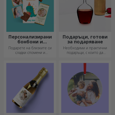
Персонализирани
Подаръци, готови
бонбони и
за подаряване
сладкиши
Подарете на близките си
Необходими и практични
сладки спомени и
подаръци, с които да
направете деня им по-
изненадате близките си!
красив! Изберете модела,
Изберете първокласни
който ви харесва, и им
подаръци с бърза доставка,
подарете сладък
независимо от повода!
персонализиран подарък!