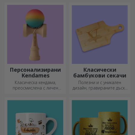
отразява личността на
човека, който ще го носи.
Персонализирани
Класически
Kendames
бамбукови секачи
Класическа кендама,
Полезни и с уникален
преосмислена с личен
дизайн, гравираните дъски
подход
за рязане са идеални за
най-апетитните деликатеси,
приготвени в кухнята.