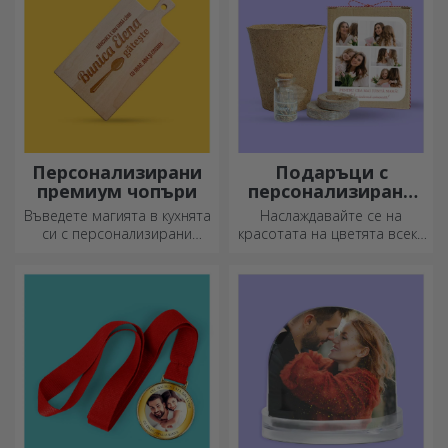
Персонализирани
Подаръци с
премиум чопъри
персонализирани
комплекти за
Въведете магията в кухнята
Наслаждавайте се на
засаждане
си с персонализирани
красотата на цветята всеки
ножове.
ден!