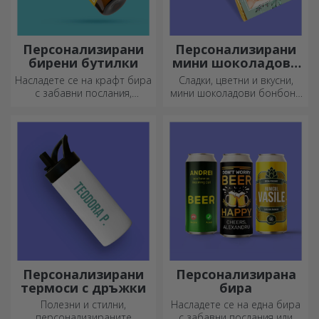
Персонализирани
Персонализирани
бирени бутилки
мини шоколадови
бонбони
Насладете се на крафт бира
Сладки, цветни и вкусни,
с забавни послания,
мини шоколадови бонбони
картинки или дизайни,
могат да се предлагат в
подходящи за всеки сезон.
комплекти или поотделно,
идеални за всеки любител
на шоколада.
Персонализирани
Персонализирана
термоси с дръжки
бира
Полезни и стилни,
Насладете се на една бира
персонализираните
с забавни послания или