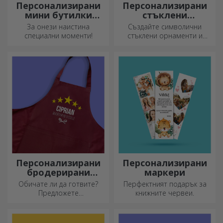
Персонализирани
Персонализирани
мини бутилки
стъклени
пенливо вино
орнаменти
За онези наистина
Създайте символични
специални моменти!
стъклени орнаменти и
подарете на близките си
оригинални и уникални
подаръци!
Персонализирани
Персонализирани
бродерирани
маркери
шорти
Обичате ли да готвите?
Перфектният подарък за
Предложете
книжните червеи.
персонализирани престилки
с бродерия за всеки готвач!