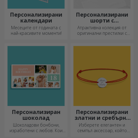
Персонализирани
Персонализирани
календари
шорти с
фотография или
Месеците от годината с
Атрактивна колекция от
бродерия
най-красивите моменти!
оригинални престилки с
бродерии или картинки са
идеални подаръци за
любителите на готвенето.
Персонализиран
Персонализирани
шоколад
златни и сребърни
гривни
Шоколадови бонбони,
Изберете елегантен и
изработени с любов. Кои
семпъл аксесоар, който
ще изберете?
според вас най-добре