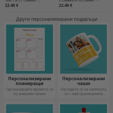
текст и 21 снимки -
2 снимки и послание –
Завършване
Тогава и сега
22.40 €
22.40 €
Други персонализирани подаръци
Персонализирани
Персонализирани
планиращи
чаши
Организирайте времето си
Насладете се на напитката
по уникален начин!
си с най-оригиналните
персонализирани чаши.