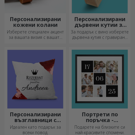
Персонализирани
Персонализирани
кожени колани
дървени кутии за
вино
Изберете специален акцент
За подарък с вино изберете
за вашата визия с вашата
дървена кутия с гравирани
инициал или име!
специални послания.
Персонализираните колани
придават елегантност и
стил!
Персонализирани
Портрети по
възглавници с
поръчка -
пайети
квадратен формат
Идеален като подарък за
Подарете на близките си
всеки повод.
най-красивите спомени.