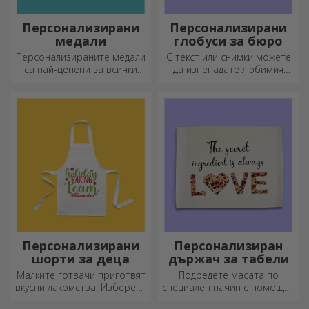
Персонализирани
Персонализирани
медали
глобуси за бюро
Персонализираните медали
С текст или снимки можете
са най-ценени за всички
да изненадате любимия
положени усилия.
човек с специален аксесоар
Персонализирайте ги и
за офиса.
признайте заслугите им!
Персонализирани
Персонализиран
шорти за деца
държач за табели
Малките готвачи приготвят
Подредете масата по
вкусни лакомства! Изберете
специален начин с помощта
престилка, която го
на подложки за чинии. Те