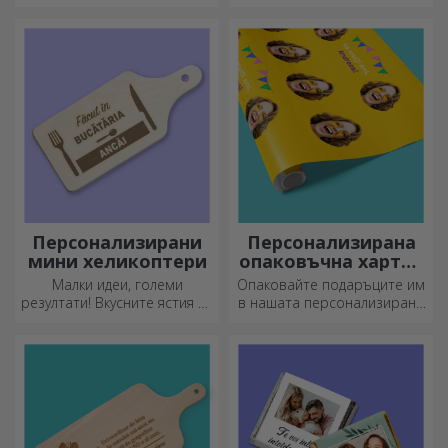
приказка! Изцяло черните
чаши с изображения или
текст правят силно
впечатление на всеки,
който ги получи като
подарък.
Персонализирани
Персонализирана
мини хеликоптери
опаковъчна хартия
за подаръци
Малки идеи, големи
Опаковайте подаръците им
резултати! Вкусните ястия се
в нашата персонализирана
приготвят с най-
хартия, така че дори да не
креативните кухненски
искат да ги отворят.
ножове, изберете
подходящия!