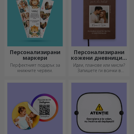
подходящия!
Персонализирани
Персонализирани
маркери
кожени дневници в
цвят
Перфектният подарък за
Идеи, планове или мисли?
книжните червеи.
Запишете ги всички в
персонализиран дневник и
съхранявайте всичките си
спомени наблизо.