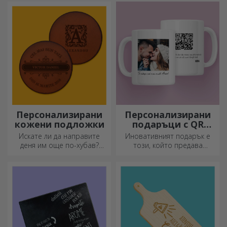
Персонализирани
Персонализирани
кожени подложки
подаръци с QR
кодове
Искате ли да направите
Иновативният подарък е
деня им още по-хубав?
този, който предава
Оставете им скъп спомен с
послание. Изберете такива
помощта на подложки за
с QR код и добавен линк, за
чаши, които лесно могат да
да предизвикате най-
бъдат персонализирани.
уникални реакции!