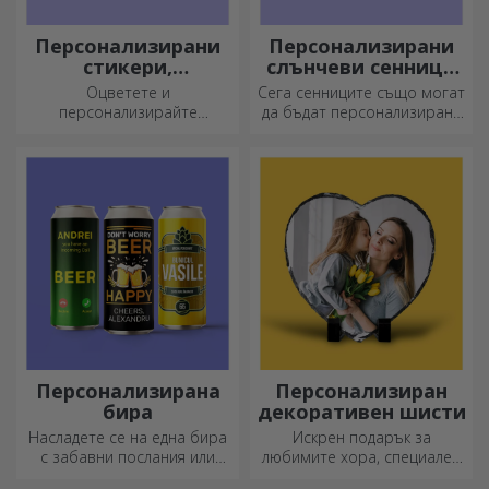
Персонализирани
Персонализирани
стикери,
слънчеви сенници
самозалепващи се
за автомобили
Оцветете и
Сега сенниците също могат
етикети
персонализирайте
да бъдат персонализирани
бележниците и дневниците
и са идеални за намаляване
си.
на топлината в колата.
Персонализирана
Персонализиран
бира
декоративен шисти
Насладете се на една бира
Искрен подарък за
с забавни послания или
любимите хора, специален
дизайни!
декоративен елемент.