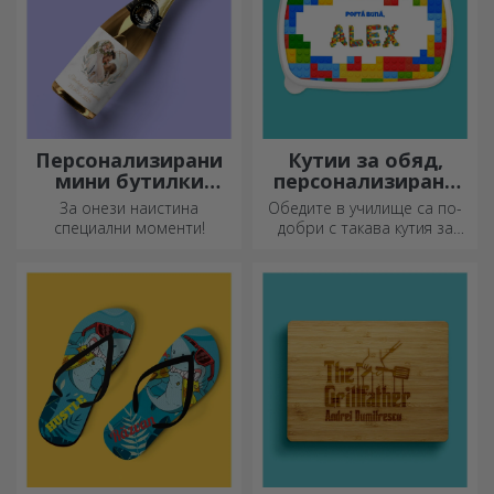
Персонализирани
Кутии за обяд,
мини бутилки
персонализирани
пенливо вино
касероли
За онези наистина
Обедите в училище са по-
специални моменти!
добри с такава кутия за
храна. Персонализирайте я
и подгответе вашето дете
за нов ден!