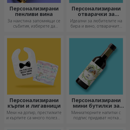
Персонализирани
Персонализирани
пенливи вина
отварачки за
бутилки и
За наистина запомнящи се
Идеални за любителите на
тирбушони
събития, изберете да
бира и вино, отварачките
персонализирате етикета
за бутилки и тирбушоните
на пенливо вино и се
могат да придобият изцяло
насладете на момента до
нов вид, когато са
краен предел!
персонализирани.
Персонализирани
Персонализирани
кърпи и лигавници
мини бутилки за
вино
Меки на допир, престилките
Миниатюрните напитки с
и кърпите са много полезни
подпис придават нотка
и идеални за носене
любов и емоция, когато са
навсякъде!
персонализирани.