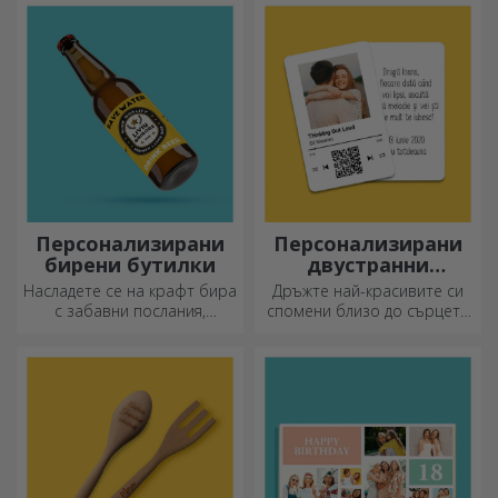
задачи.
персонализиран пъзел с
любимите си снимки.
Персонализирани
Персонализирани
бирени бутилки
двустранни
алуминиеви карти
Насладете се на крафт бира
Дръжте най-красивите си
с забавни послания,
спомени близо до сърцето
картинки или дизайни,
си, заедно с любимите си
подходящи за всеки сезон.
хора.