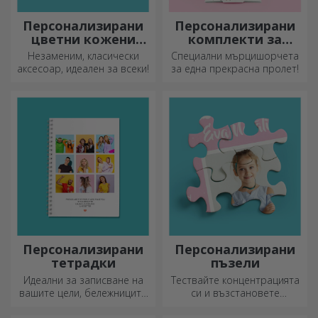
Персонализирани
Персонализирани
цветни кожени
комплекти за
портфейли
засаждане на
Незаменим, класически
Специални мърцишорчета
пирамидални
аксесоар, идеален за всеки!
за една прекрасна пролет!
цветя
Персонализирани
Персонализирани
тетрадки
пъзели
Идеални за записване на
Тествайте концентрацията
вашите цели, бележниците
си и възстановете
са идеални за такива
изображението на