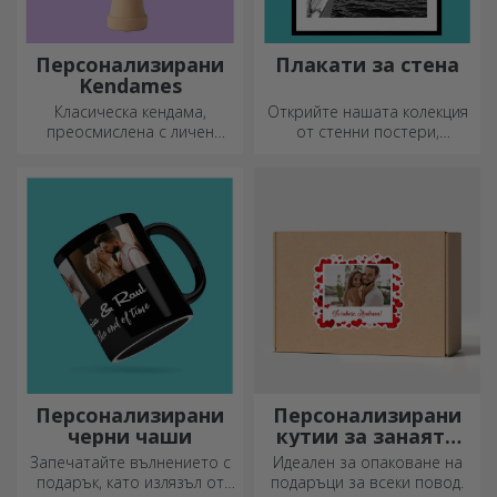
Персонализирани
Плакати за стена
Kendames
Класическа кендама,
Открийте нашата колекция
преосмислена с личен
от стенни постери,
подход
професионално
отпечатани, за да
преобразят всяко
пространство. Модерни
дизайни, ярки цветове и
първокласно качество –
идеални за добавяне на
индивидуалност към вашия
дом, офис или студио.
Персонализирани
Персонализирани
черни чаши
кутии за занаяти
със стикери
Запечатайте вълнението с
Идеален за опаковане на
подарък, като излязъл от
подаръци за всеки повод.