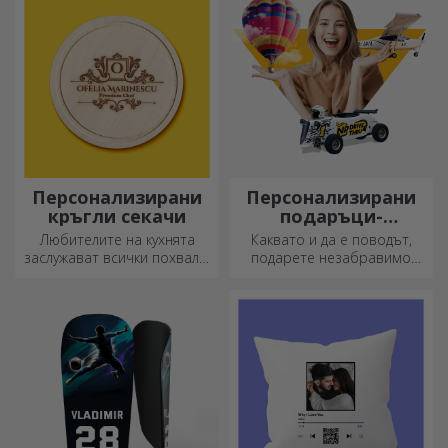
Персонализирани
Персонализирани
кръгли секачи
подаръци-
преживявания
Любителите на кухнята
Каквато и да е поводът,
заслужават всички похвали,
подарете незабравимо
затова вкусните ястия се
преживяване –
приготвят с най-
незабравими спомени,
креативните ножове.
адреналин или релаксация.
Изберете подходящия!