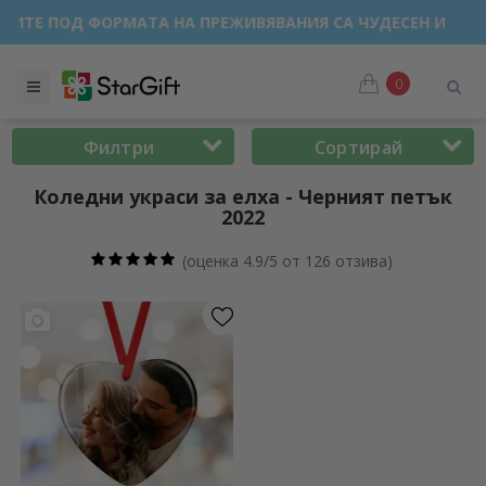
РАЗПРОДАЖБА 🌴 ДО -40% ОТСТЪПКА ЗА НАД 100 ПЕРСОНА
0
Филтри
Сортирай
Коледни украси за елха - Черният петък
2022
(
оценка 4.9/5 от 126 отзива
)