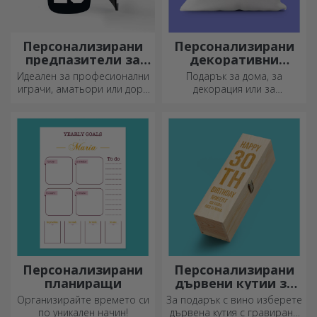
Персонализирани
Персонализирани
предпазители за
декоративни
футбол
възглавници
Идеален за професионални
Подарък за дома, за
играчи, аматьори или дори
декорация или за
деца, които обичат футбола
прегръдка,
персонализираните
възглавници са идеални за
всеки повод.
Персонализирани
Персонализирани
планиращи
дървени кутии за
вино
Организирайте времето си
За подарък с вино изберете
по уникален начин!
дървена кутия с гравирани