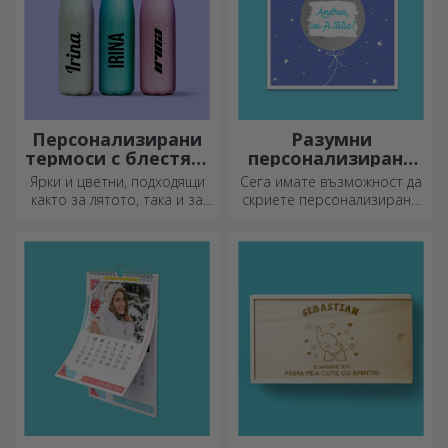
Персонализирани
Разумни
термоси с блестящ
персонализирани
дизайн
поздравителни
Ярки и цветни, подходящи
Сега имате възможност да
картички и
както за лятото, така и за
скриете персонализирано
картички
зимата, термосите са лесни
съобщение за вашите
за персонализиране и
близки и да ги изненадате,
можете да ги носите
независимо от повода.
навсякъде с вас!