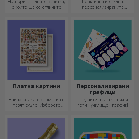
Най-оригиналните визитки,
Практични и стилни,
с които ще се отличите
персонализираните
термоси са идеални за
наслада на любимата ви
напитка, студена през
лятото и топла през зимата.
Платна картини
Персонализирани
графици
Най-красивите спомени се
Създайте най-цветния и
пазят скъпо! Изберете
готин училищен график!
подарък, който ще
развълнува!