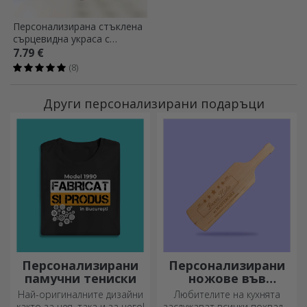
Персонализирана стъклена
сърцевидна украса с
фотография
7.79 €
(8)
Други персонализирани подаръци
Персонализирани
Персонализирани
памучни тениски
ножове във
формата на
Най-оригиналните дизайни
Любителите на кухнята
бутилка
както за нея, така и за него!
заслужават всички похвали.