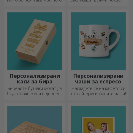
Ножовете с форма на
бутилка са идеални за
сервиране на готови
деликатеси.
Персонализирани
Персонализирани
каси за бира
чаши за еспресо
Бирените бутилки могат да
Насладете се на кафето си
бъдат поднесени в дървени
от най-оригиналните чаши!
кутии с гравирано име на
получателя и придружени от
персонализирано послание.