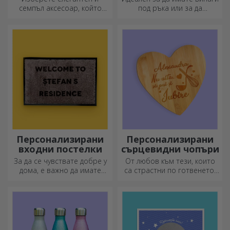
екрани и стъкла
семпъл аксесоар, който
под ръка или за да
според вас най-добре
подарите на близките си.
отразява личността на
човека, който ще го носи.
Персонализирани
Персонализирани
входни постелки
сърцевидни чопъри
За да се чувствате добре у
От любов към тези, които
дома, е важно да имате
са страстни по готвенето,
килим на входа.
създадохме подаръци във
Персонализирайте ги и ще
формата на сърце за най-
имате най-атрактивните
умелите домакини.
килими!