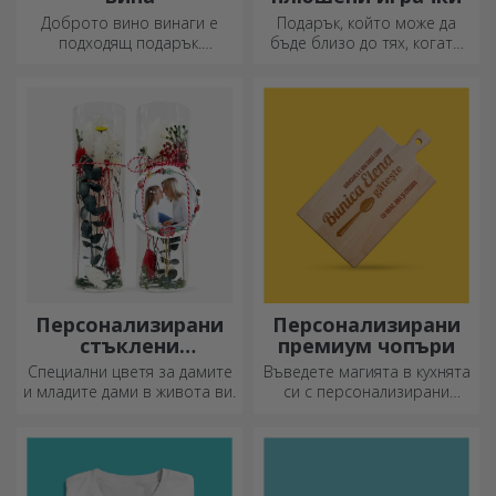
Доброто вино винаги е
Подарък, който може да
подходящ подарък.
бъде близо до тях, когато
Изберете персонализирано
вие не сте там, са
вино и го подарете с името
персонализираните
на получателя върху него.
плюшени играчки, идеални
за гушкане!
Персонализирани
Персонализирани
стъклени
премиум чопъри
орнаменти с
Специални цветя за дамите
Въведете магията в кухнята
консервирани
и младите дами в живота ви.
си с персонализирани
цветя
ножове.