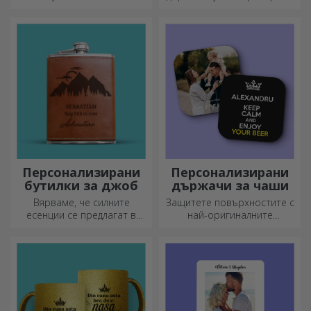
специални послания.
Персонализирани
Персонализирани
бутилки за джоб
държачи за чаши
Вярваме, че силните
Защитете повърхностите с
есенции се предлагат в
най-оригиналните
малки бутилки. Какво ще
подложки.
кажете за персонализирана
джобна бутилка?