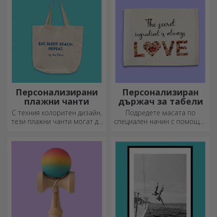
подаръци.
Персонализирани
Персонализиран
плажни чанти
държач за табели
С техния колоритен дизайн,
Подредете масата по
тези плажни чанти могат да
специален начин с помощта
бъдат идеалният подарък за
на подложки за чинии. Те
любим човек или, защо не,
могат да бъдат
нов аксесоар във вашата
персонализирани с
колекция от чанти.
послание или името на
всеки член на масата.