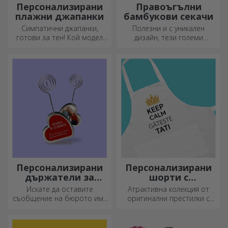
Персонализирани
Правоъгълни
плажни джапанки
бамбукови секачи
Симпатични джапанки,
Полезни и с уникален
готови за тен! Кой модел
дизайн, тези големи
ще изберете да
гравирани дъски за рязане
персонализирате?
са идеални за най-
апетитните деликатеси,
приготвени в кухнята.
Персонализирани
Персонализирани
държатели за
шорти с
съобщения
фотография или
Искате да оставите
Атрактивна колекция от
бродерия
съобщение на бюрото им?
оригинални престилки с
Оставете им скъп спомен с
бродерии или картинки са
персонализирани
идеални подаръци за
държатели за съобщения.
любителите на готвенето.