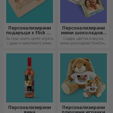
Персонализирани
Персонализирани
подаръци x Flick Mr
мини шоколадови
Rima
бонбони
За тези, които ценят играта
Сладки, цветни и вкусни,
с думи и смислените рими.
мини шоколадови бонбони
могат да се предлагат в
комплекти или поотделно,
идеални за всеки любител
на шоколада.
Персонализирани
Персонализирани
вина
плюшени играчки