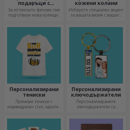
подаръци с
кожени колани
официална
За истинските фенове сме
Изберете специален акцент
лицензия - FC Rapid
подготвили нова колекция
за вашата визия с вашата
1923 Букурещ
от официално лицензирани
инициал или име!
продукти на Rapid, в
Персонализираните колани
партньорство с бяло-
придават елегантност и
лилавия отбор.
стил!
Персонализирани
Персонализирани
тениски
ключодържатели
Премиум тениски с
Персонализираните
индивидуален стил, идеален
ключодържатели са
подарък за вашите близки.
подарък, който винаги
Персонализиране на
можете да носите със себе
памучни или спортни
си, идеален за да им
модели, изберете
напомняте за вас всеки ден.