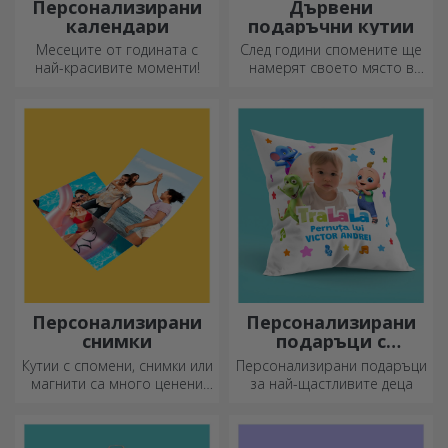
Персонализирани
Дървени
календари
подаръчни кутии
Месеците от годината с
След години спомените ще
най-красивите моменти!
намерят своето място в
подаръчни кутии.
Персонализирайте ги с най-
оригиналното послание.
Персонализирани
Персонализирани
снимки
подаръци с
официална
Кутии с спомени, снимки или
Персонализирани подаръци
лицензия - TraLaLa
магнити са много ценени
за най-щастливите деца
подаръци. Изберете
любимите си снимки и
подарете оригинални