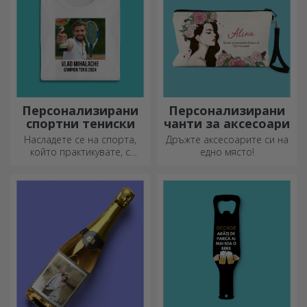
Персонализирани
Персонализирани
спортни тениски
чанти за аксесоари
Насладете се на спорта,
Дръжте аксесоарите си на
който практикувате, с
едно място!
персонализирана тениска с
вашето име или снимка – тя
може да се превърне във
вашата любима!