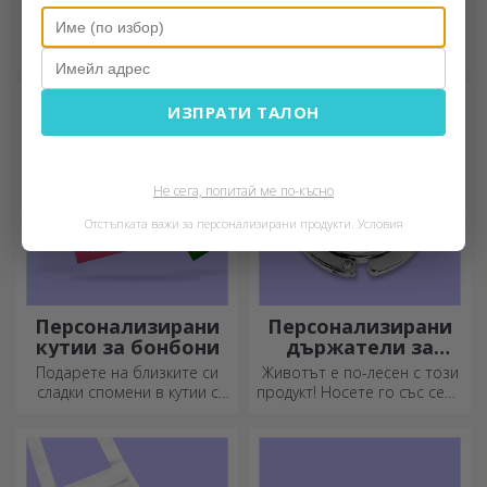
коледни украшения
бодита за деца
за елха
Направете символични
Защото и бебетата
коледни украшения и ги
заслужават да бъдат
подарете на близките си!
модерни!
ИЗПРАТИ ТАЛОН
Не сега, попитай ме по-късно
Отстъпката важи за персонализирани продукти.
Условия
Персонализирани
Персонализирани
кутии за бонбони
държатели за
чанти за маса
Подарете на близките си
Животът е по-лесен с този
сладки спомени в кутии с
продукт! Носете го със себе
вкусни бонбони!
си, където и да отидете!