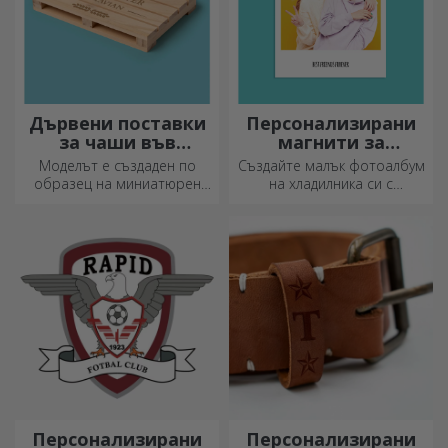
Дървени поставки
Персонализирани
за чаши във
магнити за
формата на палет
хладилник
Моделът е създаден по
Създайте малък фотоалбум
образец на миниатюрен
на хладилника си с
палет, използван в складове
персонализирани магнити!
и транспорт, и предлага
автентичен вид.
Персонализирани
Персонализирани