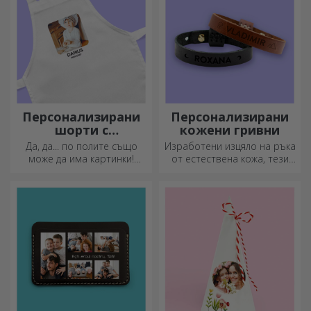
Персонализирани
Персонализирани
шорти с
кожени гривни
фотографии
Да, да... по полите също
Изработени изцяло на ръка
може да има картинки!
от естествена кожа, тези
Атрактивна колекция от
персонализирани гривни са
оригинални поли.
подходящи както за него,
така и за нея.