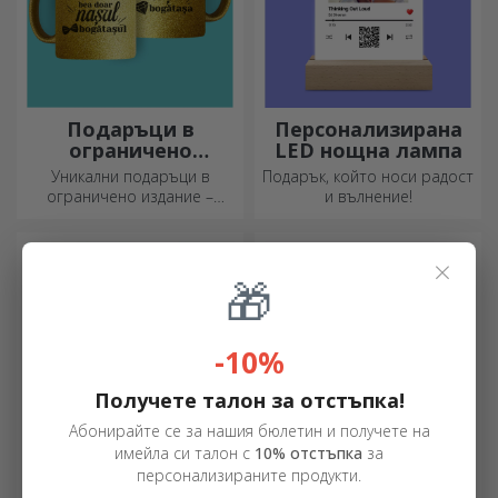
Подаръци в
Персонализирана
ограничено
LED нощна лампа
издание
Уникални подаръци в
Подарък, който носи радост
ограничено издание –
и вълнение!
специални изненади за
незабравими моменти
×
🎁
-10%
Получете талон за отстъпка!
Абонирайте се за нашия бюлетин и получете на
имейла си талон с
10% отстъпка
за
персонализираните продукти.
Персонализирани
Персонализирани