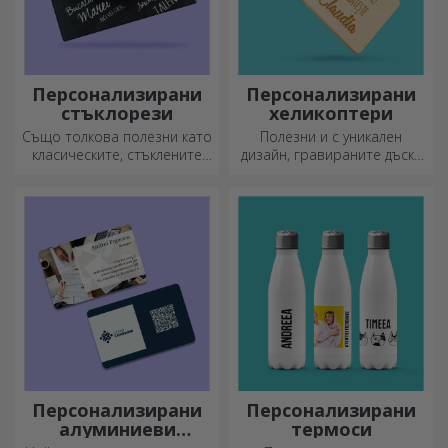
Персонализирани
Персонализирани
стъклорези
хеликоптери
Също толкова полезни като
Полезни и с уникален
класическите, стъклените
дизайн, гравираните дъски
секачи имат уникален
за рязане са идеални за
дизайн, лесно се почистват
най-апетитните деликатеси,
и съхраняват и ще придадат
приготвени в кухнята.
индивидуален стил на
вашата кухня.
Персонализирани
Персонализирани
алуминиеви
термоси
визитни картички