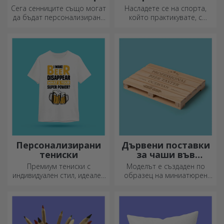
за автомобили
Сега сенниците също могат
Насладете се на спорта,
да бъдат персонализирани
който практикувате, с
и са идеални за намаляване
персонализирана тениска с
на топлината в колата.
вашето име или снимка – тя
може да се превърне във
вашата любима!
Персонализирани
Дървени поставки
тениски
за чаши във
формата на палет
Премиум тениски с
Моделът е създаден по
индивидуален стил, идеален
образец на миниатюрен
подарък за вашите близки.
палет, използван в складове
Персонализиране на
и транспорт, и предлага
памучни или спортни
автентичен вид.
модели, изберете
подходящия!