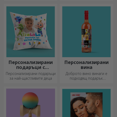
8 март
Персонализирани
Персонализирани
подаръци с
вина
официална
Персонализирани подаръци
Доброто вино винаги е
лицензия - TraLaLa
за най-щастливите деца
подходящ подарък.
Изберете персонализирано
вино и го подарете с името
на получателя върху него.