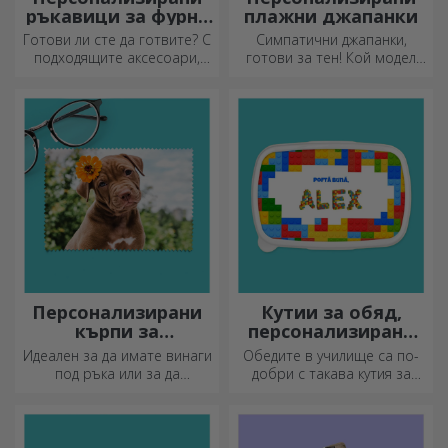
ръкавици за фурна
плажни джапанки
и кухненски
Готови ли сте да готвите? С
Симпатични джапанки,
аксесоари
подходящите аксесоари,
готови за тен! Кой модел
ръкавиците за фурна и
ще изберете да
прихватките за тенджери
персонализирате?
ще улеснят работата ви в
кухнята.
Персонализирани
Кутии за обяд,
кърпи за
персонализирани
почистване на
касероли
Идеален за да имате винаги
Обедите в училище са по-
екрани и стъкла
под ръка или за да
добри с такава кутия за
подарите на близките си.
храна. Персонализирайте я
и подгответе вашето дете
за нов ден!