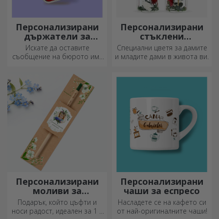
Персонализирани
Персонализирани
държатели за
стъклени
съобщения
орнаменти с
Искате да оставите
Специални цветя за дамите
консервирани
съобщение на бюрото им?
и младите дами в живота ви.
цветя
Оставете им скъп спомен с
персонализирани
държатели за съобщения.
Персонализирани
Персонализирани
моливи за
чаши за еспресо
засаждане
Подарък, който цъфти и
Насладете се на кафето си
носи радост, идеален за 1 и
от най-оригиналните чаши!