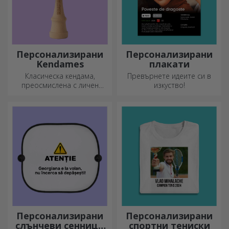
Персонализирани
Персонализирани
Kendames
плакати
Класическа кендама,
Превърнете идеите си в
преосмислена с личен
изкуство!
подход
Персонализирани
Персонализирани
слънчеви сенници
спортни тениски