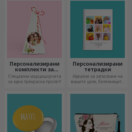
Пайовете ще станат
божествено вкусни!
Персонализирани
Персонализирани
комплекти за
тетрадки
засаждане на
Специални мърцишорчета
Идеални за записване на
пирамидални
за една прекрасна пролет!
вашите цели, бележниците
цветя
са идеални за такива
задачи.