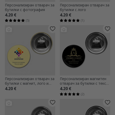
Персонализиран отварач за
Персонализиран отварач за
бутилки с фотография
бутилки с лого
4.20 €
4.20 €
(5)
(1)
Персонализиран отварач за
Персонализиран магнитен
бутилки с магнит, лого и
отварач за бутилки с текст
текст
- Premium
4.20 €
4.20 €
(2)