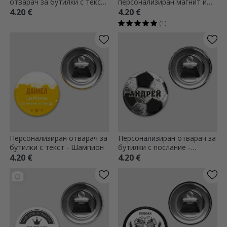
отварач за бутилки с текст
персонализиран магнит и
- Добра бира с добри
ваша графика
4.20 €
4.20 €
приятели
(1)
Персонализиран отварач за
Персонализиран отварач за
бутилки с текст - Шампион
бутилки с послание -
Футбол
4.20 €
4.20 €