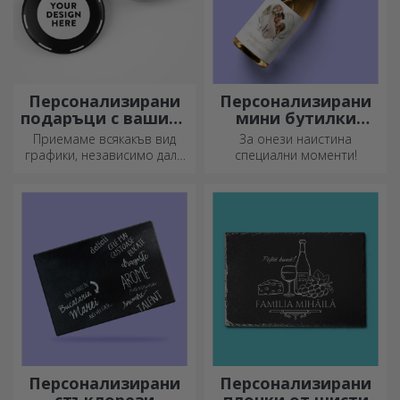
Персонализирани
Персонализирани
подаръци с вашите
мини бутилки
графики
пенливо вино
Приемаме всякакъв вид
За онези наистина
графики, независимо дали
специални моменти!
са снимки, текст или и двете.
:) Сега можете да получите
подаръка, който искате!
Персонализирани
Персонализирани
стъклорези
плочки от шисти