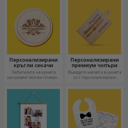
текст правят силно
можете да ги носите
впечатление на всеки,
навсякъде с вас!
който ги получи като
подарък.
Персонализирани
Персонализирани
кръгли секачи
премиум чопъри
Любителите на кухнята
Въведете магията в кухнята
заслужават всички похвали,
си с персонализирани
затова вкусните ястия се
ножове.
приготвят с най-
креативните ножове.
Изберете подходящия!