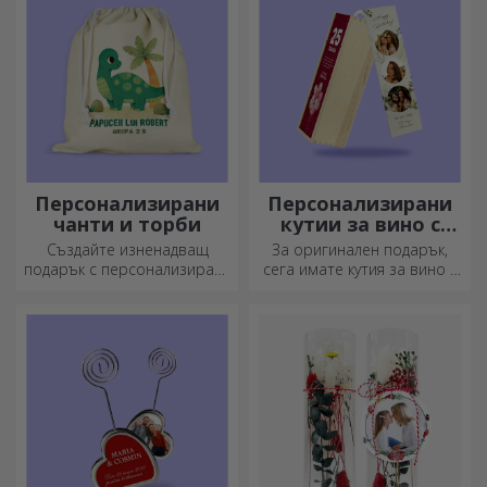
емайлираните не се чупят.
лятото и топла през зимата.
Персонализирани
Персонализирани
чанти и торби
кутии за вино с
фотография
Създайте изненадващ
За оригинален подарък,
подарък с персонализирана
сега имате кутия за вино с
чанта, уникален дизайн от
фотографии/съобщение,
вашите снимки и послания
идеална за изключителен
„Честит рожден ден“.
подарък!