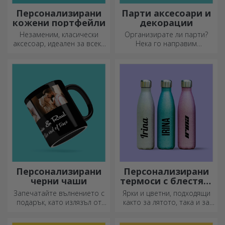
Персонализирани
Парти аксесоари и
кожени портфейли
декорации
Незаменим, класически
Организирате ли парти?
аксесоар, идеален за всеки
Нека го направим
мъж!
специално! Аксесоарите и
декорациите за партита са
създадени, за да оживят
атмосферата.
Персонализирани
Персонализирани
черни чаши
термоси с блестящ
дизайн
Запечатайте вълнението с
Ярки и цветни, подходящи
подарък, като излязъл от
както за лятото, така и за
приказка! Изцяло черните
зимата, термосите са лесни
чаши с изображения или
за персонализиране и