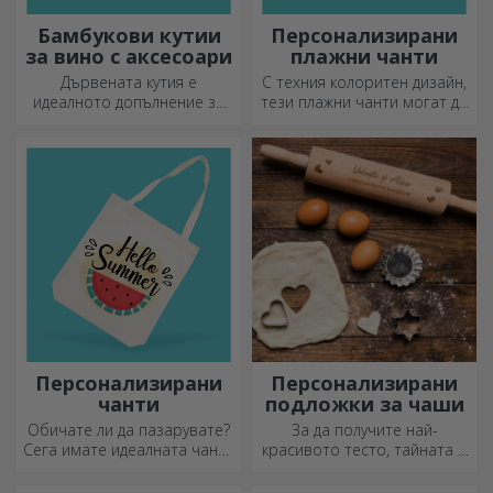
Бамбукови кутии
Персонализирани
за вино с аксесоари
плажни чанти
Дървената кутия е
С техния колоритен дизайн,
идеалното допълнение за
тези плажни чанти могат да
елегантно представяне на
бъдат идеалният подарък за
бутилки вино.
любим човек или, защо не,
нов аксесоар във вашата
колекция от чанти.
Персонализирани
Персонализирани
чанти
подложки за чаши
Обичате ли да пазарувате?
За да получите най-
Сега имате идеалната чанта
красивото тесто, тайната е
за малки покупки,
да имате в арсенала си
просторна и много шик.
нашите магически точилки.