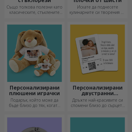
Също толкова полезни като
Искате да поднесете
класическите, стъклените
кулинарните си творения по
секачи имат уникален
наистина впечатляващ
дизайн, лесно се почистват
начин? Изберете плочи от
и съхраняват и ще придадат
шисти и създайте свой
индивидуален стил на
собствен дизайн!
вашата кухня.
Персонализирани
Персонализирани
плюшени играчки
двустранни
алуминиеви карти
Подарък, който може да
Дръжте най-красивите си
бъде близо до тях, когато
спомени близо до сърцето
вие не сте там, са
си, заедно с любимите си
персонализираните
хора.
плюшени играчки, идеални
за гушкане!