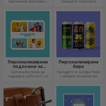
бродерия
оригинални престилки с
Запишете ги всички в
бродерии или картинки са
персонализиран дневник и
идеални подаръци за
съхранявайте всичките си
любителите на готвенето.
спомени наблизо.
Персонализирани
Персонализирана
подложки за
бира
мишка
Оригинален начин да
Насладете се на една бира
подредите работното си
с забавни послания или
място е да
дизайни!
персонализирате най-
готините си подложки за
мишка.