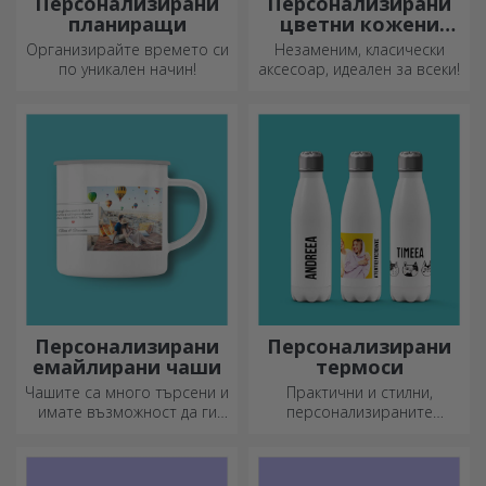
Персонализирани
Персонализирани
планиращи
цветни кожени
портфейли
Организирайте времето си
Незаменим, класически
по уникален начин!
аксесоар, идеален за всеки!
Персонализирани
Персонализирани
емайлирани чаши
термоси
Чашите са много търсени и
Практични и стилни,
имате възможност да ги
персонализираните
персонализирате и да ги
термоси са идеални за
носите със себе си, където
наслада на любимата ви
и да отидете, защото
напитка, студена през