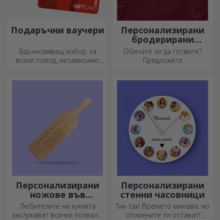
Подаръчни ваучери
Персонализирани
бродерирани
шорти
Вдъхновяващ избор за
Обичате ли да готвите?
всеки повод, независимо
Предложете
дали става дума за рождени
персонализирани престилки
дни, празници или други
с бродерия за всеки готвач!
специални моменти.
Персонализирани
Персонализирани
ножове във
стенни часовници
формата на
Любителите на кухнята
Тик-так! Времето минава, но
бутилка
заслужават всички похвали.
спомените ти остават!