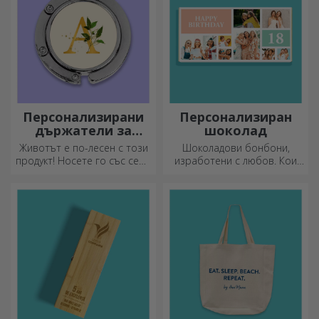
Персонализирани
Персонализиран
държатели за
шоколад
чанти за маса
Животът е по-лесен с този
Шоколадови бонбони,
продукт! Носете го със себе
изработени с любов. Кои
си, където и да отидете!
ще изберете?