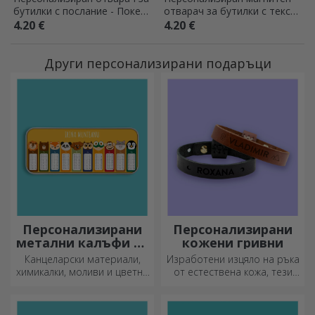
бутилки с послание - Покер
отварач за бутилки с текст
чип
- Лято
4.20 €
4.20 €
Други персонализирани подаръци
Персонализирани
Персонализирани
метални калъфи за
кожени гривни
моливи
Канцеларски материали,
Изработени изцяло на ръка
химикалки, моливи и цветни
от естествена кожа, тези
маркери могат да се
персонализирани гривни са
съхраняват заедно в
подходящи както за него,
персонализираните калъфи
така и за нея.