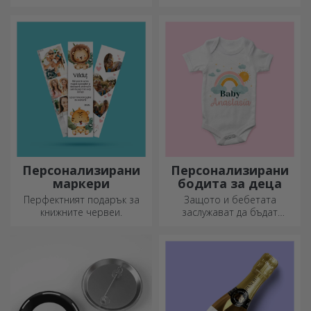
Ножовете с форма на
Подреди моментите си в
бутилка са идеални за
няколко снимки и ще имаш
сервиране на готови
най-специалния часовник!
деликатеси.
Персонализирани
Персонализирани
маркери
бодита за деца
Перфектният подарък за
Защото и бебетата
книжните червеи.
заслужават да бъдат
модерни!