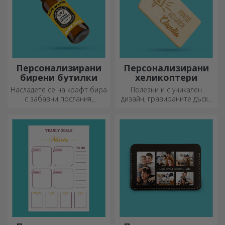
Персонализирани
Персонализирани
бирени бутилки
хеликоптери
Насладете се на крафт бира
Полезни и с уникален
с забавни послания,
дизайн, гравираните дъски
картинки или дизайни,
за рязане са идеални за
подходящи за всеки сезон.
най-апетитните деликатеси,
приготвени в кухнята.