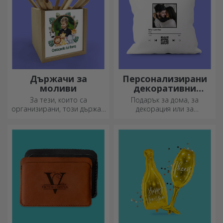
Държачи за
Персонализирани
моливи
декоративни
възглавници
За тези, които са
Подарък за дома, за
организирани, този държач
декорация или за
е идеалният подарък.
прегръдка,
персонализираните
възглавници са идеални за
всеки повод.