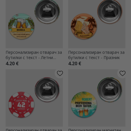
Персонализиран отварач за
Персонализиран отварач за
бутилки с текст - Летни
бутилки с текст - Празник
ваканции
4.20 €
4.20 €
Персонализиран отварач за
Персонализиран магнитен