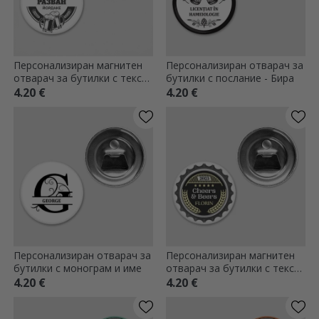
Персонализиран магнитен
Персонализиран отварач за
отварач за бутилки с текст
бутилки с послание - Бира
- Бира
4.20 €
4.20 €
Персонализиран отварач за
Персонализиран магнитен
бутилки с монограм и име
отварач за бутилки с текст
- Наздраве
4.20 €
4.20 €