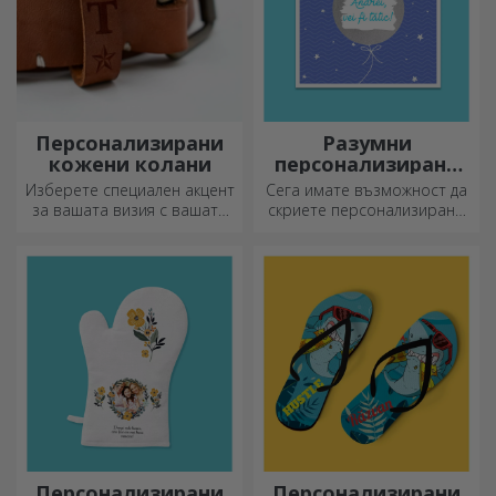
Персонализирани
Разумни
кожени колани
персонализирани
поздравителни
Изберете специален акцент
Сега имате възможност да
картички и
за вашата визия с вашата
скриете персонализирано
картички
инициал или име!
съобщение за вашите
Персонализираните колани
близки и да ги изненадате,
придават елегантност и
независимо от повода.
стил!
Персонализирани
Персонализирани