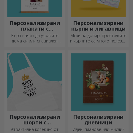
Персонализирани
Персонализирани
плакати с
кърпи и лигавници
закачалки
Бърз начин да украсите
Меки на допир, престилките
дома си или специален
и кърпите са много полезни
подарък за любимите си
и идеални за носене
хора!
навсякъде!
Персонализирани
Персонализирани
шорти с
дневници
фотография или
Атрактивна колекция от
Идеи, планове или мисли?