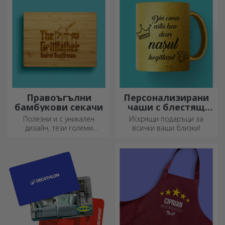
за моливи на StarGift!
Правоъгълни
Персонализирани
бамбукови секачи
чаши с блестящ
ефект
Полезни и с уникален
Искрящи подаръци за
дизайн, тези големи
всички ваши близки!
гравирани дъски за рязане
са идеални за най-
апетитните деликатеси,
приготвени в кухнята.