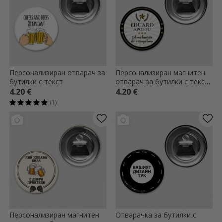
Персонализиран отварач за
Персонализиран магнитен
бутилки с текст
отварач за бутилки с текст
- Най-добрият
4.20 €
4.20 €
(1)
Персонализиран магнитен
Отварачка за бутилки с