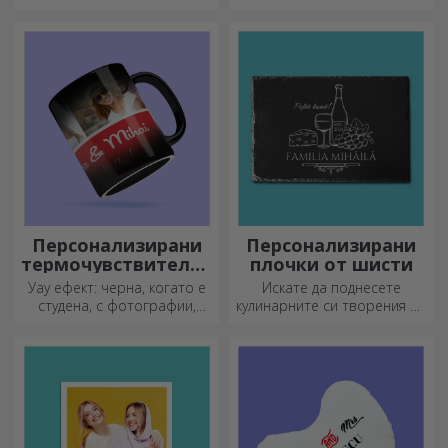
килим на входа.
Персонализирайте ги и ще
имате най-атрактивните
килими!
Персонализирани
Персонализирани
термочувствителни
плочки от шисти
чаши
Уау ефект: черна, когато е
Искате да поднесете
студена, с фотографии,
кулинарните си творения по
когато е гореща.
наистина впечатляващ
Термочувствителната чаша
начин? Изберете плочи от
е специален подарък за
шисти и създайте свой
всеки.
собствен дизайн!