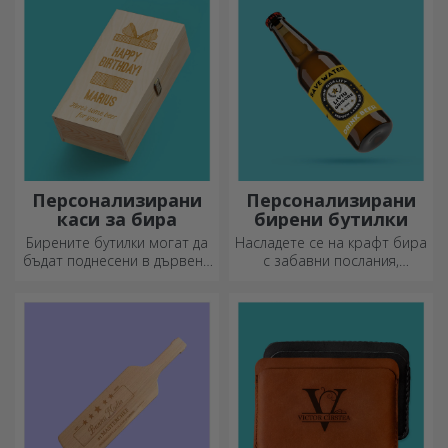
Персонализирани
Персонализирани
каси за бира
бирени бутилки
Бирените бутилки могат да
Насладете се на крафт бира
бъдат поднесени в дървени
с забавни послания,
кутии с гравирано име на
картинки или дизайни,
получателя и придружени от
подходящи за всеки сезон.
персонализирано послание.