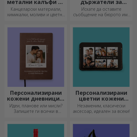
метални калъфи за
държатели за
моливи
съобщения
Канцеларски материали,
Искате да оставите
химикалки, моливи и цветни
съобщение на бюрото им?
маркери могат да се
Оставете им скъп спомен с
съхраняват заедно в
персонализирани
персонализираните калъфи
държатели за съобщения.
за моливи на StarGift!
Персонализирани
Персонализирани
кожени дневници в
цветни кожени
цвят
портфейли
Идеи, планове или мисли?
Незаменим, класически
Запишете ги всички в
аксесоар, идеален за всеки!
персонализиран дневник и
съхранявайте всичките си
спомени наблизо.