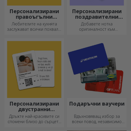
Персонализирани
Персонализирани
правоъгълни
поздравителни
секачи с дръжки
картички и
Любителите на кухнята
Добавете нотка
картички
заслужават всички похвали,
оригиналност към
затова вкусните ястия се
подаръка, който искате да
приготвят с най-
подарите. Допълнете
креативните ножове.
подаръка с
Изберете подходящия!
персонализирана картичка
или поздравителна
картичка.
Персонализирани
Подаръчни ваучери
двустранни
алуминиеви карти
Дръжте най-красивите си
Вдъхновяващ избор за
спомени близо до сърцето
всеки повод, независимо
си, заедно с любимите си
дали става дума за рождени