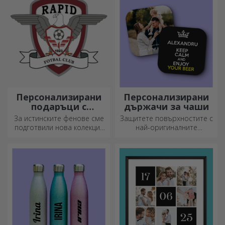
пътуване, нашата термоса
е идеална за такива случаи.
Персонализирани
Персонализирани
подаръци с
държачи за чаши
официална
За истинските фенове сме
Защитете повърхностите с
лицензия - FC Rapid
подготвили нова колекция
най-оригиналните
1923 Букурещ
от официално лицензирани
подложки.
продукти на Rapid, в
партньорство с бяло-
лилавия отбор.