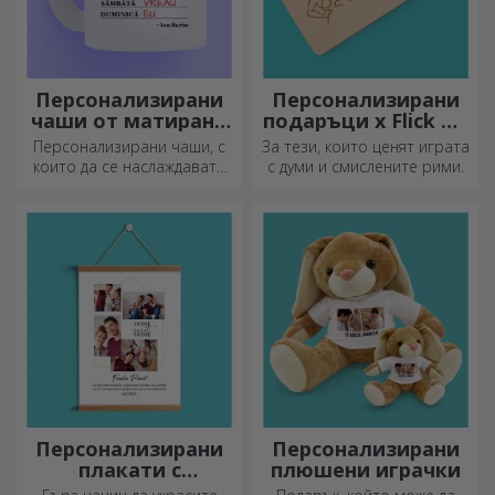
Персонализирани
Персонализирани
чаши от матирано
подаръци x Flick Mr
стъкло
Rima
Персонализирани чаши, с
За тези, които ценят играта
които да се наслаждавате
с думи и смислените рими.
всеки ден!
Персонализирани
Персонализирани
плакати с
плюшени играчки
закачалки