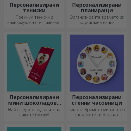
Персонализирани
Персонализирани
тениски
планиращи
Премиум тениски с
Организирайте времето си
индивидуален стил, идеален
по уникален начин!
подарък за вашите близки.
Персонализиране на
памучни или спортни
модели, изберете
подходящия!
Персонализирани
Персонализирани
мини шоколадови
стенни часовници
барове
Най-сладките подаръци за
Тик-так! Времето минава, но
вашите близки!
спомените ти остават!
Подреди моментите си в
няколко снимки и ще имаш
най-специалния часовник!