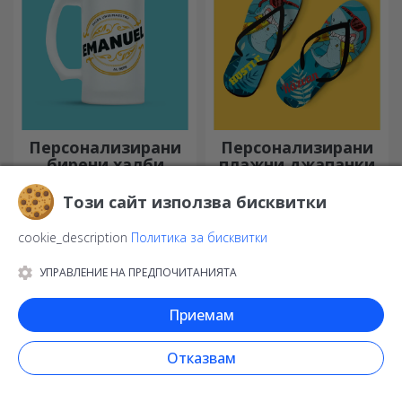
Персонализирани
Персонализирани
бирени халби
плажни джапанки
За всички любители на
Симпатични джапанки,
Този сайт използва бисквитки
бирата
готови за тен! Кой модел
ще изберете да
персонализирате?
cookie_description
Политика за бисквитки
УПРАВЛЕНИЕ НА ПРЕДПОЧИТАНИЯТА
Приемам
Отказвам