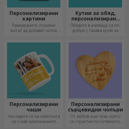
Персонализирани
Кутии за обяд,
картини
персонализирани
касероли
Рамкираните спомени
Обедите в училище са по-
могат да добавят нотка
добри с такава кутия за
оригиналност към вашия
храна. Персонализирайте я
дом, да персонализират
и подгответе вашето дете
вашите картини и да
за нов ден!
създадат вашата собствена
история!
Персонализирани
Персонализирани
чаши
сърцевидни чопъри
Насладете се на напитката
От любов към тези, които
си с най-оригиналните
са страстни по готвенето,
персонализирани чаши.
създадохме подаръци във