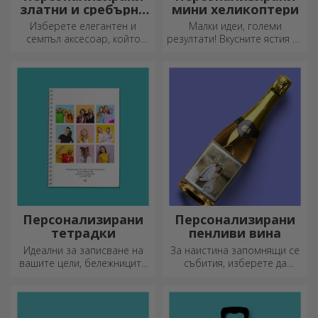
златни и сребърни
мини хеликоптери
гривни
Изберете елегантен и
Малки идеи, големи
семпъл аксесоар, който
резултати! Вкусните ястия се
според вас най-добре
приготвят с най-
отразява личността на
креативните кухненски
човека, който ще го носи.
ножове, изберете
подходящия!
Персонализирани
Персонализирани
тетрадки
пенливи вина
Идеални за записване на
За наистина запомнящи се
вашите цели, бележниците
събития, изберете да
са идеални за такива
персонализирате етикета
задачи.
на пенливо вино и се
насладете на момента до
краен предел!