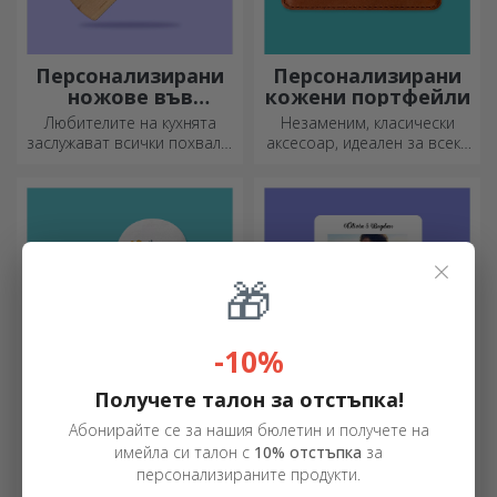
Персонализирани
Персонализирани
ножове във
кожени портфейли
формата на
Любителите на кухнята
Незаменим, класически
бутилка
заслужават всички похвали.
аксесоар, идеален за всеки
Ножовете с форма на
мъж!
бутилка са идеални за
сервиране на готови
деликатеси.
×
🎁
-10%
Получете талон за отстъпка!
Персонализирани
Персонализирана
Абонирайте се за нашия бюлетин и получете на
ръкавици за фурна
LED нощна лампа
имейла си талон с
10% отстъпка
за
и кухненски
Готови ли сте да готвите? С
Подарък, който носи радост
персонализираните продукти.
аксесоари
подходящите аксесоари,
и вълнение!