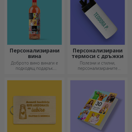
Персонализирани
Персонализирани
вина
термоси с дръжки
Доброто вино винаги е
Полезни и стилни,
подходящ подарък.
персонализираните
Изберете персонализирано
термоси са идеални за
вино и го подарете с името
наслаждаване на любимата
на получателя върху него.
ви напитка през всеки
сезон.