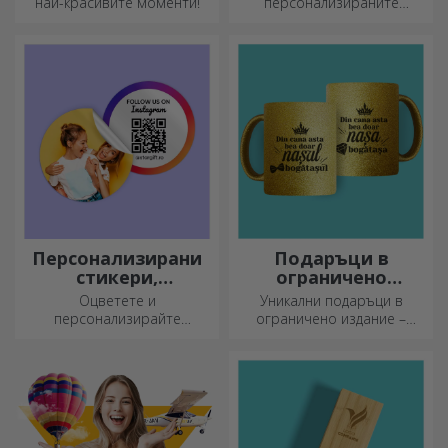
най-красивите моменти!
персонализираните
термоси са идеални за
наслада на любимата ви
напитка, студена през
лятото и топла през зимата.
Персонализирани
Подаръци в
стикери,
ограничено
самозалепващи се
издание
Оцветете и
Уникални подаръци в
етикети
персонализирайте
ограничено издание –
бележниците и дневниците
специални изненади за
си.
незабравими моменти