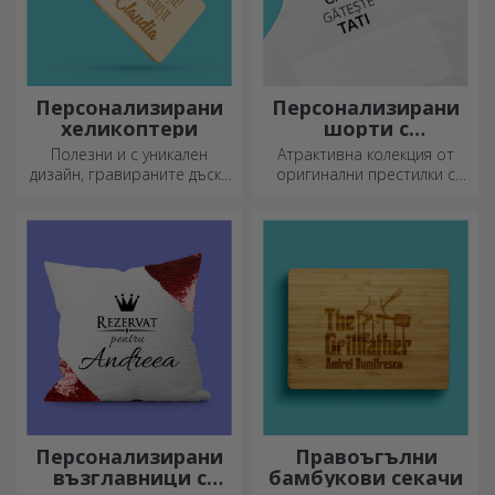
Персонализирани
Персонализирани
хеликоптери
шорти с
фотография или
Полезни и с уникален
Атрактивна колекция от
бродерия
дизайн, гравираните дъски
оригинални престилки с
за рязане са идеални за
бродерии или картинки са
най-апетитните деликатеси,
идеални подаръци за
приготвени в кухнята.
любителите на готвенето.
Персонализирани
Правоъгълни
възглавници с
бамбукови секачи