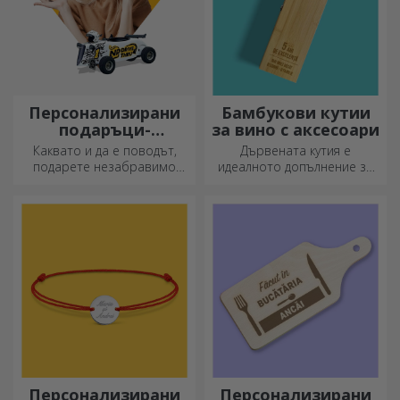
Персонализирани
Бамбукови кутии
подаръци-
за вино с аксесоари
преживявания
Каквато и да е поводът,
Дървената кутия е
подарете незабравимо
идеалното допълнение за
преживяване –
елегантно представяне на
незабравими спомени,
бутилки вино.
адреналин или релаксация.
Персонализирани
Персонализирани