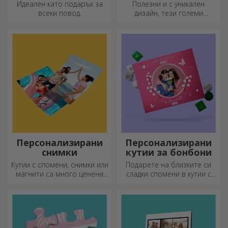
пайети
Идеален като подарък за
Полезни и с уникален
всеки повод.
дизайн, тези големи
гравирани дъски за рязане
са идеални за най-
апетитните деликатеси,
приготвени в кухнята.
Персонализирани
Персонализирани
снимки
кутии за бонбони
Кутии с спомени, снимки или
Подарете на близките си
магнити са много ценени
сладки спомени в кутии с
подаръци. Изберете
вкусни бонбони!
любимите си снимки и
подарете оригинални
подаръци.