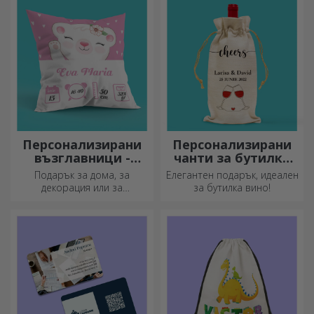
Персонализирани
Персонализирани
възглавници -
чанти за бутилки
голям формат
вино
Подарък за дома, за
Елегантен подарък, идеален
декорация или за
за бутилка вино!
прегръдка,
персонализираните
възглавници са идеални за
всеки повод.