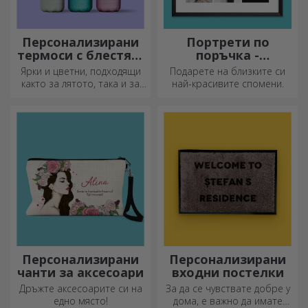
Персонализирани
Портрети по
термоси с блестящ
поръчка -
дизайн
квадратен формат
Ярки и цветни, подходящи
Подарете на близките си
както за лятото, така и за
най-красивите спомени.
зимата, термосите са лесни
за персонализиране и
можете да ги носите
навсякъде с вас!
Персонализирани
Персонализирани
чанти за аксесоари
входни постелки
Дръжте аксесоарите си на
За да се чувствате добре у
едно място!
дома, е важно да имате