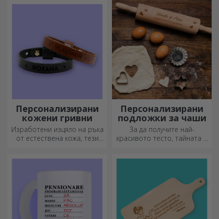
хора.
дни, празници или други
специални моменти.
Персонализирани
Персонализирани
кожени гривни
подложки за чаши
Изработени изцяло на ръка
За да получите най-
от естествена кожа, тези
красивото тесто, тайната е
персонализирани гривни са
да имате в арсенала си
подходящи както за него,
нашите магически точилки.
така и за нея.
Пайовете ще станат
божествено вкусни!