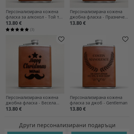
Персонализирана кожена
Персонализирана кожена
фласка за алкохол - Той те
джобна фласка - Празничен
вижда, когато пиеш
дух
13.80 €
13.80 €
(3)
Персонализирана кожена
Персонализирана кожена
джобна фласка - Весела
фласка за джоб - Gentleman
Коледа
13.80 €
13.80 €
Други персонализирани подаръци