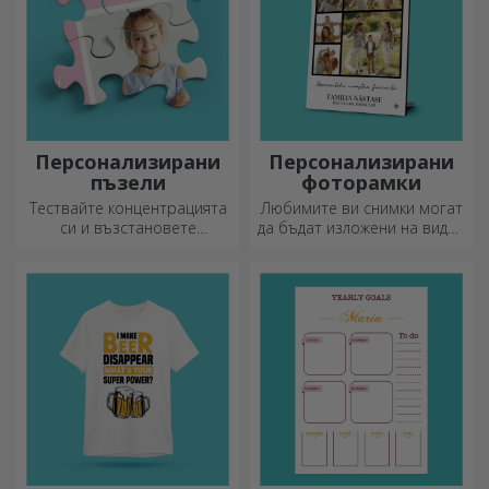
Персонализирани
Персонализирани
пъзели
фоторамки
Тествайте концентрацията
Любимите ви снимки могат
си и възстановете
да бъдат изложени на видно
изображението на
място – изберете
персонализиран пъзел с
персонализирани
любимите си снимки.
фоторамки!