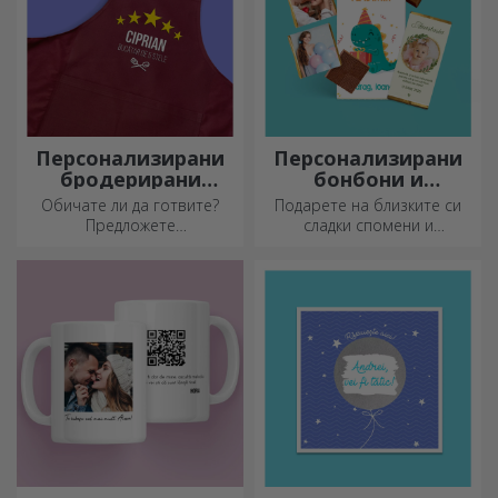
Персонализирани
Персонализирани
бродерирани
бонбони и
шорти
сладкиши
Обичате ли да готвите?
Подарете на близките си
Предложете
сладки спомени и
персонализирани престилки
направете деня им по-
с бродерия за всеки готвач!
красив! Изберете модела,
който ви харесва, и им
подарете сладък
персонализиран подарък!