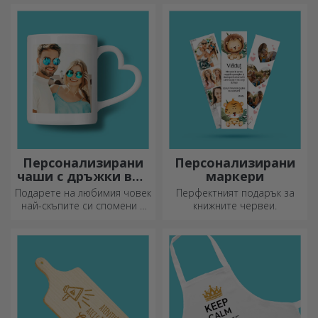
формата на сърце за най-
умелите домакини.
Персонализирани
Персонализирани
чаши с дръжки във
маркери
формата на сърце
Подарете на любимия човек
Перфектният подарък за
най-скъпите си спомени с
книжните червеи.
персонализирани чаши с
дръжки във формата на
сърце.