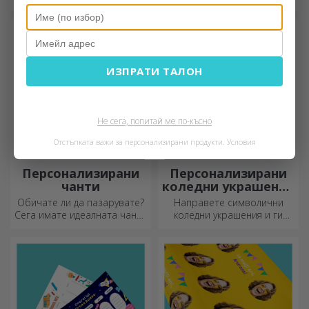
ръкавиците за фурна и
прихватките за тенджери
ще улеснят работата ви в
кухнята.
ИЗПРАТИ ТАЛОН
Не сега, попитай ме по-късно
Отстъпката важи за персонализирани продукти.
Условия
Персонализирани
Персонализирани
чанти
коледни украшения
за елха
Обичате ли да пазарувате?
Направете символични
Сега имате идеалната чанта
коледни украшения и ги
за малки покупки,
подарете на близките си!
просторна и много шик.