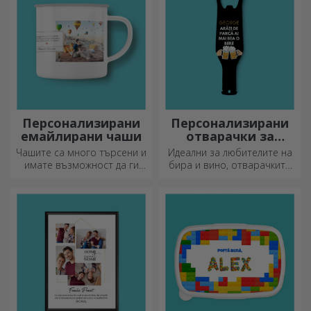
Персонализирани
Персонализирани
емайлирани чаши
отварачки за
бутилки и
Чашите са много търсени и
Идеални за любителите на
тирбушони
имате възможност да ги
бира и вино, отварачките
персонализирате и да ги
за бутилки и тирбушоните
носите със себе си, където
могат да придобият изцяло
и да отидете, защото
нов вид, когато са
емайлираните не се чупят.
персонализирани.