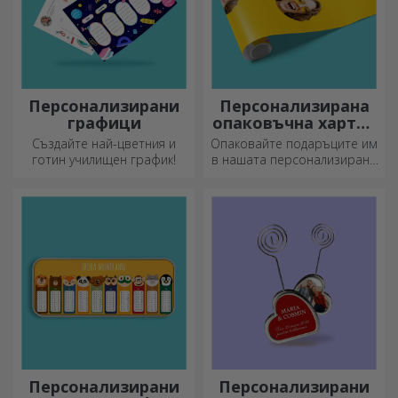
Персонализирани
Персонализирана
графици
опаковъчна хартия
за подаръци
Създайте най-цветния и
Опаковайте подаръците им
готин училищен график!
в нашата персонализирана
хартия, така че дори да не
искат да ги отворят.
Персонализирани
Персонализирани