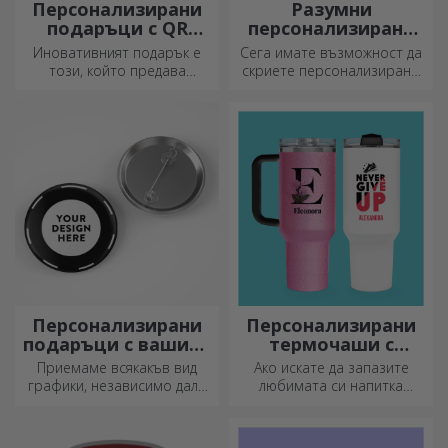
Персонализирани
Разумни
подаръци с QR
персонализирани
кодове
поздравителни
Иновативният подарък е
Сега имате възможност да
картички и
този, който предава
скриете персонализирано
картички
послание. Изберете такива
съобщение за вашите
с QR код и добавен линк, за
близки и да ги изненадате,
да предизвикате най-
независимо от повода.
уникални реакции!
Персонализирани
Персонализирани
подаръци с вашите
термочаши с
графики
дръжка и сламка
Приемаме всякакъв вид
Ако искате да запазите
графики, независимо дали
любимата си напитка
са снимки, текст или и двете.
студена или да поддържате
:) Сега можете да получите
кафето си топло, когато
подаръка, който искате!
тръгвате на дълго