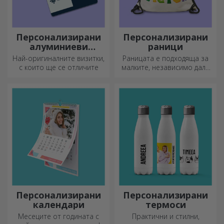
Персонализирани
Персонализирани
алуминиеви
раници
визитни картички
Най-оригиналните визитки,
Раницата е подходяща за
с които ще се отличите
малките, независимо дали
ходят на детска градина или
започват училище.
Създайте тази, която най-
добре подхожда на вашето
дете!
Персонализирани
Персонализирани
календари
термоси
Месеците от годината с
Практични и стилни,