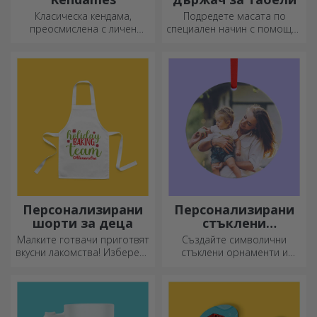
Класическа кендама,
Подредете масата по
преосмислена с личен
специален начин с помощта
подход
на подложки за чинии. Те
могат да бъдат
персонализирани с
послание или името на
всеки член на масата.
Персонализирани
Персонализирани
шорти за деца
стъклени
орнаменти
Малките готвачи приготвят
Създайте символични
вкусни лакомства! Изберете
стъклени орнаменти и
престилка, която го
подарете на близките си
представя, и се
оригинални и уникални
присъединете към него в
подаръци!
кухнята!