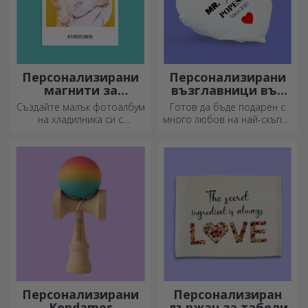
Персонализирани
Персонализирани
магнити за
възглавници във
хладилник
формата на сърце
Създайте малък фотоалбум
Готов да бъде подарен с
на хладилника си с
много любов на най-скъпия
персонализирани магнити!
ви човек.
Персонализирани
Персонализиран
Kendames
държач за табели