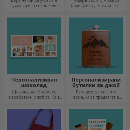
Бърз начин да украсите
Подарък, който може да
дома си или специален
бъде близо до тях, когато
подарък за любимите си
вие не сте там, са
хора!
персонализираните
плюшени играчки, идеални
за гушкане!
Персонализиран
Персонализирани
шоколад
бутилки за джоб
Шоколадови бонбони,
Вярваме, че силните
изработени с любов. Кои
есенции се предлагат в
ще изберете?
малки бутилки. Какво ще
кажете за персонализирана
джобна бутилка?