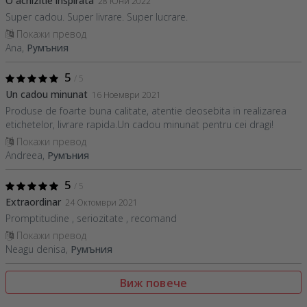
O achizitie inspirata
28 Юни 2022
Super cadou. Super livrare. Super lucrare.
Покажи превод
Ana,
Румъния
5
/ 5
Un cadou minunat
16 Ноември 2021
Produse de foarte buna calitate, atentie deosebita in realizarea
etichetelor, livrare rapida.Un cadou minunat pentru cei dragi!
Покажи превод
Andreea,
Румъния
5
/ 5
Extraordinar
24 Октомври 2021
Promptitudine , seriozitate , recomand
Покажи превод
Neagu denisa,
Румъния
Виж повече