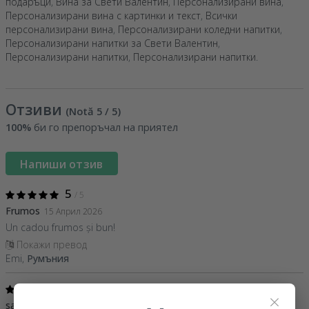
подаръци
,
Вина за Свети Валентин
,
Персонализирани вина
,
Персонализирани вина с картинки и текст
,
Всички
персонализирани вина
,
Персонализирани коледни напитки
,
Персонализирани напитки за Свети Валентин
,
Персонализирани напитки
,
Персонализирани напитки
.
Отзиви
(Notă
5
/ 5
)
100%
би го препоръчал на приятел
Напиши отзив
5
/ 5
Frumos
15 Април 2026
Un cadou frumos și bun!
Покажи превод
Emi,
Румъния
5
/ 5
×
sampanie personalizata
24 Януари 2026