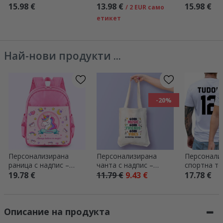
послание и 9 снимки
- Цветя
снимка и те
15.98 €
13.98 €
15.98 €
/ 2 EUR само
Скъпоценн
етикет
Най-нови продукти ...
-20%
Персонализирана
Персонализирана
Персонали
раница с надпис –
чанта с надпис –
спортна те
Еднорог
Festival good vibes
лого, име 
19.78 €
11.79 €
9.43 €
17.78 €
двете стра
Описание на продукта