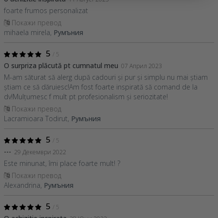
foarte frumos personalizat
Покажи превод
mihaela mirela,
Румъния
5
/ 5
O surpriza plăcută pt cumnatul meu
07 Април 2023
M-am săturat să alerg după cadouri și pur și simplu nu mai știam
știam ce să dăruiesc!Am fost foarte inspirată să comand de la
dv!Mulțumesc f mult pt profesionalism și seriozitate!
Покажи превод
Lacramioara Todirut,
Румъния
5
/ 5
---
29 Декември 2022
Este minunat, îmi place foarte mult! ?
Покажи превод
Alexandrina,
Румъния
5
/ 5