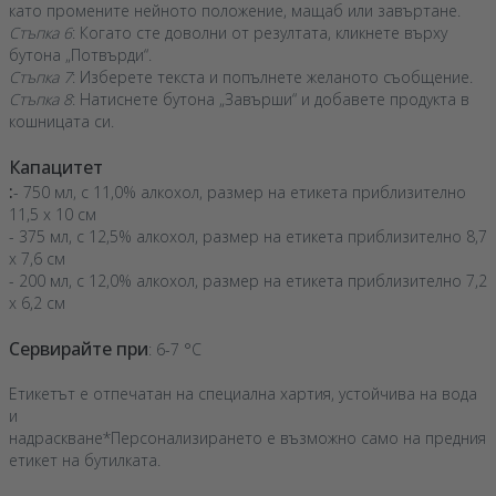
като промените нейното положение, мащаб или завъртане.
Стъпка 6
: Когато сте доволни от резултата, кликнете върху
бутона „Потвърди“.
Стъпка 7
: Изберете текста и попълнете желаното съобщение.
Стъпка 8
: Натиснете бутона „Завърши“ и добавете продукта в
кошницата си.
Капацитет
:
- 750 мл, с 11,0% алкохол, размер на етикета приблизително
11,5 x 10 см
- 375 мл, с 12,5% алкохол, размер на етикета приблизително 8,7
x 7,6 см
- 200 мл, с 12,0% алкохол, размер на етикета приблизително 7,2
x 6,2 см
Сервирайте при
: 6-7 °C
Етикетът е отпечатан на специална хартия, устойчива на вода
и
надраскване*Персонализирането е възможно само на предния
етикет на бутилката.