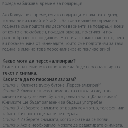
Коледа наближава, време е за подаръци!
Ако Коледа не е време, когато подаръците валят като дъжд,
тогава не ни казвайте StarGift. За това вълшебно време на
годината сме подготвили десетки варианти за подаръци, всеки
от които е по-забавен, по-вдъхновяващ, по-стилен и по-
разнообразен от предишния. Но стига с самохвалството, нека
ви покажем една от изненадите, които сме подготвили за тази
година, а именно това персонализирано пенливо вино!
Какво мога да персонализирам?
Етикетът на пенливото вино може да бъде персонализиран с
текст и снимка.
Как мога да го персонализирам?
Стъпка 1
: Кликнете върху бутона „Персонализирай“
Стъпка 2
: Кликнете върху примерната снимка и след това
кликнете върху зеления бутон в долната част „Качи снимки“
(Снимките ще бъдат запазени за бъдеща употреба)
Стъпка 3
: Изберете снимките от вашия компютър, телефон или
таблет. Качването ще започне веднага.
Стъпка 4
: Изберете снимката, която искате да се появи.
Стъпка 5
: Ако е необходимо, можете да редактирате снимката,