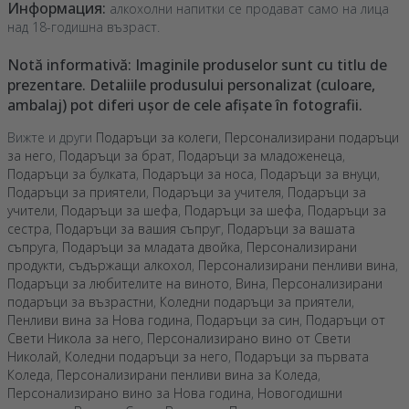
Информация:
алкохолни напитки се продават само на лица
над 18-годишна възраст.
Notă informativă: Imaginile produselor sunt cu titlu de
prezentare. Detaliile produsului personalizat (culoare,
ambalaj) pot diferi ușor de cele afișate în fotografii.
Вижте и други
Подаръци за колеги
,
Персонализирани подаръци
за него
,
Подаръци за брат
,
Подаръци за младоженеца
,
Подаръци за булката
,
Подаръци за носа
,
Подаръци за внуци
,
Подаръци за приятели
,
Подаръци за учителя
,
Подаръци за
учители
,
Подаръци за шефа
,
Подаръци за шефа
,
Подаръци за
сестра
,
Подаръци за вашия съпруг
,
Подаръци за вашата
съпруга
,
Подаръци за младата двойка
,
Персонализирани
продукти, съдържащи алкохол
,
Персонализирани пенливи вина
,
Подаръци за любителите на виното
,
Вина
,
Персонализирани
подаръци за възрастни
,
Коледни подаръци за приятели
,
Пенливи вина за Нова година
,
Подаръци за син
,
Подаръци от
Свети Никола за него
,
Персонализирано вино от Свети
Николай
,
Коледни подаръци за него
,
Подаръци за първата
Коледа
,
Персонализирани пенливи вина за Коледа
,
Персонализирано вино за Нова година
,
Новогодишни