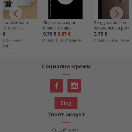
Персонализиран
Бездупкови стенни
Персонализ
плакат с ваша
закачалки за рамки,
картина с те
собствена графика
картини, платна
снимки – Та
9.79 €
5.87 €
3.79 €
22.38 €
момчета
преди 1 час, Румъния
преди 2 часа, Румъния
преди 2 часа
Социални мрежи
Blog
Твоят акаунт
Създай акаунт