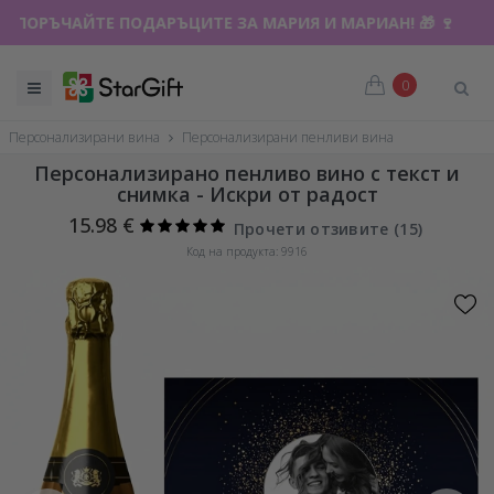
ПОРЪЧАЙТЕ ПОДАРЪЦИТЕ ЗА МАРИЯ И МАРИАН! 🎁 🍷
ЛЯТНА РАЗПРОДАЖБА 🌴 ДО -40% ОТСТЪПКА ЗА НАД 100
0
Персонализирани вина
Персонализирани пенливи вина
Персонализирано пенливо вино с текст и
снимка - Искри от радост
15.98 €
Прочети отзивите (
15
)
Код на продукта: 9916