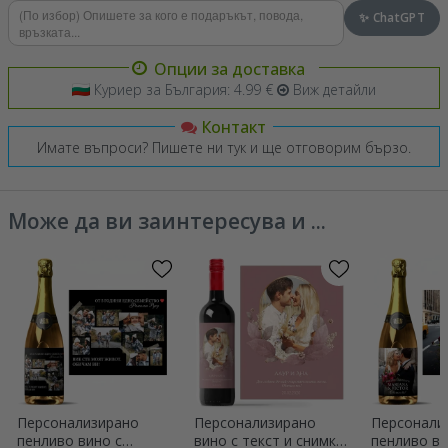
✨ ChatGPT
Опции за доставка
Куриер за България: 4.99 €
Виж детайли
Контакт
Имате въпроси? Пишете ни тук и ще отговорим бързо.
Може да ви заинтересува и ...
Персонализирано
Персонализирано
Персонали
пенливо вино с
вино с текст и снимка
пенливо ви