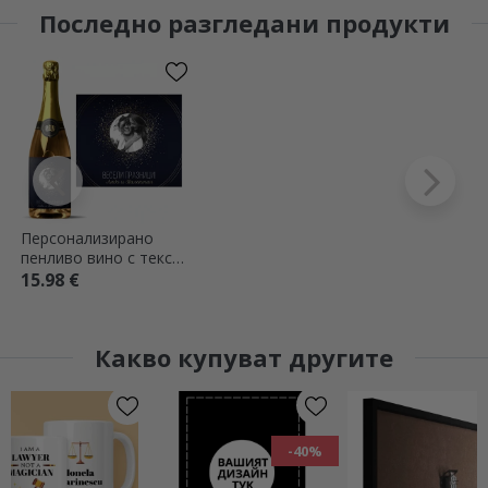
Последно разгледани продукти
Персонализирано
пенливо вино с текст
и снимка - Искри от
15.98 €
радост
Какво купуват другите
-40%