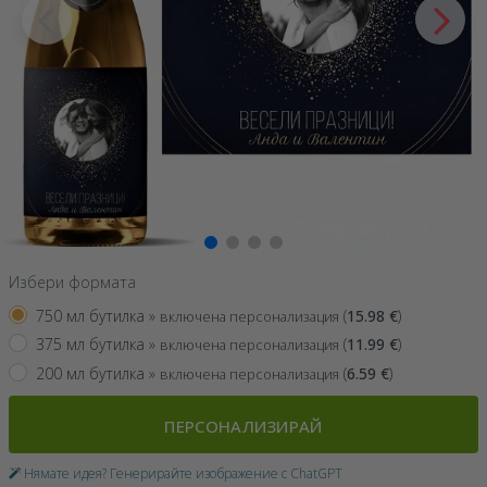
Избери формата
750 мл бутилка »
(
15.98
€
)
включена персонализация
375 мл бутилка »
(
11.99
€
)
включена персонализация
200 мл бутилка »
(
6.59
€
)
включена персонализация
ПЕРСОНАЛИЗИРАЙ
Нямате идея? Генерирайте изображение с ChatGPT