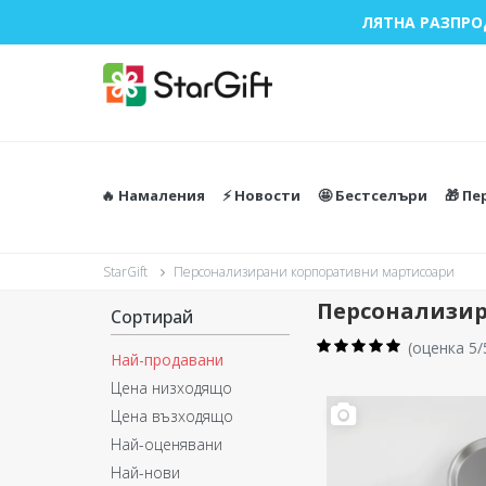
ЛЯТНА РАЗПРО
🔥 Намаления
⚡️ Новости
🤩 Бестселъри
🎁 П
StarGift
Персонализирани корпоративни мартисоари
Персонализир
Сортирай
(
оценка 5/
Най-продавани
Цена низходящо
Цена възходящо
Най-оценявани
Най-нови