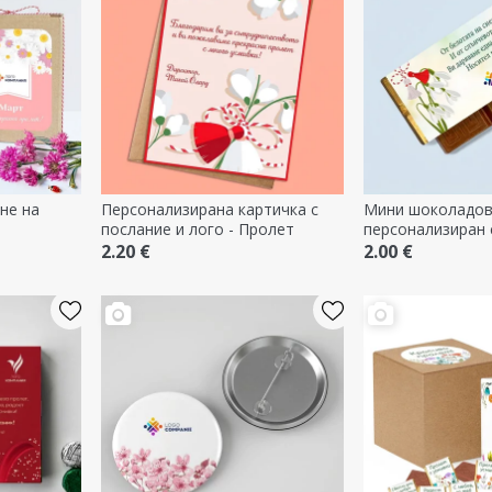
не на
Персонализирана картичка с
Мини шоколадов
послание и лого - Пролет
персонализиран 
я с лого и
послание
2.20 €
2.00 €