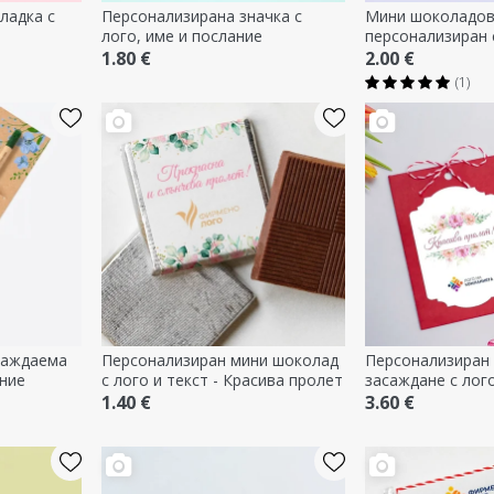
ладка с
Персонализирана значка с
Мини шоколадов
лого, име и послание
персонализиран 
послание - Прек
1.80 €
2.00 €
(1)
саждаема
Персонализиран мини шоколад
Персонализиран 
ание
с лого и текст - Красива пролет
засаждане с лого
Прекрасна проле
1.40 €
3.60 €