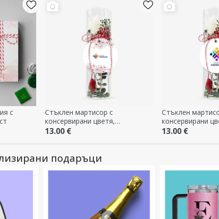
ия с
Стъклен мартисор с
Стъклен мартисо
ст
консервирани цветя,
консервирани цв
персонализиран с лого - Цветя
персонализиран 
13.00 €
13.00 €
ализирани подаръци