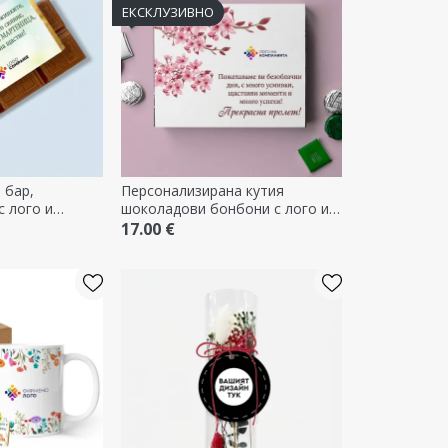
ЕКСКЛУЗИВНО
 бар,
Персонализирана кутия
с лого и
шоколадови бонбони с лого и
текст - Пролет
17.00 €