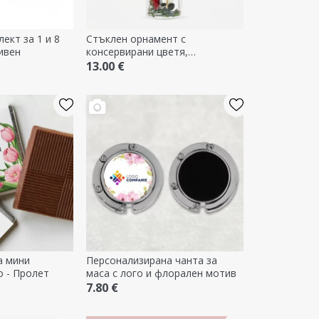
ект за 1 и 8
Стъклен орнамент с
ивен
консервирани цветя,
персонализиран с вашата
13.00 €
графика
а мини
Персонализирана чанта за
о - Пролет
маса с лого и флорален мотив
7.80 €