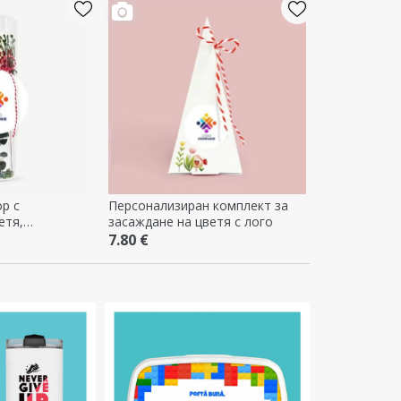
р с
Персонализиран комплект за
етя,
засаждане на цветя с лого
с лого
7.80 €