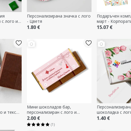
тия
Персонализирана значка с лого
Подаръчен компл
с лого и
- Цветя
март - Корпорат
1.80 €
15.07 €
Мини шоколадов бар,
Персонализиран
 и текст -
персонализиран с лого и
шоколадка с лог
послание - 1 март
2.00 €
1.40 €
(1)