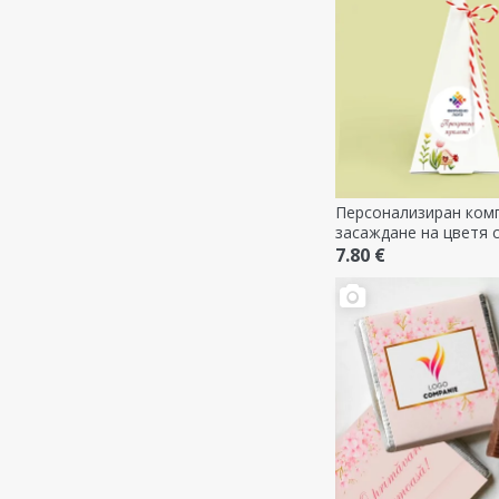
Персонализиран комп
засаждане на цветя с
послание
7.80 €