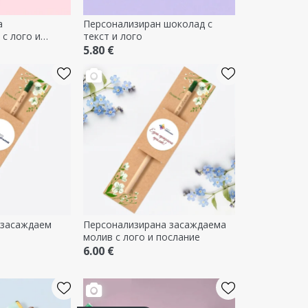
а
Персонализиран шоколад с
с лого и
текст и лого
ние
5.80 €
 засаждаем
Персонализирана засаждаема
молив с лого и послание
6.00 €