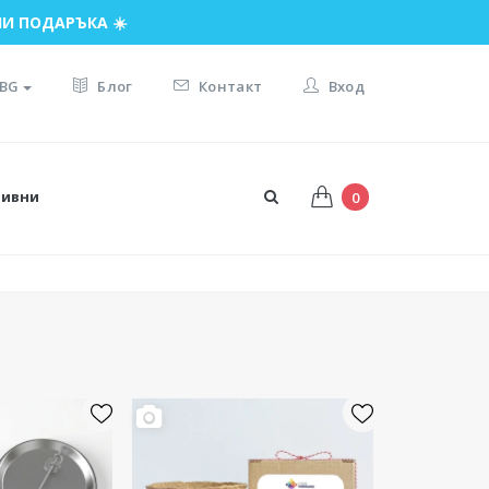
И ПОДАРЪКА ☀️
BG
Блог
Контакт
Вход
тивни
0