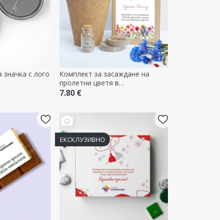
 значка с лого
Комплект за засаждане на
пролетни цветя в
персонализирана кутия с лого и
7.80 €
послание
ЕКСКЛУЗИВНО