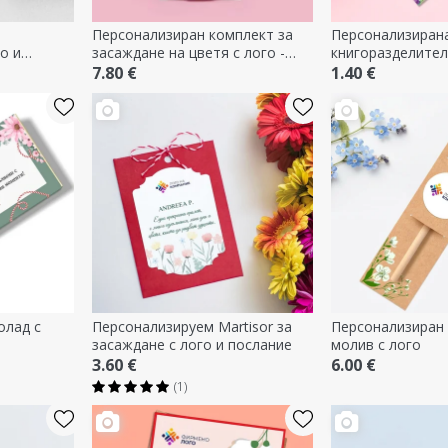
Персонализиран комплект за
Персонализиран
о и
засаждане на цветя с лого -
книгоразделител 
Цветя
пролетно посла
7.80 €
1.40 €
олад с
Персонализируем Martisor за
Персонализиран
засаждане с лого и послание
молив с лого
3.60 €
6.00 €
(1)