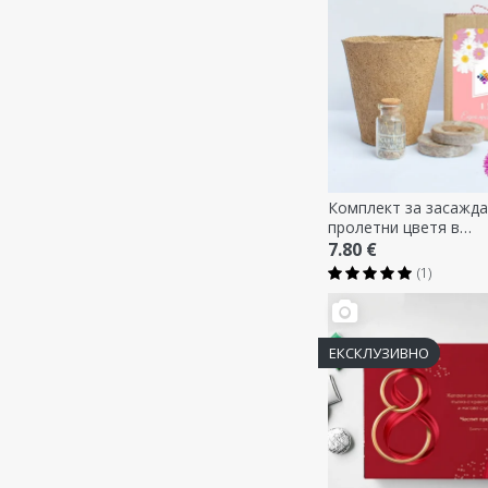
Комплект за засажда
пролетни цветя в
персонализирана кути
7.80 €
послание - Цветя
(1)
ЕКСКЛУЗИВНО