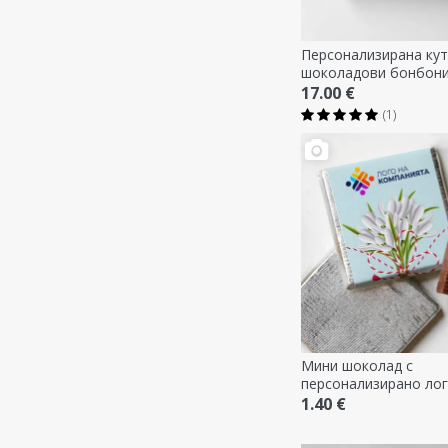
Персонализирана ку
шоколадови бонбони 
текст - 8 март
17.00 €
(1)
Мини шоколад с
персонализирано лого
Snowdrops
1.40 €