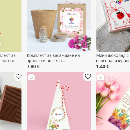
лект за
Комплект за засаждане на
Мини шоколад с
 лого и
пролетни цветя в
персонализирано
персонализирана кутия с лого и
7.80 €
1.40 €
послание