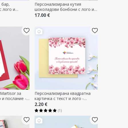
 бар,
Персонализирана кутия
с лого и
шоколадови бонбони с лого и
расна пролет
послание
17.00 €
Martisor за
Персонализирана квадратна
 и послание -
картичка с текст и лого -
т!
Пролет
2.20 €
(1)