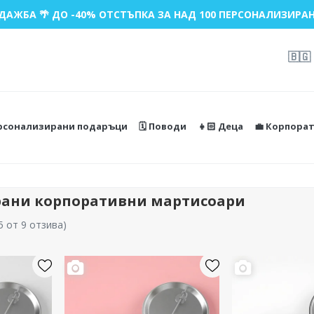
ДАЖБА 🌴 ДО -40% ОТСТЪПКА ЗА НАД 100 ПЕРСОНАЛИЗИРАН
🇧🇬
ерсонализирани подаръци
🗓️ Поводи
👧🏻 Деца
💼 Корпора
ани корпоративни мартисоари
5 от 9 отзива
)