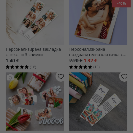
-40%
Персонализирана закладка
Персонализирана
с текст и 3 снимки
поздравителна картичка с
фотография
1.40 €
2.20 €
1.32 €
(16)
(13)