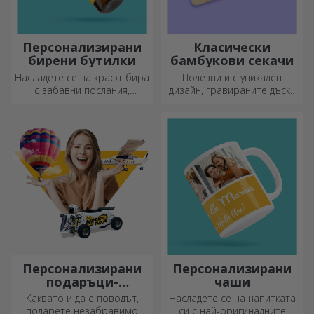
Персонализирани
Класически
бирени бутилки
бамбукови секачи
Насладете се на крафт бира
Полезни и с уникален
с забавни послания,
дизайн, гравираните дъски
картинки или дизайни,
за рязане са идеални за
подходящи за всеки сезон.
най-апетитните деликатеси,
приготвени в кухнята.
Персонализирани
Персонализирани
подаръци-
чаши
преживявания
Каквато и да е поводът,
Насладете се на напитката
подарете незабравимо
си с най-оригиналните