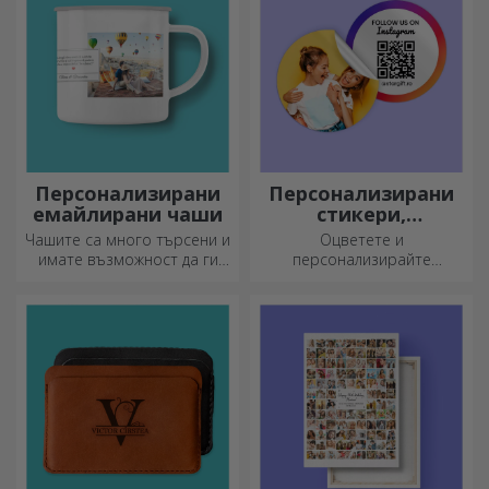
Персонализирани
Персонализирани
емайлирани чаши
стикери,
самозалепващи се
Чашите са много търсени и
Оцветете и
етикети
имате възможност да ги
персонализирайте
персонализирате и да ги
бележниците и дневниците
носите със себе си, където
си.
и да отидете, защото
емайлираните не се чупят.