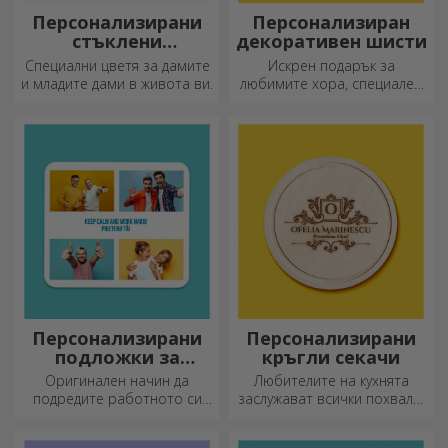
Персонализирани
Персонализиран
стъклени
декоративен шисти
орнаменти с
Специални цветя за дамите
Искрен подарък за
консервирани
и младите дами в живота ви.
любимите хора, специален
цветя
декоративен елемент.
Персонализирани
Персонализирани
подложки за
кръгли секачи
мишка
Оригинален начин да
Любителите на кухнята
подредите работното си
заслужават всички похвали,
място е да
затова вкусните ястия се
персонализирате най-
приготвят с най-