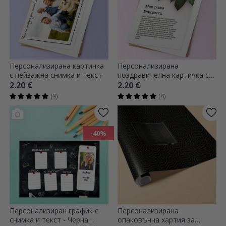
Персонализирана картичка
Персонализирана
с пейзажна снимка и текст
поздравителна картичка с
текст - Любовно писмо
2.20 €
2.20 €
(9)
(8)
-40%
Персонализиран график с
Персонализирана
снимка и текст - Черна
опаковъчна хартия за