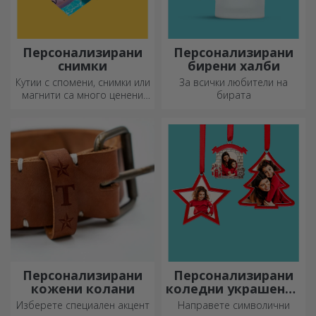
Персонализирани
Персонализирани
снимки
бирени халби
Кутии с спомени, снимки или
За всички любители на
магнити са много ценени
бирата
подаръци. Изберете
любимите си снимки и
подарете оригинални
подаръци.
Персонализирани
Персонализирани
кожени колани
коледни украшения
за елха
Изберете специален акцент
Направете символични