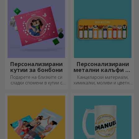
готините си подложки за
креативните ножове.
мишка.
Изберете подходящия!
Персонализирани
Персонализирани
кутии за бонбони
метални калъфи за
моливи
Подарете на близките си
Канцеларски материали,
сладки спомени в кутии с
химикалки, моливи и цветни
вкусни бонбони!
маркери могат да се
съхраняват заедно в
персонализираните калъфи
за моливи на StarGift!