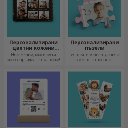
Персонализирани
Персонализирани
цветни кожени
пъзели
портфейли
Незаменим, класически
Тествайте концентрацията
аксесоар, идеален за всеки!
си и възстановете
изображението на
персонализиран пъзел с
любимите си снимки.