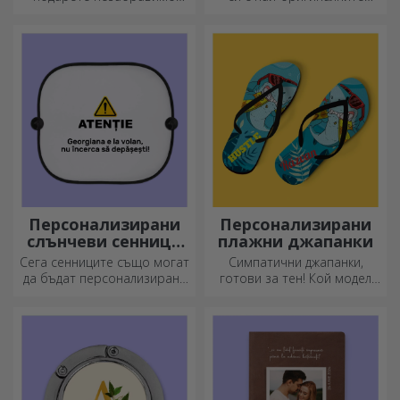
преживяване –
персонализирани чаши.
незабравими спомени,
адреналин или релаксация.
Персонализирани
Персонализирани
слънчеви сенници
плажни джапанки
за автомобили
Сега сенниците също могат
Симпатични джапанки,
да бъдат персонализирани
готови за тен! Кой модел
и са идеални за намаляване
ще изберете да
на топлината в колата.
персонализирате?