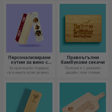
прихватките за тенджери
ще улеснят работата ви в
кухнята.
Персонализирани
Правоъгълни
кутии за вино с
бамбукови секачи
фотография
За оригинален подарък,
Полезни и с уникален
сега имате кутия за вино с
дизайн, тези големи
фотографии/съобщение,
гравирани дъски за рязане
идеална за изключителен
са идеални за най-
подарък!
апетитните деликатеси,
приготвени в кухнята.