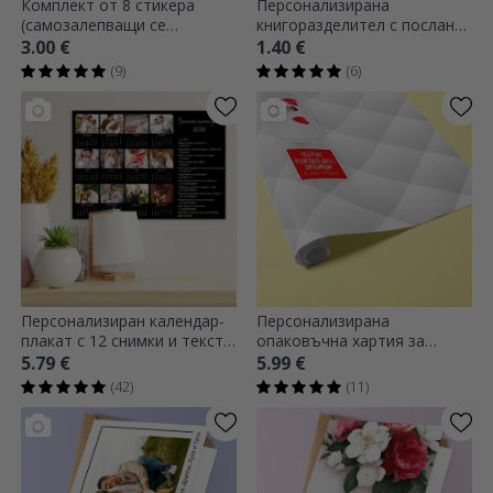
Комплект от 8 стикера
Персонализирана
(самозалепващи се
книгоразделител с послание
етикети), персонализирани
- Магичният свят на
3.00 €
1.40 €
с фотографии
историите
(9)
(6)
Персонализиран календар-
Персонализирана
плакат с 12 снимки и текст -
опаковъчна хартия за
Специални дни
подаръци с фотография и
5.79 €
5.99 €
текст
(42)
(11)