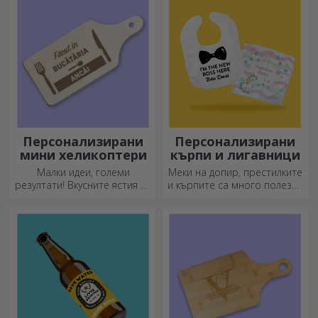
Персонализирани
Персонализирани
мини хеликоптери
кърпи и лигавници
Малки идеи, големи
Меки на допир, престилките
резултати! Вкусните ястия се
и кърпите са много полезни
приготвят с най-
и идеални за носене
креативните кухненски
навсякъде!
ножове, изберете
подходящия!