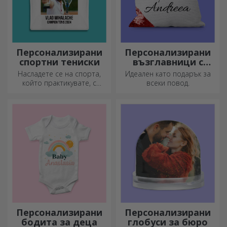
Персонализирани
Персонализирани
спортни тениски
възглавници с
пайети
Насладете се на спорта,
Идеален като подарък за
който практикувате, с
всеки повод.
персонализирана тениска с
вашето име или снимка – тя
може да се превърне във
вашата любима!
Персонализирани
Персонализирани
бодита за деца
глобуси за бюро