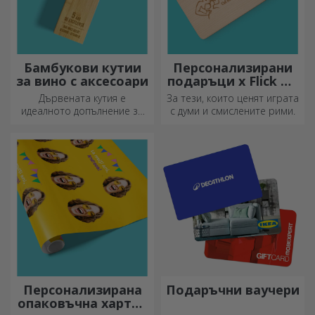
Бамбукови кутии
Персонализирани
за вино с аксесоари
подаръци x Flick Mr
Rima
Дървената кутия е
За тези, които ценят играта
идеалното допълнение за
с думи и смислените рими.
елегантно представяне на
бутилки вино.
Персонализирана
Подаръчни ваучери
опаковъчна хартия