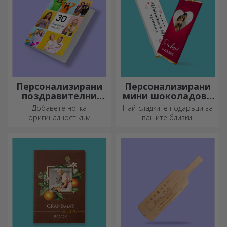
и добро настроение!
Персонализирани
Персонализирани
поздравителни
мини шоколадови
картички и
барове
Добавете нотка
Най-сладките подаръци за
картички
оригиналност към
вашите близки!
подаръка, който искате да
подарите. Допълнете
подаръка с
персонализирана картичка
или поздравителна
картичка.