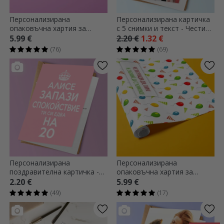
Персонализирана
Персонализирана картичка
опаковъчна хартия за
с 5 снимки и текст - Честит
подаръци с 13 снимки,
рожден ден
5.99 €
2.20 €
1.32 €
цветен фон със звезди
(76)
(69)
Персонализирана
Персонализирана
поздравителна картичка -
опаковъчна хартия за
KEEP CALM
подаръци - дизайн за
2.20 €
5.99 €
рожден ден
(49)
(17)