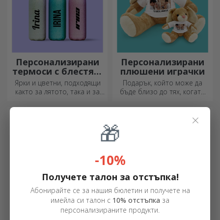
Персонализирани
Персонализирани
термоси с блестящ
плюшени играчки
дизайн
Ярки и цветни, подходящи
Подарък, който може да
както за лятото, така и за
бъде близо до тях, когато
зимата, термосите са лесни
вие не сте там, са
за персонализиране и
персонализираните
×
можете да ги носите
плюшени играчки, идеални
🎁
навсякъде с вас!
за гушкане!
-10%
Получете талон за отстъпка!
Абонирайте се за нашия бюлетин и получете на
имейла си талон с
10% отстъпка
за
персонализираните продукти.
Персонализирани
Държачи за