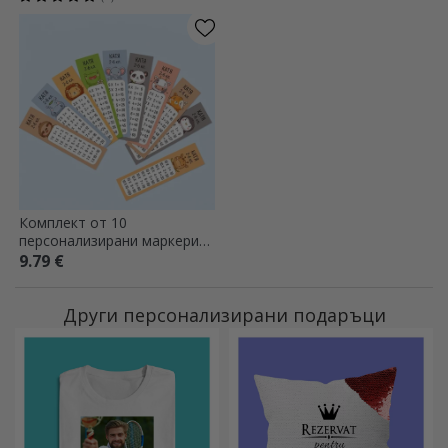
Комплект от 10
персонализирани маркери
за книги с текст - Таблица
9.79 €
за умножение
Други персонализирани подаръци