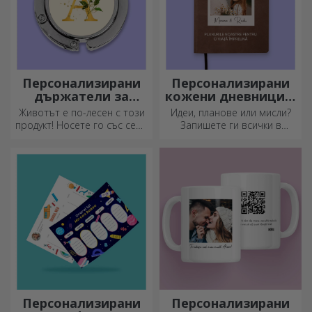
Персонализирани
Персонализирани
държатели за
кожени дневници в
чанти за маса
цвят
Животът е по-лесен с този
Идеи, планове или мисли?
продукт! Носете го със себе
Запишете ги всички в
си, където и да отидете!
персонализиран дневник и
съхранявайте всичките си
спомени наблизо.
Персонализирани
Персонализирани