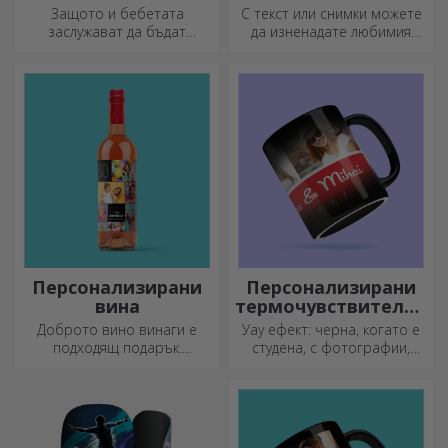
Защото и бебетата
С текст или снимки можете
заслужават да бъдат
да изненадате любимия
модерни!
човек с специален аксесоар
за офиса.
Персонализирани
Персонализирани
вина
термочувствителни
чаши
Доброто вино винаги е
Уау ефект: черна, когато е
подходящ подарък.
студена, с фотографии,
Изберете персонализирано
когато е гореща.
вино и го подарете с името
Термочувствителната чаша
на получателя върху него.
е специален подарък за
всеки.