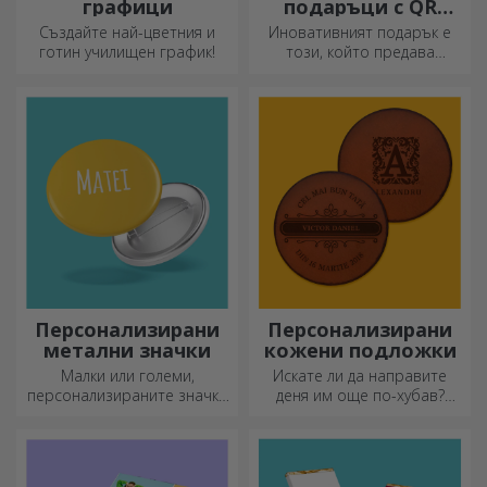
графици
подаръци с QR
кодове
Създайте най-цветния и
Иновативният подарък е
готин училищен график!
този, който предава
послание. Изберете такива
с QR код и добавен линк, за
да предизвикате най-
уникални реакции!
Персонализирани
Персонализирани
метални значки
кожени подложки
Малки или големи,
Искате ли да направите
персонализираните значки
деня им още по-хубав?
могат да бъдат малка
Оставете им скъп спомен с
радост, когато са
помощта на подложки за
персонализирани. Предмет,
чаши, които лесно могат да
който носи късмет, усмивки
бъдат персонализирани.