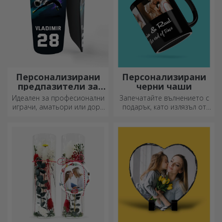
Персонализирани
Персонализирани
предпазители за
черни чаши
футбол
Идеален за професионални
Запечатайте вълнението с
играчи, аматьори или дори
подарък, като излязъл от
деца, които обичат футбола
приказка! Изцяло черните
чаши с изображения или
текст правят силно
впечатление на всеки,
който ги получи като
подарък.