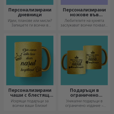
Персонализирани
Персонализирани
дневници
ножове във
формата на
Идеи, планове или мисли?
Любителите на кухнята
бутилка
Запишете ги всички в
заслужават всички похвали.
персонализиран дневник и
Ножовете с форма на
съхранявайте всичките си
бутилка са идеални за
спомени наблизо.
сервиране на готови
деликатеси.
Персонализирани
Подаръци в
чаши с блестящ
ограничено
ефект
издание
Искрящи подаръци за
Уникални подаръци в
всички ваши близки!
ограничено издание –
специални изненади за