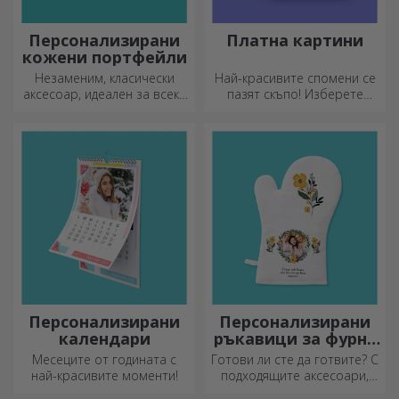
Персонализирани
Платна картини
кожени портфейли
Незаменим, класически
Най-красивите спомени се
аксесоар, идеален за всеки
пазят скъпо! Изберете
мъж!
подарък, който ще
развълнува!
Персонализирани
Персонализирани
календари
ръкавици за фурна
и кухненски
Месеците от годината с
Готови ли сте да готвите? С
аксесоари
най-красивите моменти!
подходящите аксесоари,
ръкавиците за фурна и