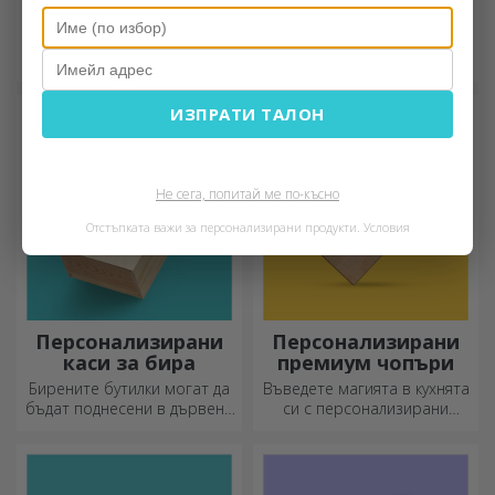
чанти за аксесоари
моливи
Дръжте аксесоарите си на
За тези, които са
едно място!
организирани, този държач
е идеалният подарък.
ИЗПРАТИ ТАЛОН
Не сега, попитай ме по-късно
Отстъпката важи за персонализирани продукти.
Условия
Персонализирани
Персонализирани
каси за бира
премиум чопъри
Бирените бутилки могат да
Въведете магията в кухнята
бъдат поднесени в дървени
си с персонализирани
кутии с гравирано име на
ножове.
получателя и придружени от
персонализирано послание.