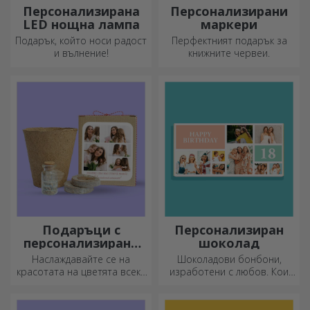
Персонализирана
Персонализирани
LED нощна лампа
маркери
Подарък, който носи радост
Перфектният подарък за
и вълнение!
книжните червеи.
Подаръци с
Персонализиран
персонализирани
шоколад
комплекти за
Наслаждавайте се на
Шоколадови бонбони,
засаждане
красотата на цветята всеки
изработени с любов. Кои
ден!
ще изберете?