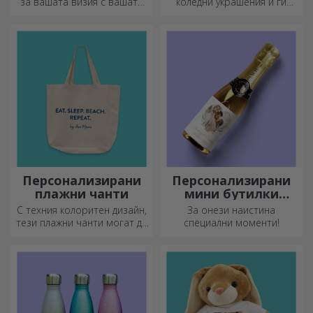
за вашата визия с вашата
коледни украшения и ги
инициал или име!
подарете на близките си!
Персонализираните колани
придават елегантност и
стил!
Персонализирани
Персонализирани
плажни чанти
мини бутилки
пенливо вино
С техния колоритен дизайн,
За онези наистина
тези плажни чанти могат да
специални моменти!
бъдат идеалният подарък за
любим човек или, защо не,
нов аксесоар във вашата
колекция от чанти.