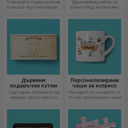
за подаръци
Опаковайте подаръците им
Вдъхновяващ избор за
в нашата персонализирана
всеки повод, независимо
хартия, така че дори да не
дали става дума за рождени
искат да ги отворят.
дни, празници или други
специални моменти.
Дървени
Персонализирани
подаръчни кутии
чаши за еспресо
След години спомените ще
Насладете се на кафето си
намерят своето място в
от най-оригиналните чаши!
подаръчни кутии.
Персонализирайте ги с най-
оригиналното послание.