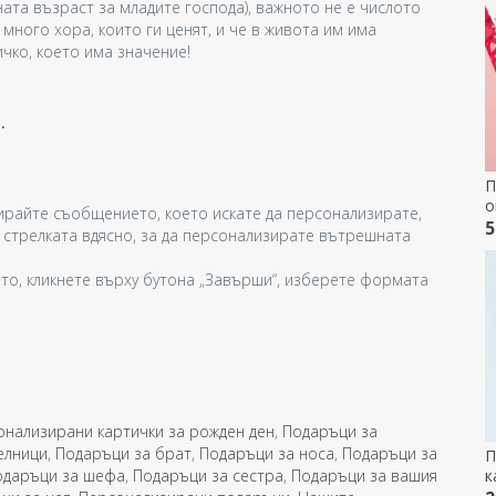
ната възраст за младите господа), важното не е числото
 много хора, които ги ценят, и че в живота им има
ичко, което има значение!
.
П
о
ирайте съобщението, което искате да персонализирате,
п
5
у стрелката вдясно, за да персонализирате вътрешната
т
то, кликнете върху бутона „Завърши“, изберете формата
онализирани картички за рожден ден
,
Подаръци за
елници
,
Подаръци за брат
,
Подаръци за носа
,
Подаръци за
П
к
одаръци за шефа
,
Подаръци за сестра
,
Подаръци за вашия
с