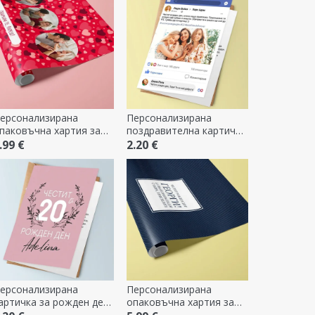
ерсонализирана
Персонализирана
паковъчна хартия за
поздравителна картичка
одаръци с 3 снимки и
- публикация във
.99 €
2.20 €
екст - Сърца
Facebook
ерсонализирана
Персонализирана
артичка за рожден ден
опаковъчна хартия за
 текст - Цветя
подаръци с текст -