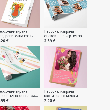
ерсонализирана
Персонализирана
оздравителна картичка
опаковъчна хартия за
 текст - Зодиак
подаръци с 2 снимки и
.20 €
3.59 €
послание - Честит
рожден ден!
ерсонализирана
Персонализирана
паковъчна хартия за
картичка с снимка и
одаръци с текст - Деца
текст - Пролет
.59 €
2.20 €