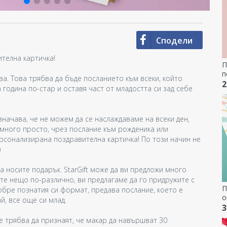
Сподели
телна картичка!
П
п
ва. Това трябва да бъде посланието към всеки, който
с
2
а година по-стар и оставя част от младостта си зад себе
значава, че не можем да се наслаждаваме на всеки ден,
 много просто, чрез послание към рожденика или
ерсонализирана поздравителна картичка! По този начин не
)
а носите подарък. StarGift може да ви предложи много
ите нещо по-различно, ви предлагаме да го придружите с
П
добре познатия си формат, предава послание, което е
о
й, все още си млад.
п
3
е трябва да признаят, че макар да навършват 30