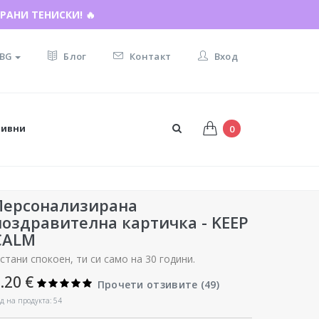
И ПОДАРЪКА ☀️
РАНИ ТЕНИСКИ! 🔥
BG
Блог
Контакт
Вход
тивни
0
Персонализирана
поздравителна картичка - KEEP
CALM
стани спокоен, ти си само на 30 години.
.20 €
Прочети отзивите (
49
)
д на продукта: 54