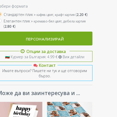
збери формата
Стандартен плик »
(
2.20
€
)
кафяв цвят, крафт хартия
Елегантен плик »
кремаво-бял цвят, дебела хартия
(
2.80
€
)
ПЕРСОНАЛИЗИРАЙ
Опции за доставка
Куриер за България: 4.99 €
Виж детайли
Контакт
Имате въпроси? Пишете ни тук и ще отговорим
бързо.
оже да ви заинтересува и ...