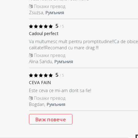
Покажи превод
Zsuzsa,
Румъния
5
/ 5
Cadoul perfect
Va multumesc mult pentru promptitudine!!Ca de obicei a
calitate!!Recomand cu mare drag !!!
Покажи превод
Alina Sandu,
Румъния
5
/ 5
CEVA FAIN
Este ceva ce mi-am dorit sa fie!
Покажи превод
Bogdan,
Румъния
Виж повече