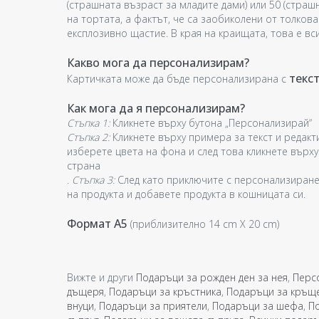
(страшната възраст за младите дами) или 50 (страш
на тортата, а фактът, че са заобиколени от толкова
експлозивно щастие. В края на краищата, това е вс
Какво мога да персонализирам?
текст
Картичката може да бъде персонализирана с
Как мога да я персонализирам?
Стъпка 1:
Кликнете върху бутона „Персонализирай“
Стъпка 2:
Кликнете върху примера за текст и редакт
изберете цвета на фона и след това кликнете върх
страна
.
Стъпка 3:
След като приключите с персонализиране
на продукта и добавете продукта в кошницата си.
Формат A5
(приблизително 14 cm X 20 cm)
Вижте и други
Подаръци за рожден ден за нея
,
Перс
дъщеря
,
Подаръци за кръстника
,
Подаръци за кръщ
внуци
,
Подаръци за приятели
,
Подаръци за шефа
,
П