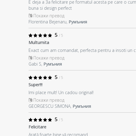
E deja a 3a felicitare pe formatul acesta pe care o cu
buna si design perfect
Покажи превод
Florentina Bejenaru,
Румъния
5
/ 5
Multumita
Exact cum am comandat, perfecta pentru a insoti un 
Покажи превод
Gabi S,
Румъния
5
/ 5
Super!!!
Imi place mult! Un cadou original!
Покажи превод
GEORGESCU SIMONA,
Румъния
5
/ 5
Felicitare
Arată foarte bine,vă recomand