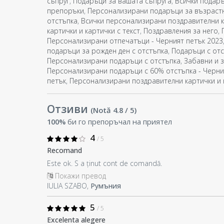
съпруг
,
Подаръци за вашата съпруга
,
Всички подаръ
препоръки
,
Персонализирани подаръци за възраст
отстъпка
,
Всички персонализирани поздравителни к
картички и картички с текст
,
Поздравления за него
,
Персонализирани отпечатъци - Черният петък 2023
подаръци за рожден ден с отстъпка
,
Подаръци с отс
Персонализирани подаръци с отстъпка
,
Забавни и 
Персонализирани подаръци с 60% отстъпка - Черни
петък
,
Персонализирани поздравителни картички и 
Отзиви
(Notă
4.8
/ 5
)
100%
би го препоръчал на приятел
4
/ 5
Recomand
Este ok. S a ținut cont de comandă.
Покажи превод
IULIA SZABO,
Румъния
5
/ 5
Excelenta alegere