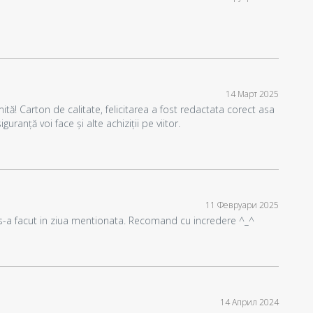
14 Март 2025
tă! Carton de calitate, felicitarea a fost redactata corect asa
ranță voi face și alte achiziții pe viitor.
11 Февруари 2025
a s-a facut in ziua mentionata. Recomand cu incredere ^_^
14 Април 2024