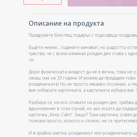
Описание на продукта
Придружете блестящ подарък с подходяща поздрави
Бъдете нежни... годините минават, но радостта оста
чувства, че с всеки изминал рожден ден става с едн
си.
Дори физическата младост да не е вечна, това не о
сякаш сме на 20 години. И можем да предадем това
рожденичката! Но не просто някакво послание, а п
вие избирате картичката, а картичката избира вас :
Разбира се, когато отивате на рожден ден, трябва д
вдъхновение в този случай, но ако искате да подар
картичка „Keep Calm”. Защо? Тази картичка, освен 
толкова просто, колкото и сложно: не се притеснява
И в крайна сметка, рожденикът или рожденичката щ