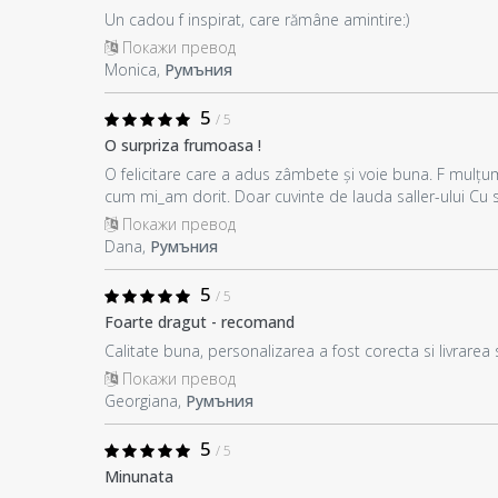
Un cadou f inspirat, care rămâne amintire:)
Покажи превод
Monica,
Румъния
5
/ 5
O surpriza frumoasa !
O felicitare care a adus zâmbete și voie buna. F mulțumi
cum mi_am dorit. Doar cuvinte de lauda saller-ului Cu sigu
Покажи превод
Dana,
Румъния
5
/ 5
Foarte dragut - recomand
Calitate buna, personalizarea a fost corecta si livrare
Покажи превод
Georgiana,
Румъния
5
/ 5
Minunata