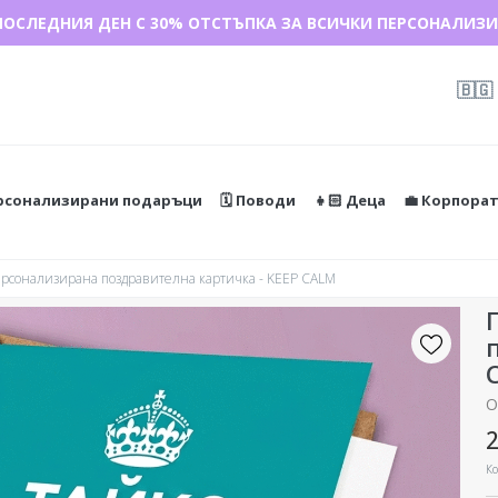
ДАЖБА 🌴 ДО -40% ОТСТЪПКА ЗА НАД 100 ПЕРСОНАЛИЗИРАН
ПОСЛЕДНИЯ ДЕН С 30% ОТСТЪПКА ЗА ВСИЧКИ ПЕРСОНАЛИЗИ
🇧🇬
ерсонализирани подаръци
🗓️ Поводи
👧🏻 Деца
💼 Корпора
рсонализирана поздравителна картичка - KEEP CALM
О
2
Ко