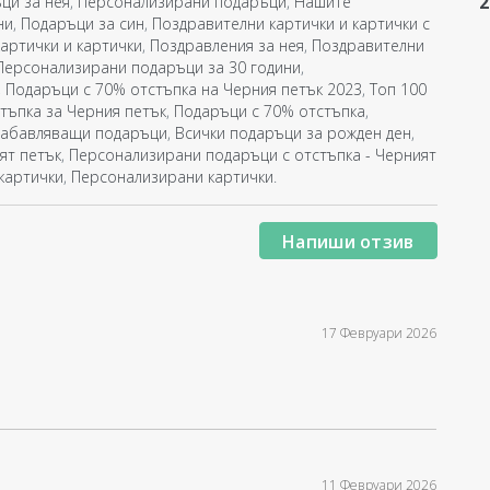
2
ци за нея
,
Персонализирани подаръци
,
Нашите
ни
,
Подаръци за син
,
Поздравителни картички и картички с
артички и картички
,
Поздравления за нея
,
Поздравителни
Персонализирани подаръци за 30 години
,
,
Подаръци с 70% отстъпка на Черния петък 2023
,
Топ 100
тъпка за Черния петък
,
Подаръци с 70% отстъпка
,
забавляващи подаръци
,
Всички подаръци за рожден ден
,
ят петък
,
Персонализирани подаръци с отстъпка - Черният
картички
,
Персонализирани картички
.
Напиши отзив
17 Февруари 2026
11 Февруари 2026