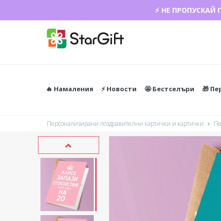
ЛЯТНА РАЗПРО
⚡ НЕ ПРОПУСКАЙ 
🔥 Намаления
⚡️ Новости
🤩 Бестселъри
🎁 П
Персонализирани поздравителни картички и картички
Пе