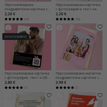
Персонализирана
Персонализирана картичка
поздравителна картичка с
с фотографии и текст на
снимка и текст -
гърба
2.20 €
2.20 €
Елегантност
(45)
(56)
ЕКСКЛУЗИВНО
Персонализирана картичка
Персонализирана магнитна
с фотография, текст и QR
поздравителна картичка с
код - Любов
снимка, номер и послание
2.80 €
3.99 €
за рожден ден
(7)
(7)