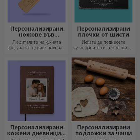
Персонализирани
Персонализирани
ножове във
плочки от шисти
формата на
Любителите на кухнята
Искате да поднесете
бутилка
заслужават всички похвали.
кулинарните си творения по
Ножовете с форма на
наистина впечатляващ
бутилка са идеални за
начин? Изберете плочи от
сервиране на готови
шисти и създайте свой
деликатеси.
собствен дизайн!
Персонализирани
Персонализирани
кожени дневници в
подложки за чаши
цвят