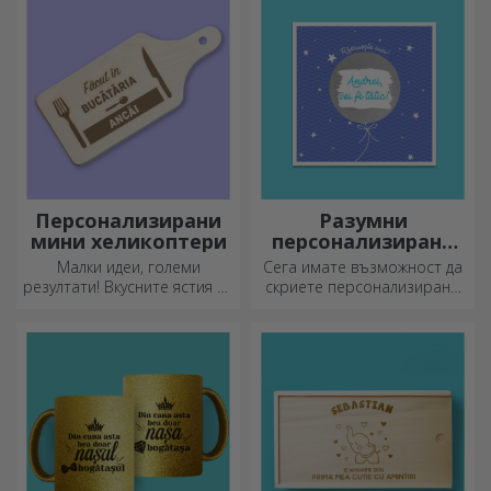
подаръци!
Персонализирани
Разумни
мини хеликоптери
персонализирани
поздравителни
Малки идеи, големи
Сега имате възможност да
картички и
резултати! Вкусните ястия се
скриете персонализирано
картички
приготвят с най-
съобщение за вашите
креативните кухненски
близки и да ги изненадате,
ножове, изберете
независимо от повода.
подходящия!