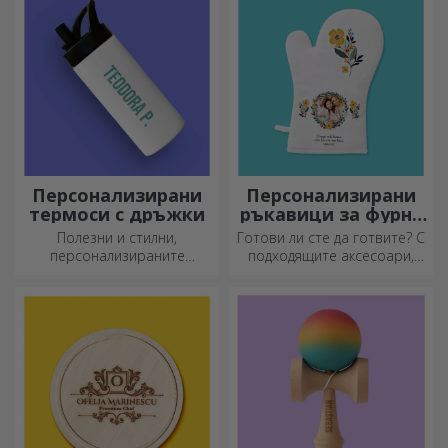
създадат вашата собствена
история!
Персонализирани
Персонализирани
термоси с дръжки
ръкавици за фурна
и кухненски
Полезни и стилни,
Готови ли сте да готвите? С
аксесоари
персонализираните
подходящите аксесоари,
термоси са идеални за
ръкавиците за фурна и
наслаждаване на любимата
прихватките за тенджери
ви напитка през всеки
ще улеснят работата ви в
сезон.
кухнята.