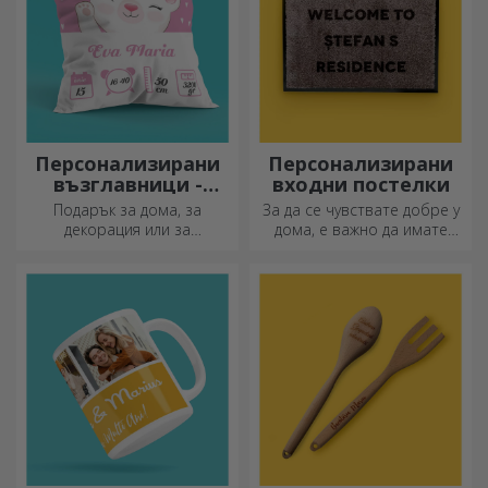
Персонализирани
Персонализирани
възглавници -
входни постелки
голям формат
Подарък за дома, за
За да се чувствате добре у
декорация или за
дома, е важно да имате
прегръдка,
килим на входа.
персонализираните
Персонализирайте ги и ще
възглавници са идеални за
имате най-атрактивните
всеки повод.
килими!