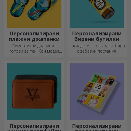
Персонализирани
Персонализирани
плажни джапанки
бирени бутилки
Симпатични джапанки,
Насладете се на крафт бира
готови за тен! Кой модел
с забавни послания,
ще изберете да
картинки или дизайни,
персонализирате?
подходящи за всеки сезон.
Персонализирани
Персонализирани