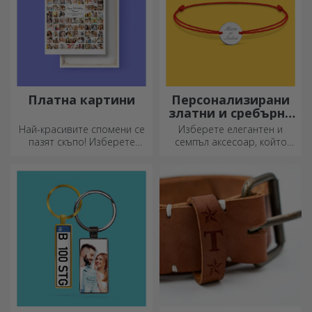
Платна картини
Персонализирани
златни и сребърни
гривни
Най-красивите спомени се
Изберете елегантен и
пазят скъпо! Изберете
семпъл аксесоар, който
подарък, който ще
според вас най-добре
развълнува!
отразява личността на
човека, който ще го носи.