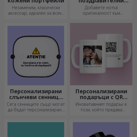
кожени портфейли
поздравителни
картички и
Незаменим, класически
Добавете нотка
картички
аксесоар, идеален за всеки
оригиналност към
мъж!
подаръка, който искате да
подарите. Допълнете
подаръка с
персонализирана картичка
или поздравителна
картичка.
Персонализирани
Персонализирани
слънчеви сенници
подаръци с QR
за автомобили
кодове
Сега сенниците също могат
Иновативният подарък е
да бъдат персонализирани
този, който предава
и са идеални за намаляване
послание. Изберете такива
на топлината в колата.
с QR код и добавен линк, за
да предизвикате най-
уникални реакции!