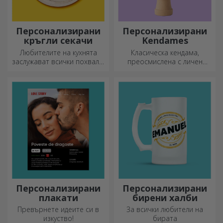
Персонализирани
Персонализирани
кръгли секачи
Kendames
Любителите на кухнята
Класическа кендама,
заслужават всички похвали,
преосмислена с личен
затова вкусните ястия се
подход
приготвят с най-
креативните ножове.
Изберете подходящия!
Персонализирани
Персонализирани
плакати
бирени халби
Превърнете идеите си в
За всички любители на
изкуство!
бирата