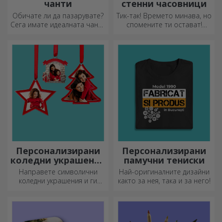
чанти
стенни часовници
Обичате ли да пазарувате?
Тик-так! Времето минава, но
Сега имате идеалната чанта
спомените ти остават!
за малки покупки,
Подреди моментите си в
просторна и много шик.
няколко снимки и ще имаш
най-специалния часовник!
Персонализирани
Персонализирани
коледни украшения
памучни тениски
за елха
Направете символични
Най-оригиналните дизайни
коледни украшения и ги
както за нея, така и за него!
подарете на близките си!