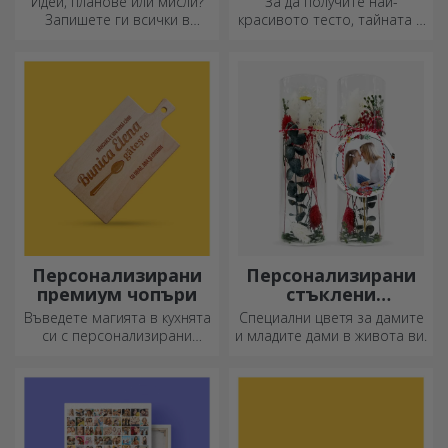
Идеи, планове или мисли?
За да получите най-
Запишете ги всички в
красивото тесто, тайната е
персонализиран дневник и
да имате в арсенала си
съхранявайте всичките си
нашите магически точилки.
спомени наблизо.
Пайовете ще станат
божествено вкусни!
Персонализирани
Персонализирани
премиум чопъри
стъклени
орнаменти с
Въведете магията в кухнята
Специални цветя за дамите
консервирани
си с персонализирани
и младите дами в живота ви.
цветя
ножове.