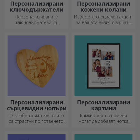
Персонализирани
Персонализирани
ключодържатели
кожени колани
Персонализираните
Изберете специален акцент
ключодържатели са
за вашата визия с вашата
подарък, който винаги
инициал или име!
можете да носите със себе
Персонализираните колани
си, идеален за да им
придават елегантност и
напомняте за вас всеки ден.
стил!
Персонализирани
Персонализирани
сърцевидни чопъри
картини
От любов към тези, които
Рамкираните спомени
са страстни по готвенето,
могат да добавят нотка
създадохме подаръци във
оригиналност към вашия
формата на сърце за най-
дом, да персонализират
умелите домакини.
вашите картини и да