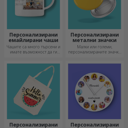
Персонализирани
Персонализирани
емайлирани чаши
метални значки
Чашите са много търсени и
Малки или големи,
имате възможност да ги
персонализираните значки
персонализирате и да ги
могат да бъдат малка
носите със себе си, където
радост, когато са
и да отидете, защото
персонализирани. Предмет,
емайлираните не се чупят.
който носи късмет, усмивки
и добро настроение!
Персонализирани
Персонализирани