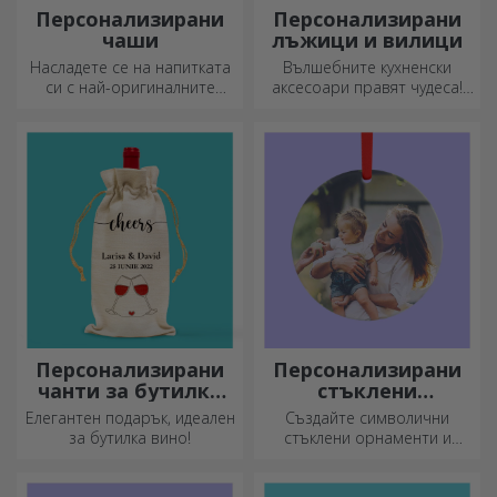
Персонализирани
Персонализирани
чаши
лъжици и вилици
Насладете се на напитката
Вълшебните кухненски
си с най-оригиналните
аксесоари правят чудеса!
персонализирани чаши.
Вилиците и лъжиците са
чудесен екип за най-
сложните рецепти.
Персонализирани
Персонализирани
чанти за бутилки
стъклени
вино
орнаменти
Елегантен подарък, идеален
Създайте символични
за бутилка вино!
стъклени орнаменти и
подарете на близките си
оригинални и уникални