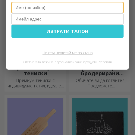
задачи.
ИЗПРАТИ ТАЛОН
Не сега, попитай ме по-късно
Отстъпката важи за персонализирани продукти.
Условия
Персонализирани
Персонализирани
тениски
бродерирани
шорти
Премиум тениски с
Обичате ли да готвите?
индивидуален стил, идеален
Предложете
подарък за вашите близки.
персонализирани престилки
Персонализиране на
с бродерия за всеки готвач!
памучни или спортни
модели, изберете
подходящия!