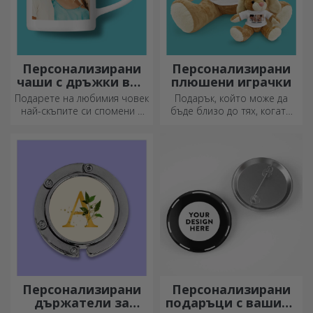
Персонализирани
Персонализирани
чаши с дръжки във
плюшени играчки
формата на сърце
Подарете на любимия човек
Подарък, който може да
най-скъпите си спомени с
бъде близо до тях, когато
персонализирани чаши с
вие не сте там, са
дръжки във формата на
персонализираните
сърце.
плюшени играчки, идеални
за гушкане!
Персонализирани
Персонализирани
държатели за
подаръци с вашите