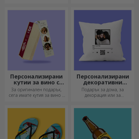
Персонализирани
Персонализирани
кутии за вино с
декоративни
фотография
възглавници
За оригинален подарък,
Подарък за дома, за
сега имате кутия за вино с
декорация или за
фотографии/съобщение,
прегръдка,
идеална за изключителен
персонализираните
подарък!
възглавници са идеални за
всеки повод.