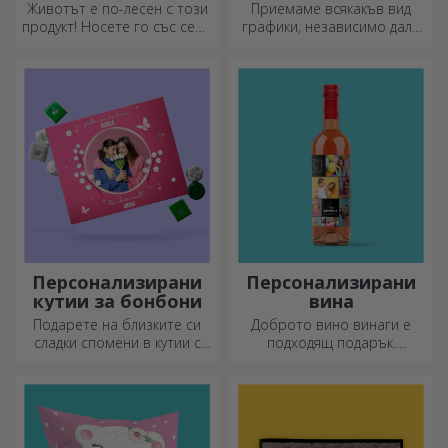
чанти за маса
графики
Животът е по-лесен с този
Приемаме всякакъв вид
продукт! Носете го със себе
графики, независимо дали
си, където и да отидете!
са снимки, текст или и двете.
:) Сега можете да получите
подаръка, който искате!
Персонализирани
Персонализирани
кутии за бонбони
вина
Подарете на близките си
Доброто вино винаги е
сладки спомени в кутии с
подходящ подарък.
вкусни бонбони!
Изберете персонализирано
вино и го подарете с името
на получателя върху него.