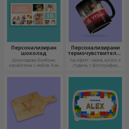
Персонализиран
Персонализирани
шоколад
термочувствителни
чаши
Шоколадови бонбони,
Уау ефект: черна, когато е
изработени с любов. Кои
студена, с фотографии,
ще изберете?
когато е гореща.
Термочувствителната чаша
е специален подарък за
всеки.