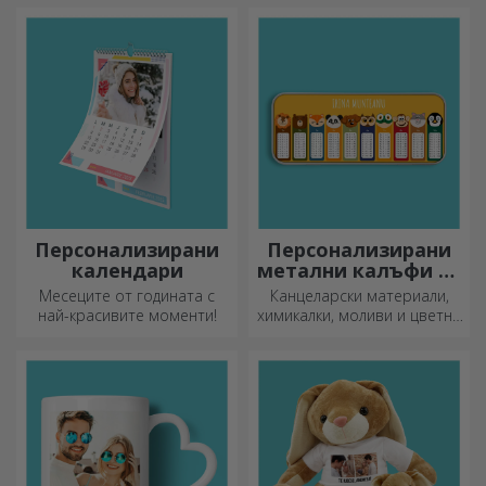
персонализиран пъзел с
персонализирате най-
любимите си снимки.
готините си подложки за
мишка.
Персонализирани
Персонализирани
календари
метални калъфи за
моливи
Месеците от годината с
Канцеларски материали,
най-красивите моменти!
химикалки, моливи и цветни
маркери могат да се
съхраняват заедно в
персонализираните калъфи
за моливи на StarGift!