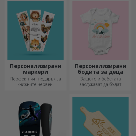
и съхраняват и ще придадат
индивидуален стил на
вашата кухня.
Персонализирани
Персонализирани
маркери
бодита за деца
Перфектният подарък за
Защото и бебетата
книжните червеи.
заслужават да бъдат
модерни!