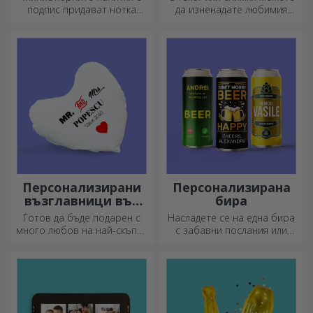
подпис придават нотка
да изненадате любимия
любов и емоция, когато са
човек с специален аксесоар
персонализирани.
за офиса.
Персонализирани
Персонализирана
възглавници във
бира
формата на сърце
Готов да бъде подарен с
Насладете се на една бира
много любов на най-скъпия
с забавни послания или
ви човек.
дизайни!