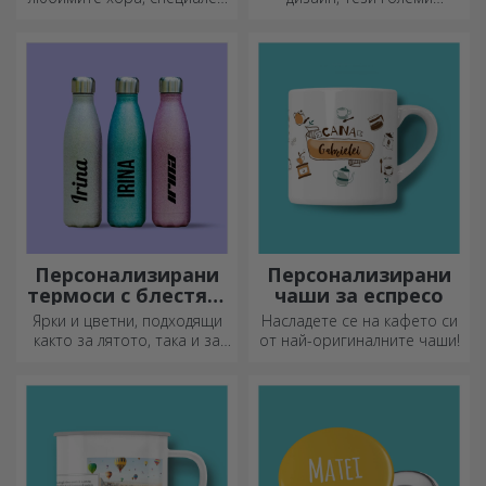
декоративен елемент.
гравирани дъски за рязане
са идеални за най-
апетитните деликатеси,
приготвени в кухнята.
Персонализирани
Персонализирани
термоси с блестящ
чаши за еспресо
дизайн
Ярки и цветни, подходящи
Насладете се на кафето си
както за лятото, така и за
от най-оригиналните чаши!
зимата, термосите са лесни
за персонализиране и
можете да ги носите
навсякъде с вас!