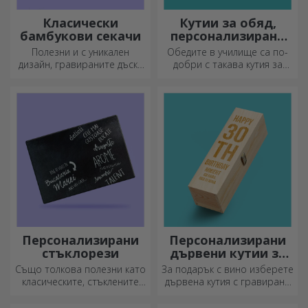
Класически
Кутии за обяд,
бамбукови секачи
персонализирани
касероли
Полезни и с уникален
Обедите в училище са по-
дизайн, гравираните дъски
добри с такава кутия за
за рязане са идеални за
храна. Персонализирайте я
най-апетитните деликатеси,
и подгответе вашето дете
приготвени в кухнята.
за нов ден!
Персонализирани
Персонализирани
стъклорези
дървени кутии за
вино
Също толкова полезни като
За подарък с вино изберете
класическите, стъклените
дървена кутия с гравирани
секачи имат уникален
специални послания.
дизайн, лесно се почистват