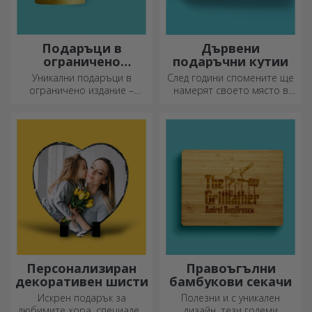
Подаръци в
Дървени
ограничено
подаръчни кутии
издание
Уникални подаръци в
След години спомените ще
ограничено издание –
намерят своето място в
специални изненади за
подаръчни кутии.
незабравими моменти
Персонализирайте ги с най-
оригиналното послание.
Персонализиран
Правоъгълни
декоративен шисти
бамбукови секачи
Искрен подарък за
Полезни и с уникален
любимите хора, специален
дизайн, тези големи