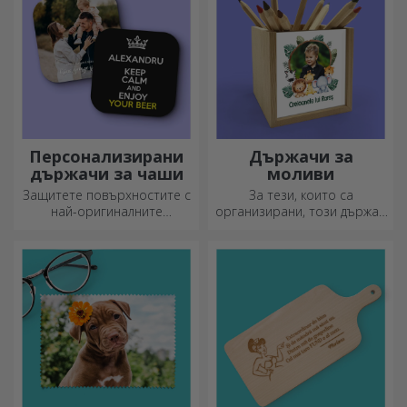
Персонализирани
Държачи за
държачи за чаши
моливи
Защитете повърхностите с
За тези, които са
най-оригиналните
организирани, този държач
подложки.
е идеалният подарък.