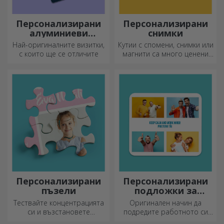
Персонализирани
Персонализирани
алуминиеви
снимки
визитни картички
Най-оригиналните визитки,
Кутии с спомени, снимки или
с които ще се отличите
магнити са много ценени
подаръци. Изберете
любимите си снимки и
подарете оригинални
подаръци.
Персонализирани
Персонализирани
пъзели
подложки за
мишка
Тествайте концентрацията
Оригинален начин да
си и възстановете
подредите работното си
изображението на
място е да