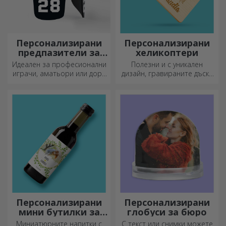
Персонализирани
Персонализирани
предпазители за
хеликоптери
футбол
Идеален за професионални
Полезни и с уникален
играчи, аматьори или дори
дизайн, гравираните дъски
деца, които обичат футбола
за рязане са идеални за
най-апетитните деликатеси,
приготвени в кухнята.
Персонализирани
Персонализирани
мини бутилки за
глобуси за бюро
вино
Миниатюрните напитки с
С текст или снимки можете