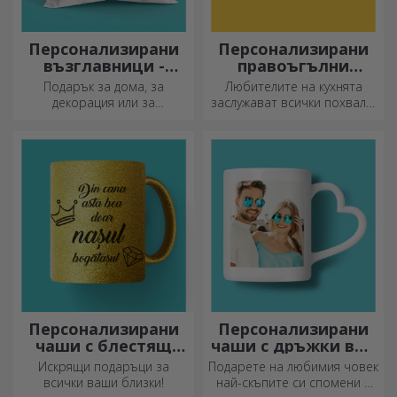
Персонализирани
Персонализирани
възглавници -
правоъгълни
голям формат
секачи с дръжки
Подарък за дома, за
Любителите на кухнята
декорация или за
заслужават всички похвали,
прегръдка,
затова вкусните ястия се
персонализираните
приготвят с най-
възглавници са идеални за
креативните ножове.
всеки повод.
Изберете подходящия!
Персонализирани
Персонализирани
чаши с блестящ
чаши с дръжки във
ефект
формата на сърце
Искрящи подаръци за
Подарете на любимия човек
всички ваши близки!
най-скъпите си спомени с