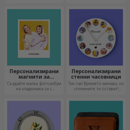
оригиналност към вашия
персонализиран дневник и
дом, да персонализират
съхранявайте всичките си
вашите картини и да
спомени наблизо.
създадат вашата собствена
история!
Персонализирани
Персонализирани
магнити за
стенни часовници
хладилник
Създайте малък фотоалбум
Тик-так! Времето минава, но
на хладилника си с
спомените ти остават!
персонализирани магнити!
Подреди моментите си в
няколко снимки и ще имаш
най-специалния часовник!