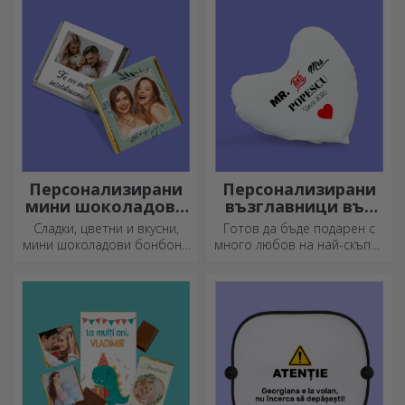
оригиналното послание.
Персонализирани
Персонализирани
мини шоколадови
възглавници във
бонбони
формата на сърце
Сладки, цветни и вкусни,
Готов да бъде подарен с
мини шоколадови бонбони
много любов на най-скъпия
могат да се предлагат в
ви човек.
комплекти или поотделно,
идеални за всеки любител
на шоколада.