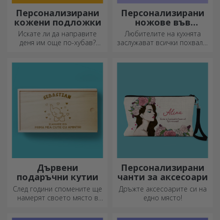
Персонализирани
Персонализирани
кожени подложки
ножове във
формата на
Искате ли да направите
Любителите на кухнята
бутилка
деня им още по-хубав?
заслужават всички похвали.
Оставете им скъп спомен с
Ножовете с форма на
помощта на подложки за
бутилка са идеални за
чаши, които лесно могат да
сервиране на готови
бъдат персонализирани.
деликатеси.
Дървени
Персонализирани
подаръчни кутии
чанти за аксесоари
След години спомените ще
Дръжте аксесоарите си на
намерят своето място в
едно място!
подаръчни кутии.
Персонализирайте ги с най-