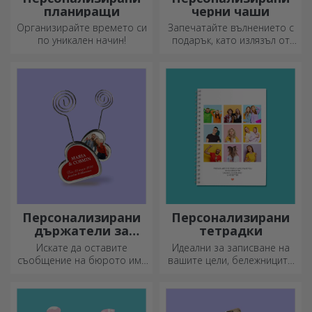
планиращи
черни чаши
Организирайте времето си
Запечатайте вълнението с
по уникален начин!
подарък, като излязъл от
приказка! Изцяло черните
чаши с изображения или
текст правят силно
впечатление на всеки,
който ги получи като
подарък.
Персонализирани
Персонализирани
държатели за
тетрадки
съобщения
Искате да оставите
Идеални за записване на
съобщение на бюрото им?
вашите цели, бележниците
Оставете им скъп спомен с
са идеални за такива
персонализирани
задачи.
държатели за съобщения.