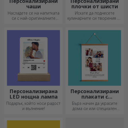
Персонализирани
Персонализирани
чаши
плочки от шисти
Насладете се на напитката
Искате да поднесете
си с най-оригиналните
кулинарните си творения по
персонализирани чаши.
наистина впечатляващ
начин? Изберете плочи от
шисти и създайте свой
собствен дизайн!
Персонализирана
Персонализирани
LED нощна лампа
плакати с
закачалки
Подарък, който носи радост
Бърз начин да украсите
и вълнение!
дома си или специален
подарък за любимите си
хора!