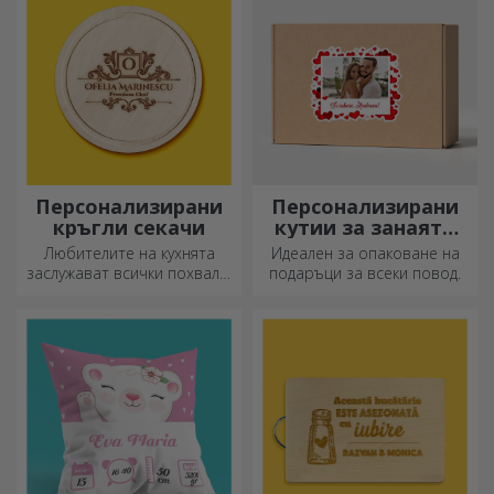
Персонализирани
Персонализирани
кръгли секачи
кутии за занаяти
със стикери
Любителите на кухнята
Идеален за опаковане на
заслужават всички похвали,
подаръци за всеки повод.
затова вкусните ястия се
приготвят с най-
креативните ножове.
Изберете подходящия!