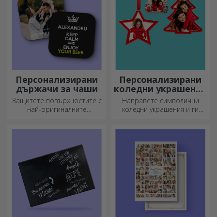
Персонализирани
Персонализирани
държачи за чаши
коледни украшения
за елха
Защитете повърхностите с
Направете символични
най-оригиналните
коледни украшения и ги
подложки.
подарете на близките си!