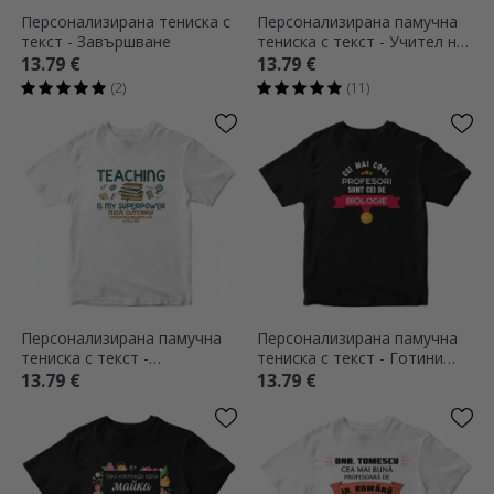
Персонализирана тениска с
Персонализирана памучна
текст - Завършване
тениска с текст - Учител на
малки супергерои
13.79 €
13.79 €
(2)
(11)
Персонализирана памучна
Персонализирана памучна
тениска с текст -
тениска с текст - Готини
Преподаването е моята
учители
13.79 €
13.79 €
суперсила