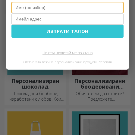
готови за тен! Кой модел
готин училищен график!
ще изберете да
персонализирате?
ИЗПРАТИ ТАЛОН
Не сега, попитай ме по-късно
Отстъпката важи за персонализирани продукти.
Условия
Персонализиран
Персонализирани
шоколад
бродерирани
шорти
Шоколадови бонбони,
Обичате ли да готвите?
изработени с любов. Кои
Предложете
ще изберете?
персонализирани престилки
с бродерия за всеки готвач!