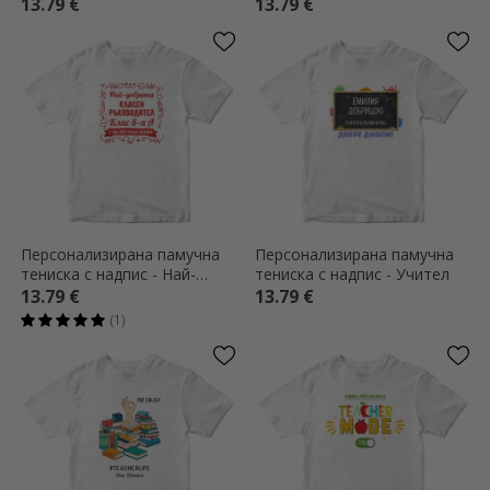
Сърце
карай да използвам
13.79 €
13.79 €
учителския си глас
Персонализирана памучна
Персонализирана памучна
тениска с надпис - Най-
тениска с надпис - Учител
добрият учител
13.79 €
13.79 €
(1)