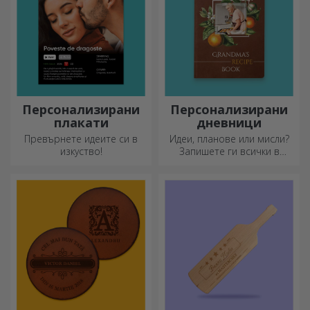
картичка.
Персонализирани
Персонализирани
плакати
дневници
Превърнете идеите си в
Идеи, планове или мисли?
изкуство!
Запишете ги всички в
персонализиран дневник и
съхранявайте всичките си
спомени наблизо.