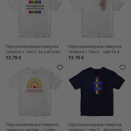
Персонализирана памучна
Персонализирана памучна
тениска с текст за учители -
тениска с текст - Цветя в
Моливи
джоба
13.79 €
13.79 €
Персонализирана памучна
Персонализирана памучна
тениска с надпис - Супер
тениска с текст - Акварелен