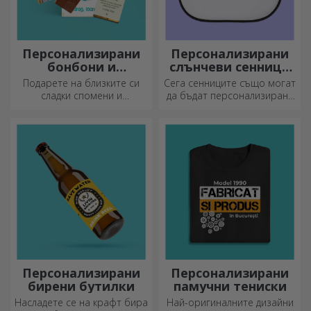
Персонализирани
Персонализирани
бонбони и
слънчеви сенници
сладкиши
за автомобили
Подарете на близките си
Сега сенниците също могат
сладки спомени и
да бъдат персонализирани
направете деня им по-
и са идеални за намаляване
красив! Изберете модела,
на топлината в колата.
който ви харесва, и им
подарете сладък
персонализиран подарък!
Персонализирани
Персонализирани
бирени бутилки
памучни тениски
Насладете се на крафт бира
Най-оригиналните дизайни