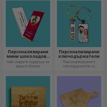
Персонализирани
Персонализирани
мини шоколадови
ключодържатели
барове
Най-сладките подаръци за
Персонализираните
вашите близки!
ключодържатели са
подарък, който винаги
можете да носите със себе
си, идеален за да им
напомняте за вас всеки ден.