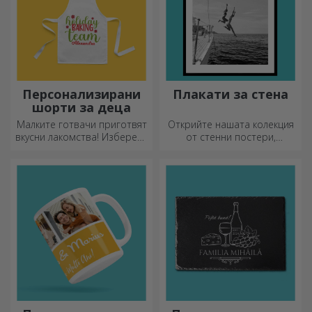
Персонализирани
Плакати за стена
шорти за деца
Малките готвачи приготвят
Открийте нашата колекция
вкусни лакомства! Изберете
от стенни постери,
престилка, която го
професионално
представя, и се
отпечатани, за да
присъединете към него в
преобразят всяко
кухнята!
пространство. Модерни
дизайни, ярки цветове и
първокласно качество –
идеални за добавяне на
индивидуалност към вашия
дом, офис или студио.