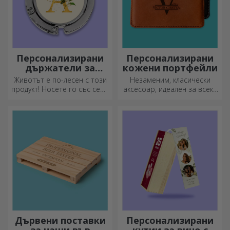
Персонализирани
Персонализирани
държатели за
кожени портфейли
чанти за маса
Животът е по-лесен с този
Незаменим, класически
продукт! Носете го със себе
аксесоар, идеален за всеки
си, където и да отидете!
мъж!
Дървени поставки
Персонализирани
за чаши във
кутии за вино с