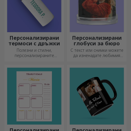
Персонализирани
Персонализирани
термоси с дръжки
глобуси за бюро
Полезни и стилни,
С текст или снимки можете
персонализираните
да изненадате любимия
термоси са идеални за
човек с специален аксесоар
наслаждаване на любимата
за офиса.
ви напитка през всеки
сезон.
Персонализирани
Персонализирани