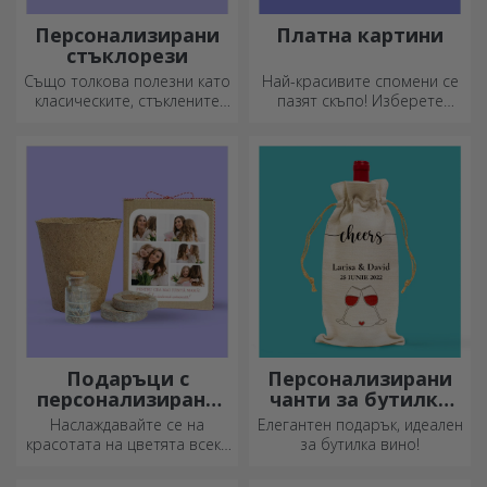
Персонализирани
Платна картини
стъклорези
Също толкова полезни като
Най-красивите спомени се
класическите, стъклените
пазят скъпо! Изберете
секачи имат уникален
подарък, който ще
дизайн, лесно се почистват
развълнува!
и съхраняват и ще придадат
индивидуален стил на
вашата кухня.
Подаръци с
Персонализирани
персонализирани
чанти за бутилки
комплекти за
вино
Наслаждавайте се на
Елегантен подарък, идеален
засаждане
красотата на цветята всеки
за бутилка вино!
ден!