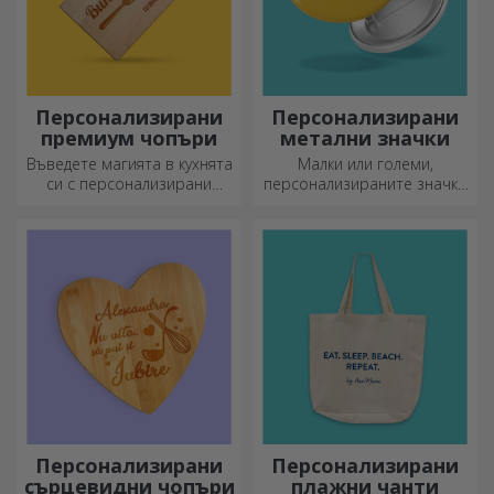
Персонализирани
Персонализирани
премиум чопъри
метални значки
Въведете магията в кухнята
Малки или големи,
си с персонализирани
персонализираните значки
ножове.
могат да бъдат малка
радост, когато са
персонализирани. Предмет,
който носи късмет, усмивки
и добро настроение!
Персонализирани
Персонализирани
сърцевидни чопъри
плажни чанти