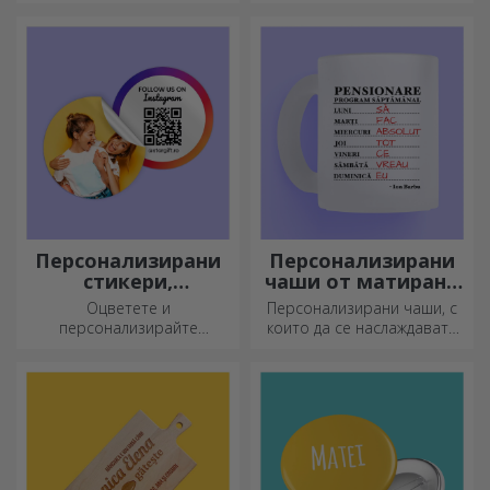
персонализирани чаши с
дръжки във формата на
сърце.
Персонализирани
Персонализирани
стикери,
чаши от матирано
самозалепващи се
стъкло
Оцветете и
Персонализирани чаши, с
етикети
персонализирайте
които да се наслаждавате
бележниците и дневниците
всеки ден!
си.