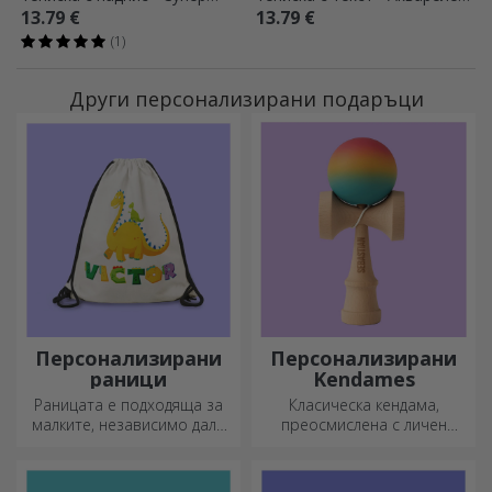
учител
молив
13.79 €
13.79 €
(1)
Други персонализирани подаръци
Персонализирани
Персонализирани
раници
Kendames
Раницата е подходяща за
Класическа кендама,
малките, независимо дали
преосмислена с личен
ходят на детска градина или
подход
започват училище.
Създайте тази, която най-