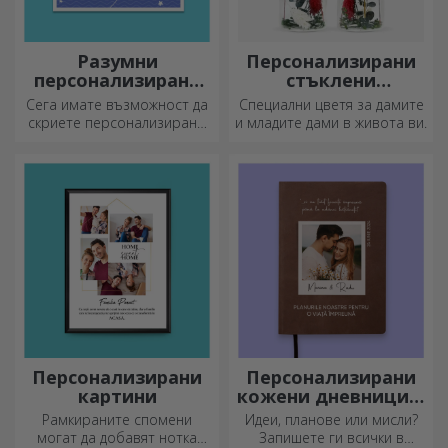
Разумни
Персонализирани
персонализирани
стъклени
поздравителни
орнаменти с
Сега имате възможност да
Специални цветя за дамите
картички и
консервирани
скриете персонализирано
и младите дами в живота ви.
картички
цветя
съобщение за вашите
близки и да ги изненадате,
независимо от повода.
Персонализирани
Персонализирани
картини
кожени дневници в
цвят
Рамкираните спомени
Идеи, планове или мисли?
могат да добавят нотка
Запишете ги всички в