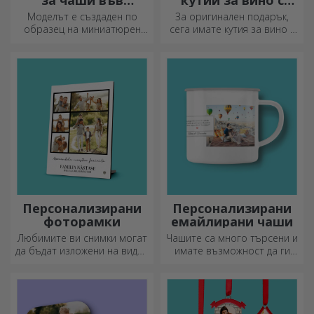
формата на палет
фотография
Моделът е създаден по
За оригинален подарък,
образец на миниатюрен
сега имате кутия за вино с
палет, използван в складове
фотографии/съобщение,
и транспорт, и предлага
идеална за изключителен
автентичен вид.
подарък!
Персонализирани
Персонализирани
фоторамки
емайлирани чаши
Любимите ви снимки могат
Чашите са много търсени и
да бъдат изложени на видно
имате възможност да ги
място – изберете
персонализирате и да ги
персонализирани
носите със себе си, където
фоторамки!
и да отидете, защото
емайлираните не се чупят.