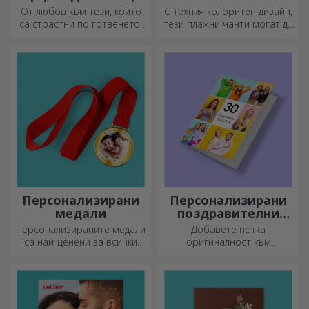
От любов към тези, които
С техния колоритен дизайн,
са страстни по готвенето,
тези плажни чанти могат да
създадохме подаръци във
бъдат идеалният подарък за
формата на сърце за най-
любим човек или, защо не,
умелите домакини.
нов аксесоар във вашата
колекция от чанти.
Персонализирани
Персонализирани
медали
поздравителни
картички и
Персонализираните медали
Добавете нотка
картички
са най-ценени за всички
оригиналност към
положени усилия.
подаръка, който искате да
Персонализирайте ги и
подарите. Допълнете
признайте заслугите им!
подаръка с
персонализирана картичка
или поздравителна