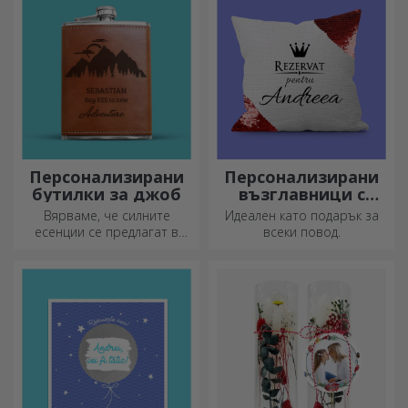
добре подхожда на вашето
дете!
Персонализирани
Персонализирани
бутилки за джоб
възглавници с
пайети
Вярваме, че силните
Идеален като подарък за
есенции се предлагат в
всеки повод.
малки бутилки. Какво ще
кажете за персонализирана
джобна бутилка?