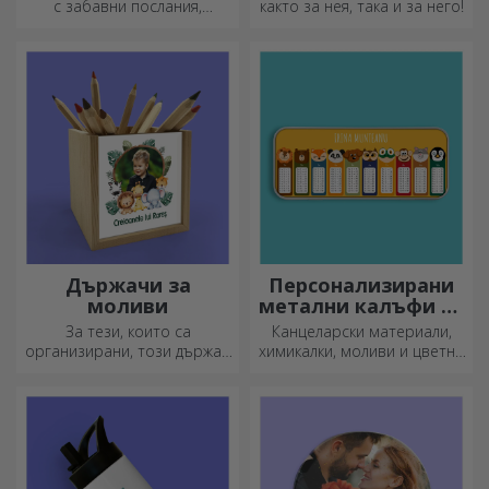
с забавни послания,
както за нея, така и за него!
картинки или дизайни,
подходящи за всеки сезон.
Държачи за
Персонализирани
моливи
метални калъфи за
моливи
За тези, които са
Канцеларски материали,
организирани, този държач
химикалки, моливи и цветни
е идеалният подарък.
маркери могат да се
съхраняват заедно в
персонализираните калъфи
за моливи на StarGift!