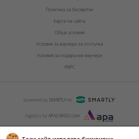
Политика за бисквитки
Карта на сайта
Общи условия
Условия за ваучери за отстъпка
Условия за подаръчни ваучери
ANPC
powered by
SMARTLY.ro
logistics by
APACARGO.com
Този сайт използва бисквитки