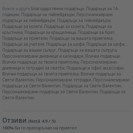
Вижте и други
Благодарствени подаръци
,
Подаръци за 14-
годишни
,
Подаръци за тийнейджъри
,
Персонализирани
подаръци за тийнейджъри
,
Подаръци за тийнейджъри
,
Подаръци за колеги
,
Подаръци за колега
,
Подаръци за
кръстника
,
Подаръци за кръщелници
,
Подаръци за брат
,
Подаръци за приятели
,
Подаръци за вашата приятелка
,
Подаръци за учителя
,
Подаръци за шефа
,
Подаръци за шефа
,
Подаръци за вашия съпруг
,
Подаръци за вашата съпруга
,
Персонализирани дневници и календари
,
Всички подаръци
,
Всички подаръци за твоята приятелка
,
Персонализирани
дневници и тетрадки за сватби
,
Подаръци и офис аксесоари
,
Всички подаръци за твоята приятелка
,
Всички подаръци за
Свети Валентин
,
Персонализирани тетрадки
,
Персонализирани
подаръци за Свети Валентин
,
Подаръци за Свети Валентин
,
Персонализирани подаръци за Свети Валентин
,
Подаръци за
Свети Валентин
.
Отзиви
(Notă
4.9
/ 5
)
100%
би го препоръчал на приятел