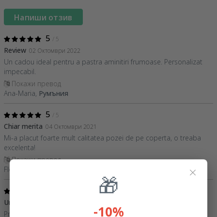
Напиши отзив
5
/ 5
Review
02 Октомври 2022
Un cadou ideal pentru a pastra aminitiri frumoase. Personalizat
impecabil.
Покажи превод
Ana-Maria,
Румъния
5
/ 5
Chiar merita
04 Октомври 2021
Mi-a placut foarte mult calitatea pozei de pe coperta, o treaba
excelenta!
Покажи превод
×
Florin,
Румъния
🎁
5
/ 5
Un cadou drăguț
24 Май 2021
-10%
Produsul este super, doar ca din păcate autocolantul după