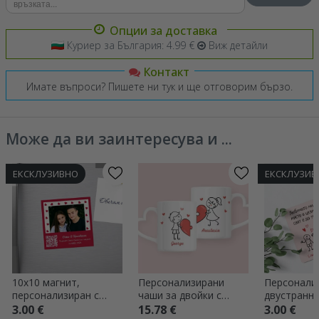
Опции за доставка
Куриер за България: 4.99 €
Виж детайли
Контакт
Имате въпроси? Пишете ни тук и ще отговорим бързо.
Може да ви заинтересува и ...
ЕКСКЛУЗИВНО
ЕКСКЛУЗИВ
10x10 магнит,
Персонализирани
Персонали
персонализиран с
чаши за двойки с
двустранн
фотография,
текст - Любов
алуминиева
3.00 €
15.78 €
3.00 €