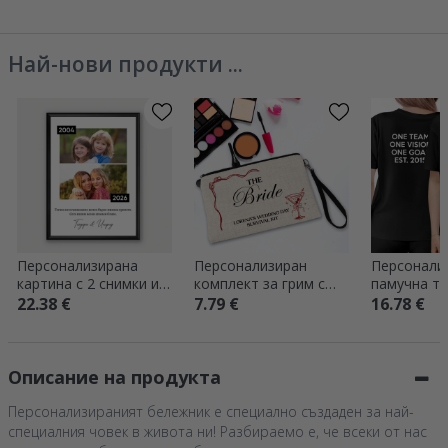
съобщение и QR код
послание и
Най-нови продукти ...
Персонализирана
Персонализиран
Персонали
картина с 2 снимки и
комплект за грим с
памучна те
послание – Тогава и
надпис – Екипът на
лого отпре
22.38 €
7.79 €
16.78 €
сега
булката
отзад
Описание на продукта
Персонализираният бележник е специално създаден за най-
специалния човек в живота ни! Разбираемо е, че всеки от нас