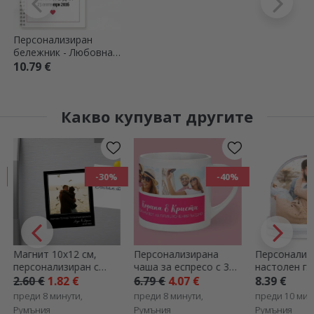
Персонализиран
бележник - Любовна
история
10.79 €
Какво купуват другите
-40%
Персонализирана
Персонализиран
Подаръчна 
чаша за еспресо с 3
настолен глобус с 2
StarGift
снимки и текст
снимки
6.79 €
4.07 €
8.39 €
1.00 €
преди 8 минути,
преди 10 минути,
преди 22 мин
Румъния
Румъния
Румъния