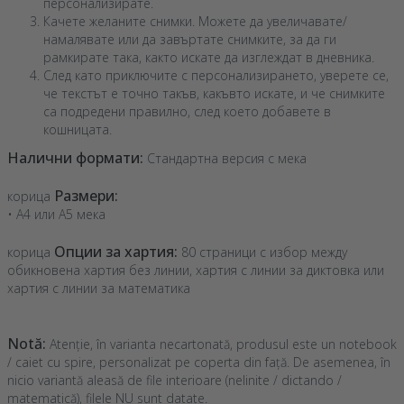
персонализирате.
Качете желаните снимки. Можете да увеличавате/
намалявате или да завъртате снимките, за да ги
рамкирате така, както искате да изглеждат в дневника.
След като приключите с персонализирането, уверете се,
че текстът е точно такъв, какъвто искате, и че снимките
са подредени правилно, след което добавете в
кошницата.
Налични формати:
Стандартна версия с мека
Размери:
корица
• A4 или A5 мека
Опции за хартия:
корица
80 страници с избор между
обикновена хартия без линии, хартия с линии за диктовка или
хартия с линии за математика
Notă:
Atenție, în varianta necartonată, produsul este un notebook
/ caiet cu spire, personalizat pe coperta din față. De asemenea, în
nicio variantă aleasă de file interioare (nelinite / dictando /
matematică), filele NU sunt datate.