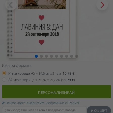
Избери формата
Мека корица A5 »
(
10.79
€
)
14,5 см x 21 см
A4 мека корица »
(
11.79
€
)
21 см x 29,7 см
ПЕРСОНАЛИЗИРАЙ
Нямате идея? Генерирайте изображение с ChatGPT
✨ ChatGPT