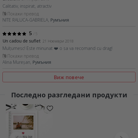
Calitativ, inspirat, atractiv
Покажи превод
NITE RALUCA-GABRIELA,
Румъния
5
/ 5
Un cadou de suflet
21 Ноември 2018
Mulțumesc! Este minunat ❤️ o sa va recomand cu drag!
Покажи превод
Alina Mureșan,
Румъния
Виж повече
Последно разгледани продукти