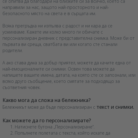
се опитва да благодари на близките си за всичко, което са
направили за нас, защото най-просторното и най-
безопасното място на света е в сърцата им.
Всяка прегръдка ни изпълва с радост и ни кара да се
усмихваме. Кажете им колко много ги обичате с
персонализиран дневник с представителна снимка. Може би от
първата ви среща, сватбата ви или когато сте станали
родители.
А ако става дума за добър приятел, можете да качите една от
най-емоционалните си снимки. Освен това можете да
напишете вашите имена, датата, на която сте се запознали, или
всяко друго съобщение, което смятате за подходящо за
съответния човек.
Какво мога да сложа на бележника?
текст и снимки.
Бележникът може да бъде персонализиран с
Как можете да го персонализирате?
Натиснете бутона „Персонализиране“.
Попълнете полетата с текста, който искате да