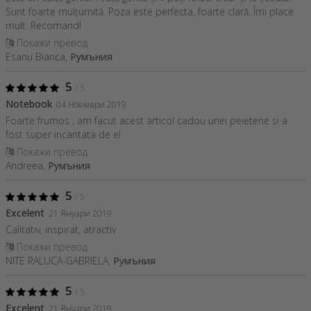
Sunt foarte mulțumită. Poza este perfecta, foarte clară. Îmi place
mult. Recomand!
Покажи превод
Esanu Bianca,
Румъния
5
/ 5
Notebook
04 Ноември 2019
Foarte frumos , am facut acest articol cadou unei peietene si a
fost super incantata de el
Покажи превод
Andreea,
Румъния
5
/ 5
Excelent
21 Януари 2019
Calitativ, inspirat, atractiv
Покажи превод
NITE RALUCA-GABRIELA,
Румъния
5
/ 5
Excelent
21 Януари 2019