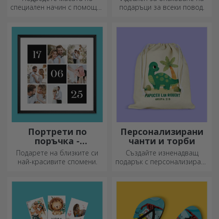
специален начин с помощта
подаръци за всеки повод.
на подложки за чинии. Те
могат да бъдат
персонализирани с
послание или името на
всеки член на масата.
Портрети по
Персонализирани
поръчка -
чанти и торби
квадратен формат
Подарете на близките си
Създайте изненадващ
най-красивите спомени.
подарък с персонализирана
чанта, уникален дизайн от
вашите снимки и послания
„Честит рожден ден“.