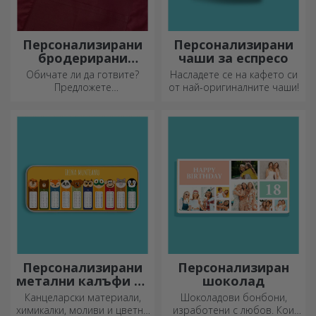
Персонализирани
Персонализирани
бродерирани
чаши за еспресо
шорти
Обичате ли да готвите?
Насладете се на кафето си
Предложете
от най-оригиналните чаши!
персонализирани престилки
с бродерия за всеки готвач!
Персонализирани
Персонализиран
метални калъфи за
шоколад
моливи
Канцеларски материали,
Шоколадови бонбони,
химикалки, моливи и цветни
изработени с любов. Кои