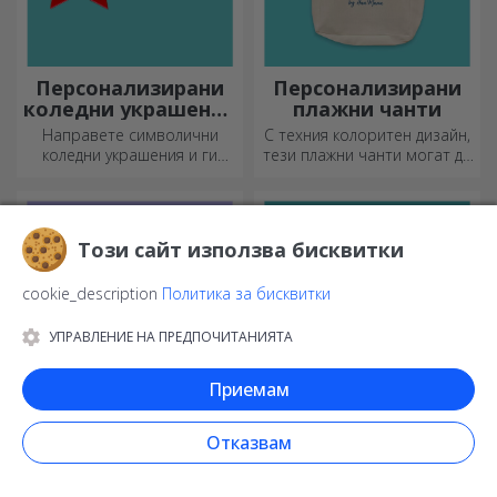
Персонализирани
Персонализирани
коледни украшения
плажни чанти
за елха
Направете символични
С техния колоритен дизайн,
коледни украшения и ги
тези плажни чанти могат да
подарете на близките си!
бъдат идеалният подарък за
любим човек или, защо не,
нов аксесоар във вашата
колекция от чанти.
Този сайт използва бисквитки
cookie_description
Политика за бисквитки
УПРАВЛЕНИЕ НА ПРЕДПОЧИТАНИЯТА
Приемам
Персонализирани
Персонализирани
Отказвам
раници
плакати
Раницата е подходяща за
Превърнете идеите си в