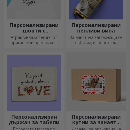
Персонализирани
Персонализирани
шорти с
пенливи вина
фотография или
Атрактивна колекция от
За наистина запомнящи се
бродерия
оригинални престилки с
събития, изберете да
бродерии или картинки са
персонализирате етикета
идеални подаръци за
на пенливо вино и се
любителите на готвенето.
насладете на момента до
краен предел!
Персонализиран
Персонализирани
държач за табели
кутии за занаяти
със стикери
Подредете масата по
Идеален за опаковане на