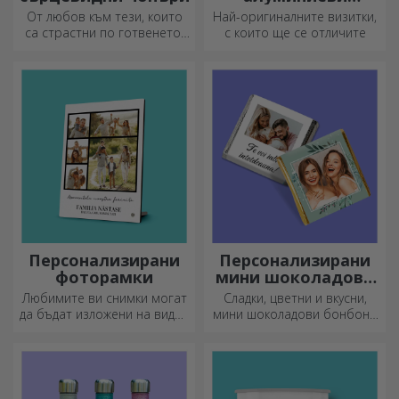
визитни картички
От любов към тези, които
Най-оригиналните визитки,
са страстни по готвенето,
с които ще се отличите
създадохме подаръци във
формата на сърце за най-
умелите домакини.
Персонализирани
Персонализирани
фоторамки
мини шоколадови
бонбони
Любимите ви снимки могат
Сладки, цветни и вкусни,
да бъдат изложени на видно
мини шоколадови бонбони
място – изберете
могат да се предлагат в
персонализирани
комплекти или поотделно,
фоторамки!
идеални за всеки любител
на шоколада.