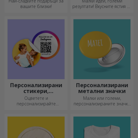
Най-сладките подаръци за
Малки идеи, големи
вашите близки!
резултати! Вкусните ястия се
приготвят с най-
креативните кухненски
ножове, изберете
подходящия!
Персонализирани
Персонализирани
стикери,
метални значки
самозалепващи се
Оцветете и
Малки или големи,
етикети
персонализирайте
персонализираните значки
бележниците и дневниците
могат да бъдат малка
си.
радост, когато са
персонализирани. Предмет,
който носи късмет, усмивки
и добро настроение!