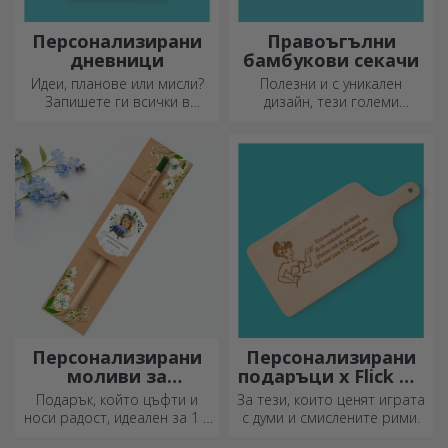
Персонализирани
Правоъгълни
дневници
бамбукови секачи
Идеи, планове или мисли?
Полезни и с уникален
Запишете ги всички в
дизайн, тези големи
персонализиран дневник и
гравирани дъски за рязане
съхранявайте всичките си
са идеални за най-
спомени наблизо.
апетитните деликатеси,
приготвени в кухнята.
Персонализирани
Персонализирани
моливи за
подаръци x Flick Mr
засаждане
Rima
Подарък, който цъфти и
За тези, които ценят играта
носи радост, идеален за 1 и
с думи и смислените рими.
8 март