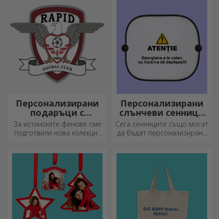
джобна бутилка?
Персонализирани
Персонализирани
подаръци с
слънчеви сенници
официална
за автомобили
За истинските фенове сме
Сега сенниците също могат
лицензия - FC Rapid
подготвили нова колекция
да бъдат персонализирани
1923 Букурещ
от официално лицензирани
и са идеални за намаляване
продукти на Rapid, в
на топлината в колата.
партньорство с бяло-
лилавия отбор.