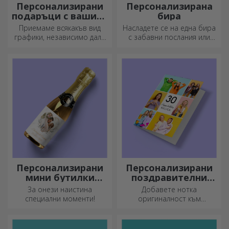
Персонализирани
Персонализирана
подаръци с вашите
бира
графики
Приемаме всякакъв вид
Насладете се на една бира
графики, независимо дали
с забавни послания или
са снимки, текст или и двете.
дизайни!
:) Сега можете да получите
подаръка, който искате!
Персонализирани
Персонализирани
мини бутилки
поздравителни
пенливо вино
картички и
За онези наистина
Добавете нотка
картички
специални моменти!
оригиналност към
подаръка, който искате да
подарите. Допълнете
подаръка с