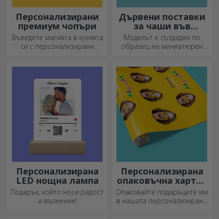
Персонализирани
Дървени поставки
премиум чопъри
за чаши във
формата на палет
Въведете магията в кухнята
Моделът е създаден по
си с персонализирани
образец на миниатюрен
ножове.
палет, използван в складове
и транспорт, и предлага
автентичен вид.
Персонализирана
Персонализирана
LED нощна лампа
опаковъчна хартия
за подаръци
Подарък, който носи радост
Опаковайте подаръците им
и вълнение!
в нашата персонализирана
хартия, така че дори да не
искат да ги отворят.