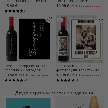
вино с послание - Честит
текст - Наздраве за
рожден ден
15.98 €
13.98 €
/ 2 EUR само етикет
(1)
Персонализирано вино с
Персонализирано вино с
послание - Благодаря!
фотография и текст - Бяло
Честита Нова Година
13.98 €
13.98 €
/ 2 EUR само етикет
/ 2 EUR само етикет
(3)
(1)
Други персонализирани подаръци