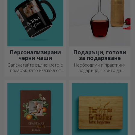
Персонализирани
Подаръци, готови
черни чаши
за подаряване
Запечатайте вълнението с
Необходими и практични
подарък, като излязъл от
подаръци, с които да
приказка! Изцяло черните
изненадате близките си!
чаши с изображения или
Изберете първокласни
текст правят силно
подаръци с бърза доставка,
впечатление на всеки,
независимо от повода!
който ги получи като
подарък.