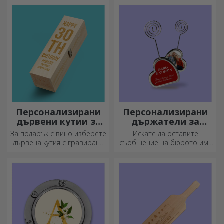
Персонализирани
Персонализирани
дървени кутии за
държатели за
вино
съобщения
За подарък с вино изберете
Искате да оставите
дървена кутия с гравирани
съобщение на бюрото им?
специални послания.
Оставете им скъп спомен с
персонализирани
държатели за съобщения.