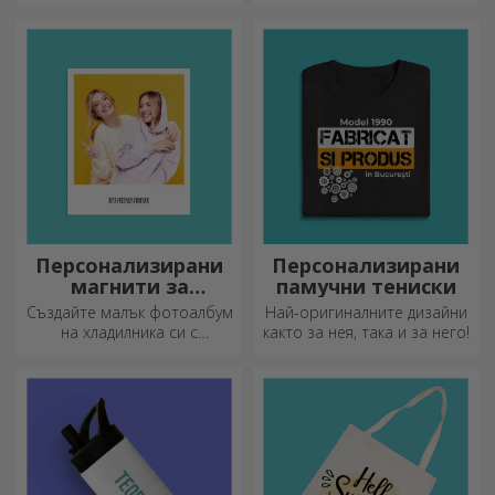
любов и емоция, когато са
персонализирани.
Персонализирани
Персонализирани
магнити за
памучни тениски
хладилник
Създайте малък фотоалбум
Най-оригиналните дизайни
на хладилника си с
както за нея, така и за него!
персонализирани магнити!