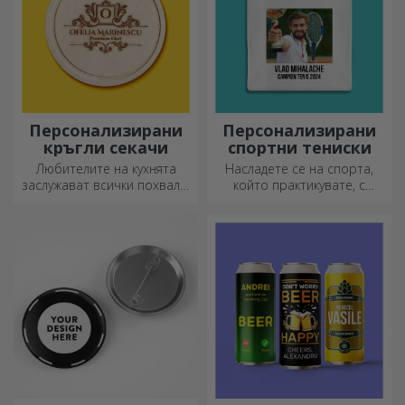
Персонализирани
Персонализирани
кръгли секачи
спортни тениски
Любителите на кухнята
Насладете се на спорта,
заслужават всички похвали,
който практикувате, с
затова вкусните ястия се
персонализирана тениска с
приготвят с най-
вашето име или снимка – тя
креативните ножове.
може да се превърне във
Изберете подходящия!
вашата любима!