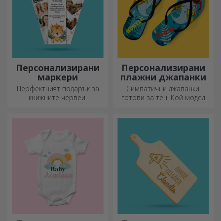
Персонализирани
Персонализирани
маркери
плажни джапанки
Перфектният подарък за
Симпатични джапанки,
книжните червеи.
готови за тен! Кой модел
ще изберете да
персонализирате?