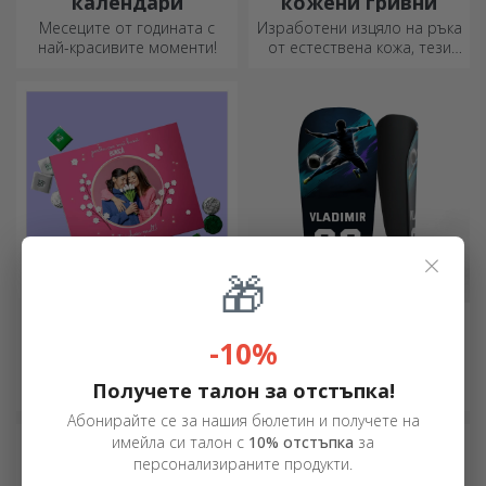
календари
кожени гривни
Месеците от годината с
Изработени изцяло на ръка
най-красивите моменти!
от естествена кожа, тези
персонализирани гривни са
подходящи както за него,
така и за нея.
×
🎁
Персонализирани
Персонализирани
кутии за бонбони
предпазители за
-10%
футбол
Подарете на близките си
Идеален за професионални
Получете талон за отстъпка!
сладки спомени в кутии с
играчи, аматьори или дори
вкусни бонбони!
деца, които обичат футбола
Абонирайте се за нашия бюлетин и получете на
имейла си талон с
10% отстъпка
за
персонализираните продукти.