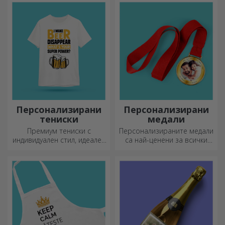
Персонализирани
Персонализирани
тениски
медали
Премиум тениски с
Персонализираните медали
индивидуален стил, идеален
са най-ценени за всички
подарък за вашите близки.
положени усилия.
Персонализиране на
Персонализирайте ги и
памучни или спортни
признайте заслугите им!
модели, изберете
подходящия!