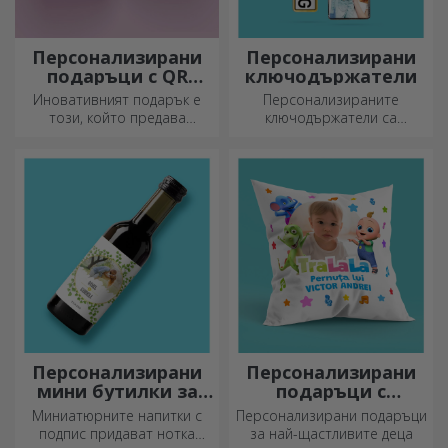
Персонализирани
Персонализирани
подаръци с QR
ключодържатели
кодове
Иновативният подарък е
Персонализираните
този, който предава
ключодържатели са
послание. Изберете такива
подарък, който винаги
с QR код и добавен линк, за
можете да носите със себе
да предизвикате най-
си, идеален за да им
уникални реакции!
напомняте за вас всеки ден.
Персонализирани
Персонализирани
мини бутилки за
подаръци с
вино
официална
Миниатюрните напитки с
Персонализирани подаръци
лицензия - TraLaLa
подпис придават нотка
за най-щастливите деца