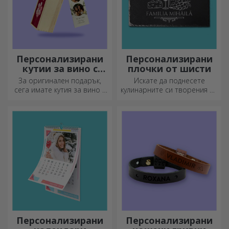
Персонализирани
Персонализирани
кутии за вино с
плочки от шисти
фотография
За оригинален подарък,
Искате да поднесете
сега имате кутия за вино с
кулинарните си творения по
фотографии/съобщение,
наистина впечатляващ
идеална за изключителен
начин? Изберете плочи от
подарък!
шисти и създайте свой
собствен дизайн!
Персонализирани
Персонализирани