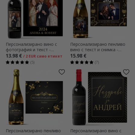
Персонализирано вино с
Персонализирано пенливо
фотография и текст -
вино с текст и снимка -
Честита Нова година
Честит рожден ден! 2024
13.98 €
15.98 €
/ 2 EUR само етикет
(5)
(7)
Персонализирано пенливо
Персонализирано вино с