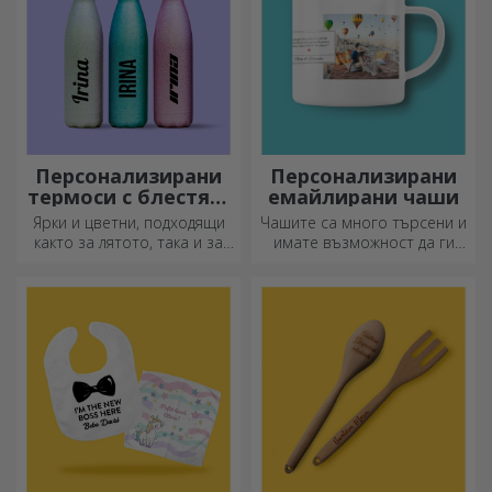
Персонализирани
Персонализирани
термоси с блестящ
емайлирани чаши
дизайн
Ярки и цветни, подходящи
Чашите са много търсени и
както за лятото, така и за
имате възможност да ги
зимата, термосите са лесни
персонализирате и да ги
за персонализиране и
носите със себе си, където
можете да ги носите
и да отидете, защото
навсякъде с вас!
емайлираните не се чупят.