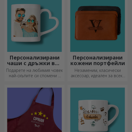
персонализирана картичка
или поздравителна
картичка.
Персонализирани
Персонализирани
чаши с дръжки във
кожени портфейли
формата на сърце
Подарете на любимия човек
Незаменим, класически
най-скъпите си спомени с
аксесоар, идеален за всеки
персонализирани чаши с
мъж!
дръжки във формата на
сърце.