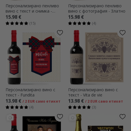
Персонализирано пенливо
Персонализирано пенливо
вино с текст и снимка -
вино с фотография - Златно
Искри от радост
15.98 €
15.98 €
(15)
(4)
Персонализирано вино с
Персонализирано вино с
текст - Fundita
текст - Vita de vie
13.98 €
13.98 €
/ 2 EUR само етикет
/ 2 EUR само етикет
(4)
(3)