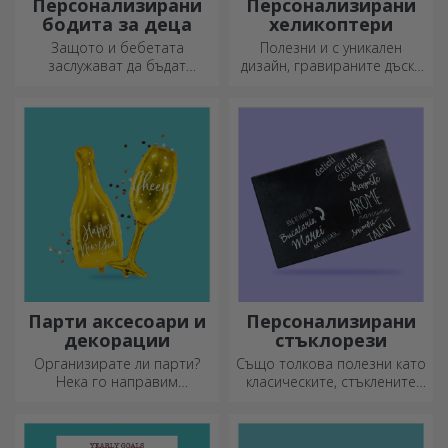
Персонализирани
Персонализирани
бодита за деца
хеликоптери
Защото и бебетата
Полезни и с уникален
заслужават да бъдат
дизайн, гравираните дъски
модерни!
за рязане са идеални за
най-апетитните деликатеси,
приготвени в кухнята.
Парти аксесоари и
Персонализирани
декорации
стъклорези
Организирате ли парти?
Също толкова полезни като
Нека го направим
класическите, стъклените
специално! Аксесоарите и
секачи имат уникален
декорациите за партита са
дизайн, лесно се почистват
създадени, за да оживят
и съхраняват и ще придадат