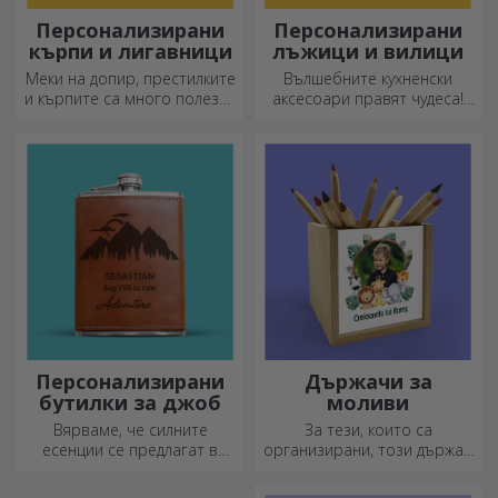
Персонализирани
Персонализирани
кърпи и лигавници
лъжици и вилици
Меки на допир, престилките
Вълшебните кухненски
и кърпите са много полезни
аксесоари правят чудеса!
и идеални за носене
Вилиците и лъжиците са
навсякъде!
чудесен екип за най-
сложните рецепти.
Персонализирани
Държачи за
бутилки за джоб
моливи
Вярваме, че силните
За тези, които са
есенции се предлагат в
организирани, този държач
малки бутилки. Какво ще
е идеалният подарък.
кажете за персонализирана