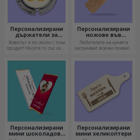
Персонализирани
Персонализирани
държатели за
ножове във
чанти за маса
формата на
Животът е по-лесен с този
Любителите на кухнята
бутилка
продукт! Носете го със себе
заслужават всички похвали.
си, където и да отидете!
Ножовете с форма на
бутилка са идеални за
сервиране на готови
деликатеси.
Персонализирани
Персонализирани
мини шоколадови
мини хеликоптери
барове