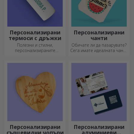
Персонализирани
Персонализирани
термоси с дръжки
чанти
Полезни и стилни,
Обичате ли да пазарувате?
персонализираните
Сега имате идеалната чанта
термоси са идеални за
за малки покупки,
наслаждаване на любимата
просторна и много шик.
ви напитка през всеки
сезон.
Персонализирани
Персонализирани
сърцевидни чопъри
алуминиеви