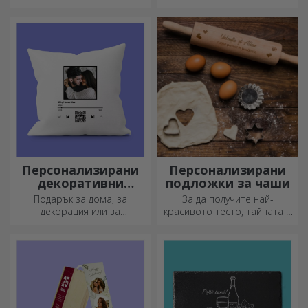
маркери могат да се
ще изберете?
съхраняват заедно в
персонализираните калъфи
за моливи на StarGift!
Персонализирани
Персонализирани
декоративни
подложки за чаши
възглавници
Подарък за дома, за
За да получите най-
декорация или за
красивото тесто, тайната е
прегръдка,
да имате в арсенала си
персонализираните
нашите магически точилки.
възглавници са идеални за
Пайовете ще станат
всеки повод.
божествено вкусни!