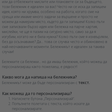
или да отбележите мислите или плановете си за бъдещето,
този бележник е идеален за вас! Често ни се иска да запишем
идея, която ни хрумва, особено на работа, когато сме на
среща или имаме много задачи за вършене и просто не
можем да намерим място, където да ги запишем! Колко пъти
сме записвали бързо идея или бележка на парче хартия,
мислейки, че ще я пазим на сигурно място, само за да я
изгубим, когато ни е била нужна? Колко пъти сме я изхвърляли,
без да осъзнаваме? Да... това се случва често и обикновено в
най-неочакваните моменти. Бележникът е идеален за такива
случаи!
Бележките са бележки... но да имаш бележник, който можеш да
персонализираш както пожелаеш, е рядкост!
Какво мога да напиша на бележника?
текст.
Бележникът може да бъде персонализиран с
Как можеш да го персонализираш?
Натиснете бутона „Персонализирай“.
Попълнете полетата с текста, който искате да
персонализирате.