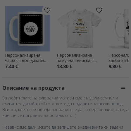
Персонализирана
Персонализирана
Персонали
чаша с твоя дизайн
памучна тениска с
халба за б
от двете страни
надпис – „Nasa
надпис – „
7.40 €
13.80 €
9.80 €
bogatasa“
Описание на продукта
За любителите на флорални мотиви сме създали семпъл и
елегантен дизайн, който можете да подарите за всеки повод.
Всичко, което трябва да направите, е да го персонализирате, а
ние ще се погрижим за останалото. :)
Независимо дали искате да запишете ежедневните си задачи