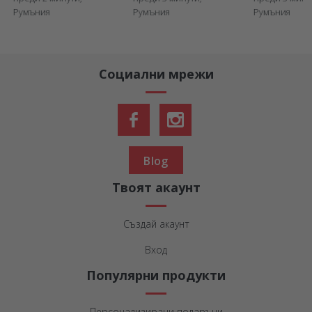
Румъния
Румъния
Румъния
Социални мрежи
Blog
Твоят акаунт
Създай акаунт
Вход
Популярни продукти
Персонализирани подаръци