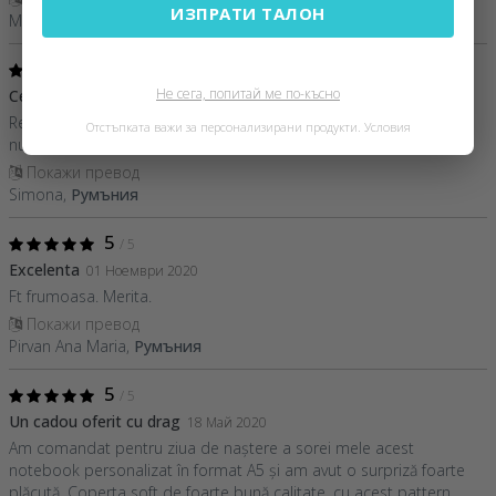
ИЗПРАТИ ТАЛОН
Monica,
Румъния
5
/ 5
Не сега, попитай ме по-късно
Cel mai inspirat cadou
05 Декември 2020
Recomand acest cadou pentru toți cei care iubesc să scrie și nu
Отстъпката важи за персонализирани продукти.
Условия
numai, este util pentru diverse însemnări!
Покажи превод
Simona,
Румъния
5
/ 5
Excelenta
01 Ноември 2020
Ft frumoasa. Merita.
Покажи превод
Pirvan Ana Maria,
Румъния
5
/ 5
Un cadou oferit cu drag
18 Май 2020
Am comandat pentru ziua de naștere a sorei mele acest
notebook personalizat în format A5 și am avut o surpriză foarte
plăcută. Coperta soft de foarte bună calitate, cu acest pattern