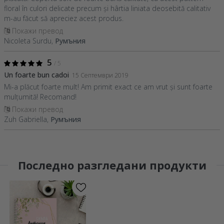
floral în culori delicate precum și hârtia liniata deosebită calitativ
m-au făcut să apreciez acest produs.
Покажи превод
Nicoleta Surdu,
Румъния
5
/ 5
Un foarte bun cadoi
15 Септември 2019
Mi-a plăcut foarte mult! Am primit exact ce am vrut și sunt foarte
mulțumită! Recomand!
Покажи превод
Zuh Gabriella,
Румъния
Последно разгледани продукти