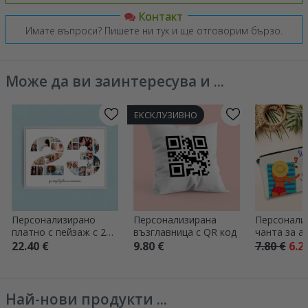
Контакт
Имате въпроси? Пишете ни тук и ще отговорим бързо.
Може да ви заинтересува и ...
ЕКСКЛУЗИВНО
Персонализирано
Персонализирана
Персонали
платно с пейзаж с 25
възглавница с QR код
чанта за а
снимки, модел номер
текст - На
22.40 €
9.80 €
7.80 €
6.2
23 и текстово
съобщение
Най-нови продукти ...