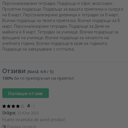
Персонализирани тетрадки
,
Подаръци и офис аксесоари
,
Пролетни подаръци
,
Подаръци за вашата приятелка и съпруга
на 8 март
,
Персонализирани дневници и тетрадки за 8 март
,
Всички подаръци за твоята приятелка
,
Всички подаръци за 8
март
,
Персонализирани тетрадки
,
Подаръци за Деня на
майката и 8 март
,
Тетрадки за училище
,
Всички подаръци за
връщане на училище
,
Всички подаръци за началото на
учебната година
,
Всички подаръци в края на годината
,
Подаръци за завършване с отстъпка
.
Отзиви
(Notă
4.9
/ 5
)
100%
би го препоръчал на приятел
Напиши отзив
4
/ 5
Drăguț
22 Юли 2023
Foarte incantata de acest produs!
Покажи превод