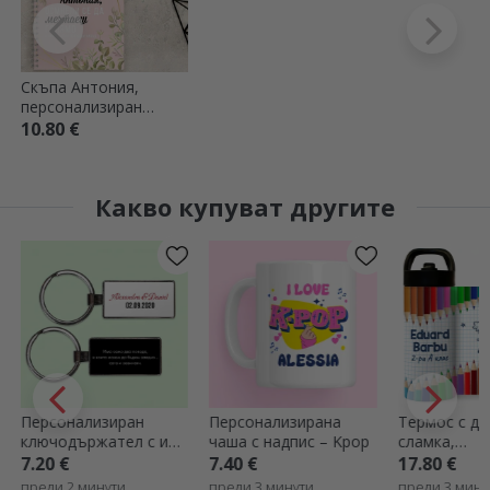
Скъпа Антония,
персонализиран
бележник с флорални
10.80 €
мотиви
Какво купуват другите
Персонализиран
Персонализирана
Термос с др
ключодържател с име
чаша с надпис – Kpop
сламка,
и послание
персонализи
7.20 €
7.40 €
17.80 €
- Цветни мо
преди 2 минути,
преди 3 минути,
преди 3 мину