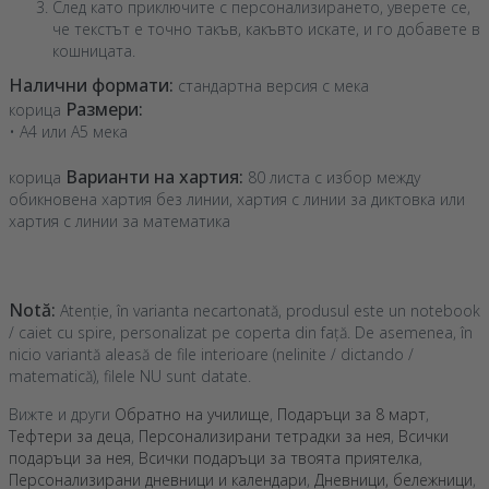
След като приключите с персонализирането, уверете се,
че текстът е точно такъв, какъвто искате, и го добавете в
кошницата.
Налични формати:
стандартна версия с мека
Размери:
корица
• A4 или A5 мека
Варианти на хартия:
корица
80 листа с избор между
обикновена хартия без линии, хартия с линии за диктовка или
хартия с линии за математика
Notă:
Atenție, în varianta necartonată, produsul este un notebook
/ caiet cu spire, personalizat pe coperta din față. De asemenea, în
nicio variantă aleasă de file interioare (nelinite / dictando /
matematică), filele NU sunt datate.
Вижте и други
Обратно на училище
,
Подаръци за 8 март
,
Тефтери за деца
,
Персонализирани тетрадки за нея
,
Всички
подаръци за нея
,
Всички подаръци за твоята приятелка
,
Персонализирани дневници и календари
,
Дневници, бележници
,