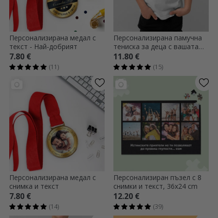
Персонализирана медал с
Персонализирана памучна
текст - Най-добрият
тениска за деца с вашата
портретна графика
7.80 €
11.80 €
(11)
(15)
Персонализирана медал с
Персонализиран пъзел с 8
снимка и текст
снимки и текст, 36x24 cm
7.80 €
12.20 €
(14)
(39)