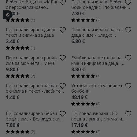
Персонализирана памучна
Персонализирана кърпа с
тениска за деца с ваш
текст за деца - Сладко
собствен графичен дизайн
еднорогче
11.80 €
5.80 €
(3)
(1)