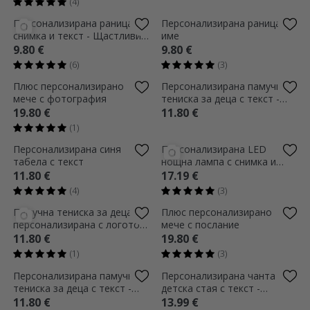
(6)
(2)
Персонализиран пъзел с 4
Персонализирано бебешко
снимки и текст, 28x19 cm -
боди с надпис - Papion
Вашите най-скъпи спомени
10.20 €
7.80 €
(7)
(1)
Персонализирана памучна
Персонализирана раница с
тениска за деца с текст -
снимка и име - Rainbow
Футбол
11.80 €
9.80 €
(4)
(2)
Персонализирана памучна
Персонализирана памучна
тениска за деца с вашата
тениска за деца с квадратна
графика на пейзаж
снимка и текст
11.80 €
11.80 €
(2)
Персонализиран календар-
Персонализирана значка с
плакат с 5 снимки и текст -
текст - Панда
Бебе
5.80 €
1.80 €
(5)
(1)
Персонализирана значка с
Персонализирано бебешко
име - Цветен дизайн с цветя
боди с вашия собствен
квадратен графичен дизайн
1.80 €
7.80 €