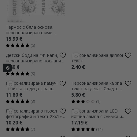
Термос с бяла основа,
Персонализирано бебешко
персонализиран с име -
боди с послание -
Футбол
Великденски подарък,
15.99 €
7.80 €
Момченце
(5)
(5)
Детски боди на ФК Рапид с
Персонализирана диплома с
персонализирано послание
текст
- 100% Рапидист
7.80 €
2.40 €
(3)