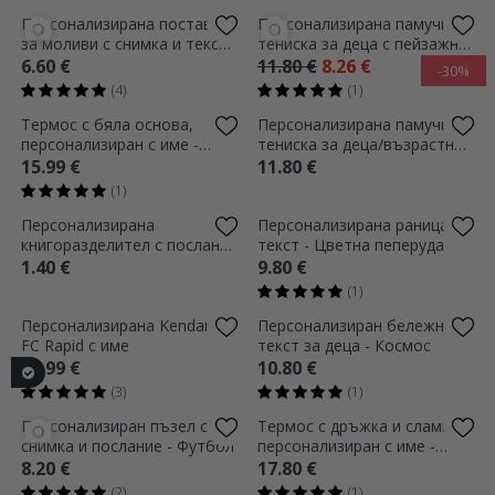
(1)
(6)
Персонализирана
Персонализирана калъфка
книгоразделител с послание
за моливи с снимка и текст -
и име за деца - Животни
Еднорог
1.40 €
9.80 €
(1)
(5)
Персонализирана памучна
Персонализирана кърпа с
тениска за деца с текст -
снимка и текст за деца -
Kendama Football
Кола
11.80 €
5.80 €
(1)
(1)
Термос с дръжка и сламка,
Персонализирана значка с
персонализиран с име -
текст - Горд да бъда
Rainbow
румънец
17.80 €
14.24 €
1.80 €
-20%
Персонализирана средна
Персонализирана
чанта с име - Малко момиче
опаковъчна хартия за
подаръци с текст - Деца
13.99 €
6.00 €
3.60 €
-40%
(1)
Персонализиран пъзел с 13
Персонализирана
снимки
възглавница с име и QR код
- Слушайте песента TraLaLa
8.20 €
11.80 €