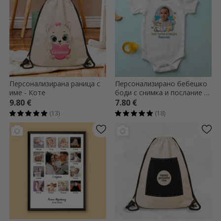
Персонализирана раница с
Персонализирано бебешко
име - Коте
боди с снимка и послание -
Моят първи Великден
9.80 €
7.80 €
(13)
(18)