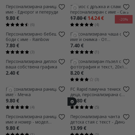
Персонализирана диплома с
Персонализирана чаша за
текст и снимка за деца
деца с име - Сладко
животно
2.40 €
6.80 €
(1)