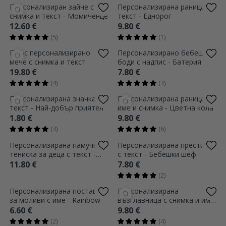
Персонализирано пъзел с
Персонализирана LED
фотография и текст 28x19
нощна лампа с снимка и
cm - Семейство
текст - Бебе
10.20 €
17.19 €
(7)
(14)
Бебешко боди на ФК Рапид
Персонализирано бебешко
с персонализирано
боди с надпис - по желание
послание – Рапидист от
на клиента
7.80 €
7.80 €
ранна възраст
(5)
(2)