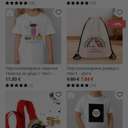
(28)
(39)
-20%
Персонализирана памучна
Персонализирана раница с
тениска за деца с текст -
текст - Дъга
Graduate pencil
11.80 €
9.80 €
7.84 €
(5)
(24)