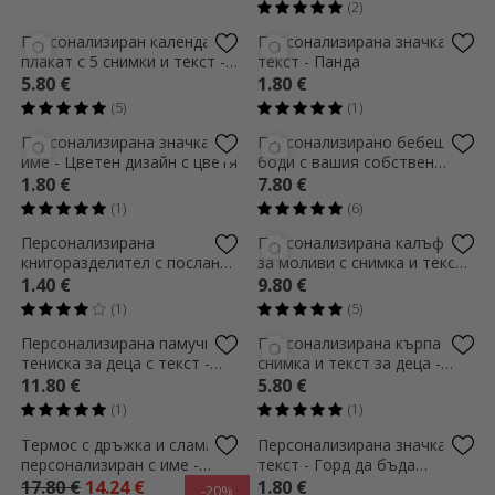
Персонализирана значка с
Персонализирана раница с
текст - Най-добър приятел
име и снимка - Цветна кола
1.80 €
9.80 €
(3)
(6)
Персонализирана памучна
Персонализирана престилка
тениска за деца с текст -
с текст - Бебешки шеф
Absolventa
11.80 €
7.80 €
(2)
Персонализирана поставка
Персонализирана
за моливи с име - Rainbow
възглавница с снимка и име
- Lego
6.60 €
9.80 €
(2)
(4)
Персонализирана раница с
Термос с дръжка и сламка,
име - Еднорог и пеперуди
персонализиран с име - Cars
9.80 €
17.80 €
14.24 €
-20%
(6)
(4)
Персонализирано бебешко
Персонализирана чаша с
боди с име - Rainbow
име и снимка - От
Великденския заек
7.80 €
7.40 €