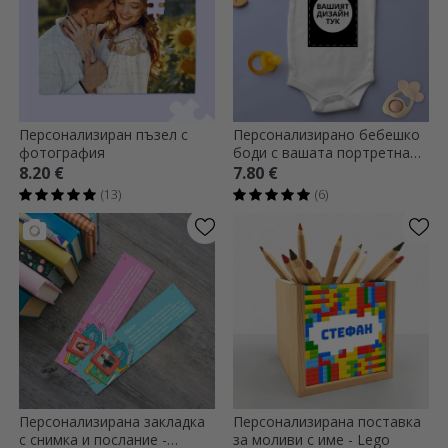
Персонализиран пъзел с
Персонализирано бебешко
фотография
боди с вашата портретна
графика
8.20 €
7.80 €
(13)
(6)
Персонализирана закладка
Персонализирана поставка
с снимка и послание -
за моливи с име - Lego