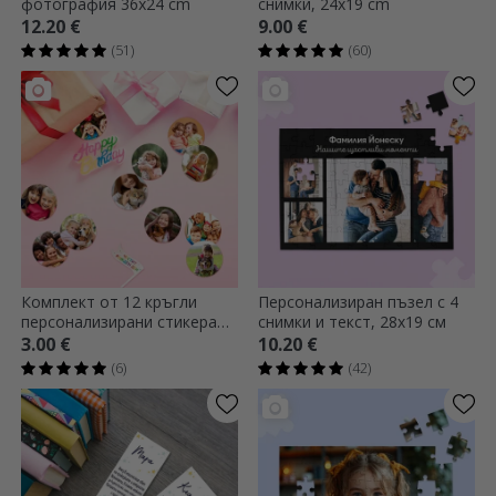
фотография 36x24 cm
снимки, 24x19 cm
12.20 €
9.00 €
(51)
(60)
Комплект от 12 кръгли
Персонализиран пъзел с 4
персонализирани стикера
снимки и текст, 28x19 см
(самозалепващи се етикети)
3.00 €
10.20 €
с фотографии
(6)
(42)