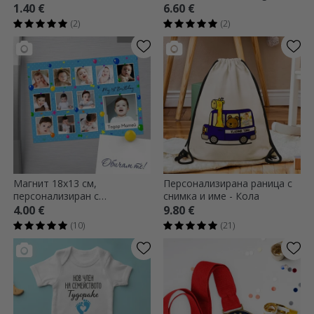
Вашата история
1.40 €
6.60 €
(2)
(2)
Магнит 18x13 см,
Персонализирана раница с
персонализиран с
снимка и име - Кола
фотографии и текст - Моят
4.00 €
9.80 €
първи рожден ден
(10)
(21)