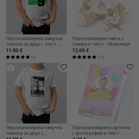
Персонализирана памучна
Персонализиран зайче с
тениска за деца с текст -
снимка и текст - Момченце
Футбол
11.80 €
12.60 €
(4)
(11)
Персонализирана памучна
Персонализирана картичка
тениска за деца с
с фотографии и текст -
портретна снимка
Честит рожден ден, деца!