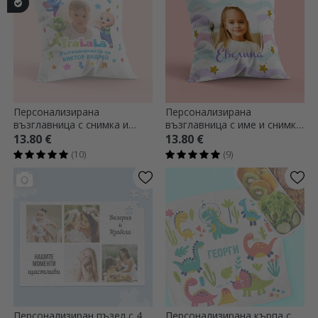
Персонализирана
Персонализирана
възглавница с снимка и
възглавница с име и снимка,
послание - TraLaLa
голям размер - Rainbow
13.80 €
13.80 €
(10)
(9)
Персонализиран пъзел с 4
Персонализирана кърпа с