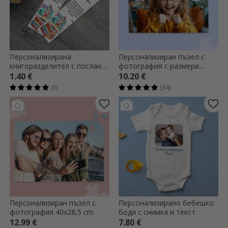
Персонализирана
Персонализиран пъзел с
книгоразделител с послание
фотография с размери
- Магичният свят на
28x19 cm
1.40 €
10.20 €
историите
(6)
(34)
Персонализиран пъзел с
Персонализирано бебешко
фотография 40x28,5 cm
боди с снимка и текст
12.99 €
7.80 €