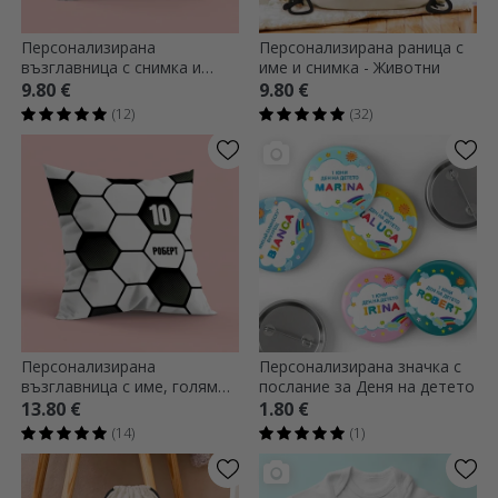
Персонализирана
Персонализирана раница с
възглавница с снимка и
име и снимка - Животни
текст - Честит рожден ден
9.80 €
9.80 €
(12)
(32)
Персонализирана
Персонализирана значка с
възглавница с име, голям
послание за Деня на детето
размер - Футбол
13.80 €
1.80 €
(14)
(1)