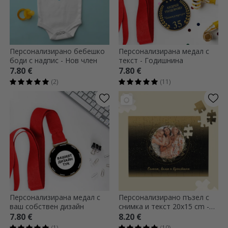
Персонализирано бебешко
Персонализирана медал с
боди с надпис - Нов член
текст - Годишнина
7.80 €
7.80 €
(2)
(11)
Персонализирана медал с
Персонализирано пъзел с
ваш собствен дизайн
снимка и текст 20x15 cm -
Златна рамка
7.80 €
8.20 €
(1)
(10)