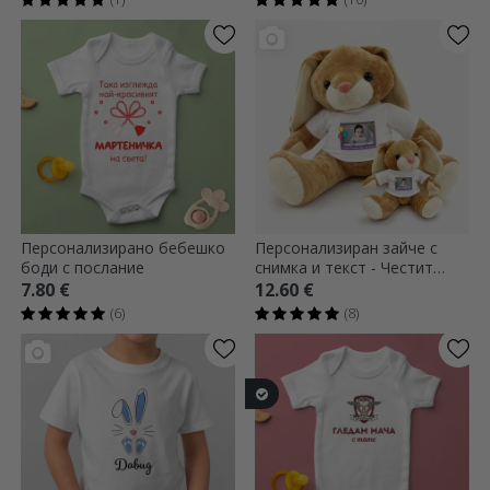
Персонализирано бебешко
Персонализиран зайче с
боди с послание
снимка и текст - Честит
рожден ден, малчо!
7.80 €
12.60 €
(6)
(8)