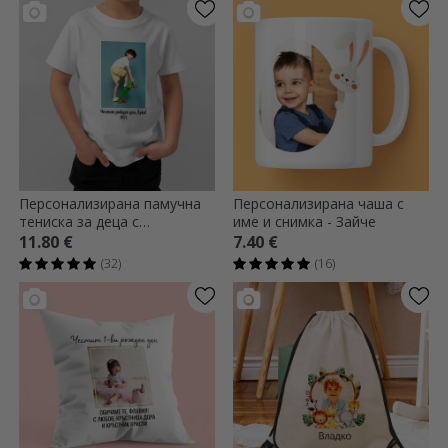
Персонализирана памучна
Персонализирана чаша с
тениска за деца с
име и снимка - Зайче
портретна снимка и текст
11.80 €
7.40 €
(32)
(16)