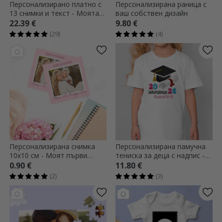
Персонализирано платно с
Персонализирана раница с
13 снимки и текст - Моята
ваш собствен дизайн
първа година
22.39 €
9.80 €
(29)
(4)
Персонализирана снимка
Персонализирана памучна
10x10 см - Моят първи
тениска за деца с надпис -
рожден ден
Абитуриент
0.90 €
11.80 €
(2)
(3)