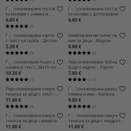
Персонализирана раница с
Емайлирана метална чаша с
име за момчета - Мече
име и инициал за деца -
Динозавър
9.80 €
8.80 €
(2)
(7)
Персонализирана закладка
Устройство за улавяне на
с снимка и текст - Любител
бонбони
на книгите
1.40 €
48.19 €
(8)
Персонализирано бебешко
Персонализирана LED
боди с име - Великденски
нощна лампа с снимка и
заек
текст - Бебе момиче
7.80 €
17.19 €
(2)
(2)
Персонализиран зайче с
Персонализирана раница с
снимка и текст - Момиченце
текст - Еднорог
12.60 €
9.80 €
(5)
(1)
Плюс персонализирано
Персонализирано бебешко
мече с снимка и текст
боди с надпис - Батерия
19.80 €
7.80 €
(4)
(3)