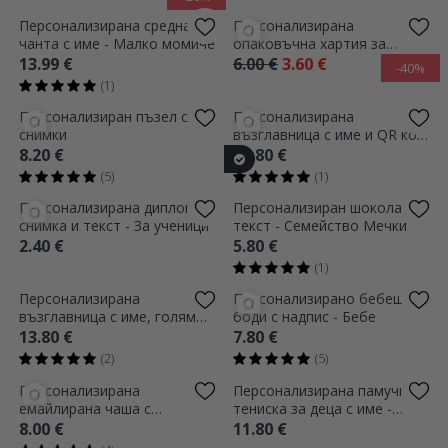
(3)
(1)
Персонализирана диплома с
Персонализиран пъзел с
ваша собствена графика
фотография и текст, 20x15
см - Сърце
2.40 €
8.20 €
(3)
Персонализирана раница с
FC Rapid памучна тениска за
име - Мечка
деца, персонализирана с
име
9.80 €
11.80 €
(4)
(5)
Персонализирана раница с
Персонализирана чанта за
име и номер - модел
детска стая с текст - Дино
футбол
9.80 €
13.99 €
(1)
(5)
Персонализирана поставка
Персонализирана поставка
за моливи с снимка и
за моливи с фотография
послание
6.60 €
6.60 €
(2)
Персонализирана картичка
Емайлирана метална чаша с
с текст на гърба - Детски
име за деца - Морски
рожден ден
приятели
2.20 €
8.80 €