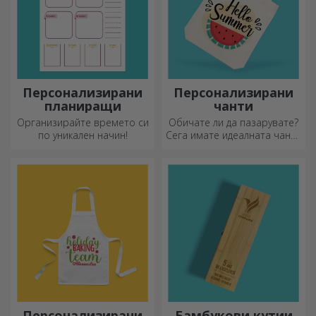
Персонализирани
Персонализирани
планиращи
чанти
Организирайте времето си
Обичате ли да пазарувате?
по уникален начин!
Сега имате идеалната чанта
за малки покупки,
просторна и много шик.
Персонализирани
Бамбукови кутии