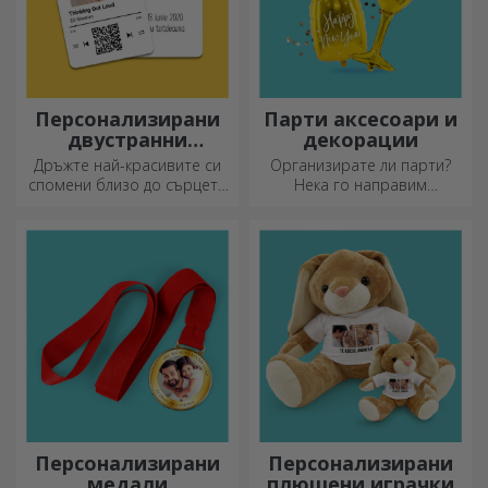
Персонализирани
Парти аксесоари и
двустранни
декорации
алуминиеви карти
Дръжте най-красивите си
Организирате ли парти?
спомени близо до сърцето
Нека го направим
си, заедно с любимите си
специално! Аксесоарите и
хора.
декорациите за партита са
създадени, за да оживят
атмосферата.
Персонализирани
Персонализирани
медали
плюшени играчки