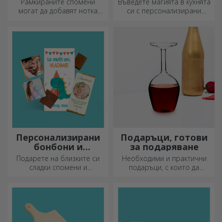
Рамкираните спомени
Въведете магията в кухнята
могат да добавят нотка
си с персонализирани
оригиналност към вашия
ножове.
дом, да персонализират
вашите картини и да
създадат вашата собствена
история!
Персонализирани
Подаръци, готови
бонбони и
за подаряване
сладкиши
Подарете на близките си
Необходими и практични
сладки спомени и
подаръци, с които да
направете деня им по-
изненадате близките си!
красив! Изберете модела,
Изберете първокласни
който ви харесва, и им
подаръци с бърза доставка,
подарете сладък
независимо от повода!
персонализиран подарък!