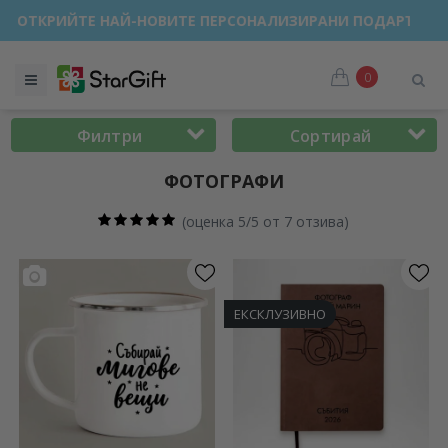
ЗПРОДАЖБА 🌴 ДО -40% ОТСТЪПКА ЗА НАД 100 ПЕРСОНАЛИ
0
Филтри
Сортирай
ФОТОГРАФИ
(
оценка 5/5 от 7 отзива
)
ЕКСКЛУЗИВНО