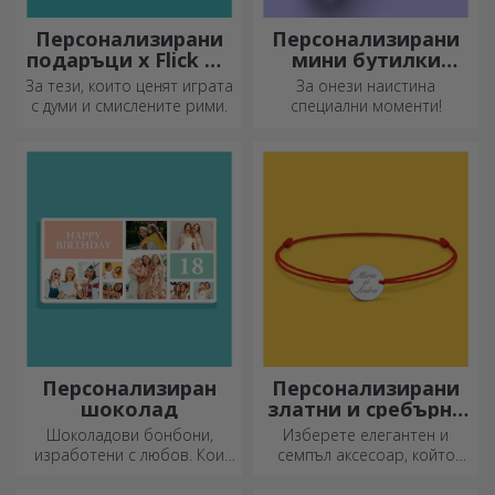
Персонализирани
Персонализирани
подаръци x Flick Mr
мини бутилки
Rima
пенливо вино
За тези, които ценят играта
За онези наистина
с думи и смислените рими.
специални моменти!
Персонализиран
Персонализирани
шоколад
златни и сребърни
гривни
Шоколадови бонбони,
Изберете елегантен и
изработени с любов. Кои
семпъл аксесоар, който
ще изберете?
според вас най-добре
отразява личността на