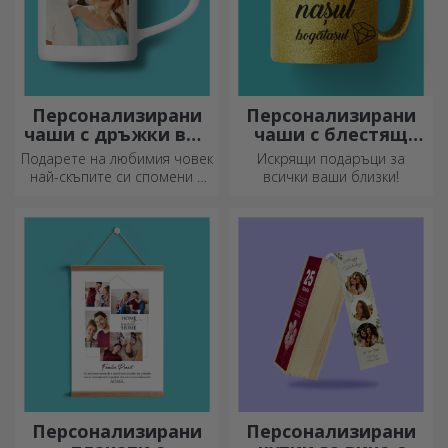
Персонализирани
Персонализирани
чаши с дръжки във
чаши с блестящ
формата на сърце
ефект
Подарете на любимия човек
Искрящи подаръци за
най-скъпите си спомени с
всички ваши близки!
персонализирани чаши с
дръжки във формата на
сърце.
Персонализирани
Персонализирани