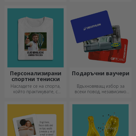
цветя
прегръдка,
персонализираните
възглавници са идеални за
всеки повод.
Персонализирани
Подаръчни ваучери
спортни тениски
Насладете се на спорта,
Вдъхновяващ избор за
който практикувате, с
всеки повод, независимо
персонализирана тениска с
дали става дума за рождени
вашето име или снимка – тя
дни, празници или други
може да се превърне във
специални моменти.
вашата любима!