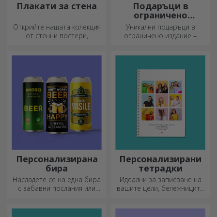
Плакати за стена
Подаръци в
ограничено
издание
Открийте нашата колекция
Уникални подаръци в
от стенни постери,
ограничено издание –
професионално
специални изненади за
отпечатани, за да
незабравими моменти
преобразят всяко
пространство. Модерни
дизайни, ярки цветове и
първокласно качество –
идеални за добавяне на
индивидуалност към вашия
дом, офис или студио.
Персонализирана
Персонализирани
бира
тетрадки
Насладете се на една бира
Идеални за записване на
с забавни послания или
вашите цели, бележниците
дизайни!
са идеални за такива
задачи.