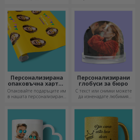
любов и емоция, когато са
затова вкусните ястия се
персонализирани.
приготвят с най-
креативните ножове.
Изберете подходящия!
Персонализирана
Персонализирани
опаковъчна хартия
глобуси за бюро
за подаръци
Опаковайте подаръците им
С текст или снимки можете
в нашата персонализирана
да изненадате любимия
хартия, така че дори да не
човек с специален аксесоар
искат да ги отворят.
за офиса.