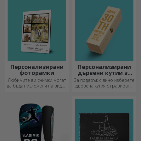
за нов ден!
Персонализирани
Персонализирани
фоторамки
дървени кутии за
вино
Любимите ви снимки могат
За подарък с вино изберете
да бъдат изложени на видно
дървена кутия с гравирани
място – изберете
специални послания.
персонализирани
фоторамки!