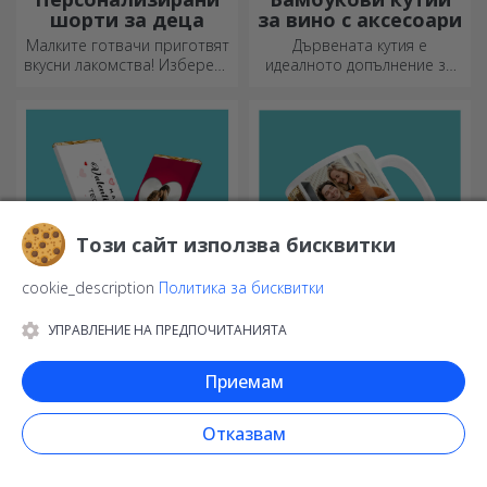
шорти за деца
за вино с аксесоари
Малките готвачи приготвят
Дървената кутия е
вкусни лакомства! Изберете
идеалното допълнение за
престилка, която го
елегантно представяне на
представя, и се
бутилки вино.
присъединете към него в
кухнята!
Този сайт използва бисквитки
cookie_description
Политика за бисквитки
УПРАВЛЕНИЕ НА ПРЕДПОЧИТАНИЯТА
Персонализирани
Персонализирани
мини шоколадови
чаши
Приемам
барове
Най-сладките подаръци за
Насладете се на напитката
вашите близки!
си с най-оригиналните
персонализирани чаши.
Отказвам