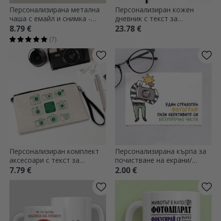
Персонализирана метална
Персонализиран кожен
чаша с емайл и снимка -
дневник с текст за
Събирайте моменти, а не
фотограф
8.79 €
23.78 €
вещи
(7)
Персонализиран комплект
Персонализирана кърпа за
аксесоари с текст за
почистване на екрани/
фотографи
очила - Фотограф
7.79 €
2.00 €