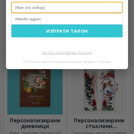
Персонализирани
Персонализирани
ИЗПРАТИ ТАЛОН
подложки за
стикери,
мишка
самозалепващи се
Оригинален начин да
Оцветете и
етикети
подредите работното си
персонализирайте
място е да
бележниците и дневниците
Не сега, попитай ме по-късно
персонализирате най-
си.
готините си подложки за
Отстъпката важи за персонализирани продукти.
Условия
мишка.
Персонализирани
Персонализирани
дневници
стъклени
орнаменти с
Идеи, планове или мисли?
Специални цветя за дамите