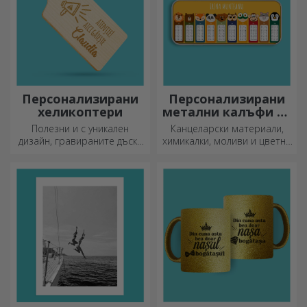
Персонализирани
Персонализирани
хеликоптери
метални калъфи за
моливи
Полезни и с уникален
Канцеларски материали,
дизайн, гравираните дъски
химикалки, моливи и цветни
за рязане са идеални за
маркери могат да се
най-апетитните деликатеси,
съхраняват заедно в
приготвени в кухнята.
персонализираните калъфи
за моливи на StarGift!