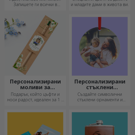
консервирани
Запишете ги всички в
и младите дами в живота ви.
цветя
персонализиран дневник и
съхранявайте всичките си
спомени наблизо.
Персонализирани
Персонализирани
моливи за
стъклени
засаждане
орнаменти
Подарък, който цъфти и
Създайте символични
носи радост, идеален за 1 и
стъклени орнаменти и
8 март
подарете на близките си
оригинални и уникални
подаръци!