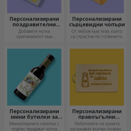
Персонализирани
Персонализирани
поздравителни
сърцевидни чопъри
картички и
Добавете нотка
От любов към тези, които
картички
оригиналност към
са страстни по готвенето,
подаръка, който искате да
създадохме подаръци във
подарите. Допълнете
формата на сърце за най-
подаръка с
умелите домакини.
персонализирана картичка
или поздравителна
картичка.
Персонализирани
Персонализирани
мини бутилки за
правоъгълни
вино
секачи с дръжки
Миниатюрните напитки с
Любителите на кухнята
подпис придават нотка
заслужават всички похвали,