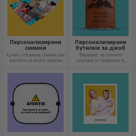
Персонализирани
Персонализирани
снимки
бутилки за джоб
Кутии с спомени, снимки или
Вярваме, че силните
магнити са много ценени
есенции се предлагат в
подаръци. Изберете
малки бутилки. Какво ще
любимите си снимки и
кажете за персонализирана
подарете оригинални
джобна бутилка?
подаръци.