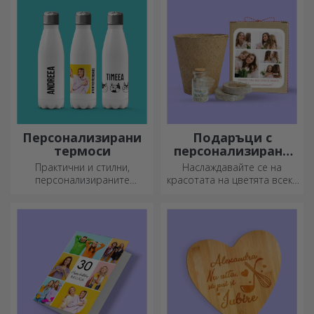
Персонализирани
Подаръци с
термоси
персонализирани
комплекти за
Практични и стилни,
Наслаждавайте се на
засаждане
персонализираните
красотата на цветята всеки
термоси са идеални за
ден!
наслада на любимата ви
напитка, студена през
лятото и топла през зимата.