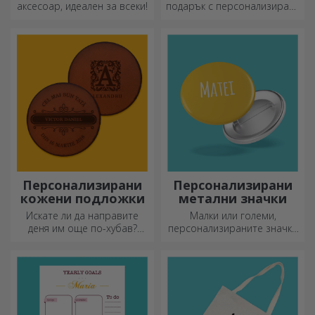
аксесоар, идеален за всеки!
подарък с персонализирана
чанта, уникален дизайн от
вашите снимки и послания
„Честит рожден ден“.
Персонализирани
Персонализирани
кожени подложки
метални значки
Искате ли да направите
Малки или големи,
деня им още по-хубав?
персонализираните значки
Оставете им скъп спомен с
могат да бъдат малка
помощта на подложки за
радост, когато са
чаши, които лесно могат да
персонализирани. Предмет,
бъдат персонализирани.
който носи късмет, усмивки
и добро настроение!