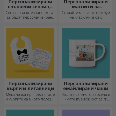
Персонализирани
Персонализирани
слънчеви сенници
магнити за
за автомобили
хладилник
Сега сенниците също могат
Създайте малък фотоалбум
да бъдат персонализирани
на хладилника си с
и са идеални за намаляване
персонализирани магнити!
на топлината в колата.
Персонализирани
Персонализирани
кърпи и лигавници
емайлирани чаши
Меки на допир, престилките
Чашите са много търсени и
и кърпите са много полезни
имате възможност да ги
и идеални за носене
персонализирате и да ги
навсякъде!
носите със себе си, където
и да отидете, защото