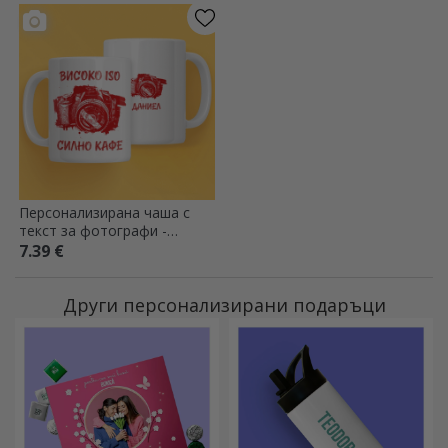
Персонализирана чаша с
текст за фотографи -
Камера
7.39 €
Други персонализирани подаръци