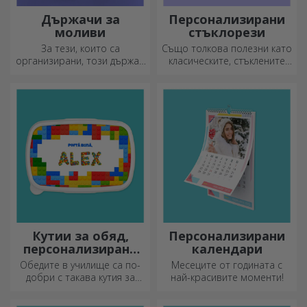
Държачи за
Персонализирани
моливи
стъклорези
За тези, които са
Също толкова полезни като
организирани, този държач
класическите, стъклените
е идеалният подарък.
секачи имат уникален
дизайн, лесно се почистват
и съхраняват и ще придадат
индивидуален стил на
вашата кухня.
Кутии за обяд,
Персонализирани
персонализирани
календари
касероли
Обедите в училище са по-
Месеците от годината с
добри с такава кутия за
най-красивите моменти!
храна. Персонализирайте я
и подгответе вашето дете