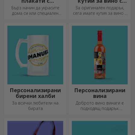
плакати с
кутии за вино с
закачалки
фотография
Бърз начин да украсите
За оригинален подарък,
дома си или специален
сега имате кутия за вино с
подарък за любимите си
фотографии/съобщение,
хора!
идеална за изключителен
подарък!
Персонализирани
Персонализирани
бирени халби
вина
За всички любители на
Доброто вино винаги е
бирата
подходящ подарък.
Изберете персонализирано
вино и го подарете с името
на получателя върху него.