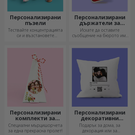
Персонализирани
Персонализирани
пъзели
държатели за
съобщения
Тествайте концентрацията
Искате да оставите
си и възстановете
съобщение на бюрото им?
изображението на
Оставете им скъп спомен с
персонализиран пъзел с
персонализирани
любимите си снимки.
държатели за съобщения.
Персонализирани
Персонализирани
комплекти за
декоративни
засаждане на
възглавници
Специални мърцишорчета
Подарък за дома, за
пирамидални
за една прекрасна пролет!
декорация или за