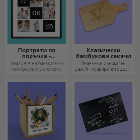
Портрети по
Класически
поръчка -
бамбукови секачи
квадратен формат
Подарете на близките си
Полезни и с уникален
най-красивите спомени.
дизайн, гравираните дъски
за рязане са идеални за
най-апетитните деликатеси,
приготвени в кухнята.