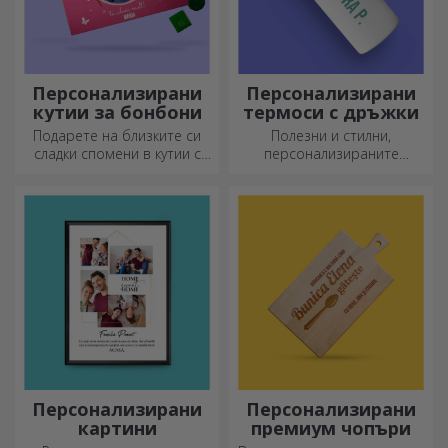
Персонализирани
Персонализирани
кутии за бонбони
термоси с дръжки
Подарете на близките си
Полезни и стилни,
сладки спомени в кутии с
персонализираните
вкусни бонбони!
термоси са идеални за
наслаждаване на любимата
ви напитка през всеки
сезон.
Персонализирани
Персонализирани
картини
премиум чопъри