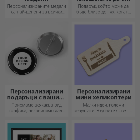
Персонализираните медали
Подарък, който може да
са най-ценени за всички
бъде близо до тях, когато
положени усилия.
вие не сте там, са
Персонализирайте ги и
персонализираните
признайте заслугите им!
плюшени играчки, идеални
за гушкане!
Персонализирани
Персонализирани
подаръци с вашите
мини хеликоптери
графики
Приемаме всякакъв вид
Малки идеи, големи
графики, независимо дали
резултати! Вкусните ястия се
са снимки, текст или и двете.
приготвят с най-
:) Сега можете да получите
креативните кухненски
подаръка, който искате!
ножове, изберете
подходящия!