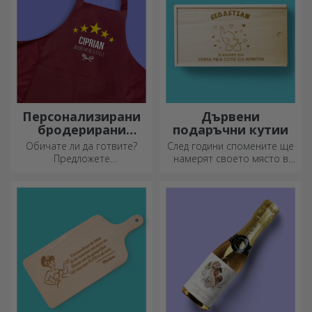
Персонализирани
Дървени
бродерирани
подаръчни кутии
шорти
Обичате ли да готвите?
След години спомените ще
Предложете
намерят своето място в
персонализирани престилки
подаръчни кутии.
с бродерия за всеки готвач!
Персонализирайте ги с най-
оригиналното послание.