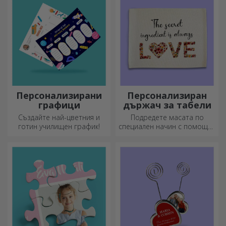
емайлираните не се чупят.
Персонализирани
Персонализиран
графици
държач за табели
Създайте най-цветния и
Подредете масата по
готин училищен график!
специален начин с помощта
на подложки за чинии. Те
могат да бъдат
персонализирани с
послание или името на
всеки член на масата.