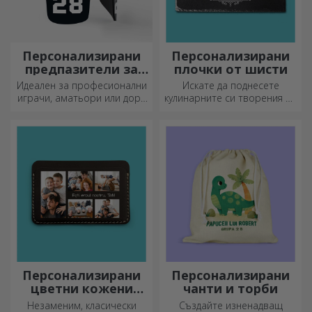
Персонализирани
Персонализирани
предпазители за
плочки от шисти
футбол
Идеален за професионални
Искате да поднесете
играчи, аматьори или дори
кулинарните си творения по
деца, които обичат футбола
наистина впечатляващ
начин? Изберете плочи от
шисти и създайте свой
собствен дизайн!
Персонализирани
Персонализирани
цветни кожени
чанти и торби
портфейли
Незаменим, класически
Създайте изненадващ